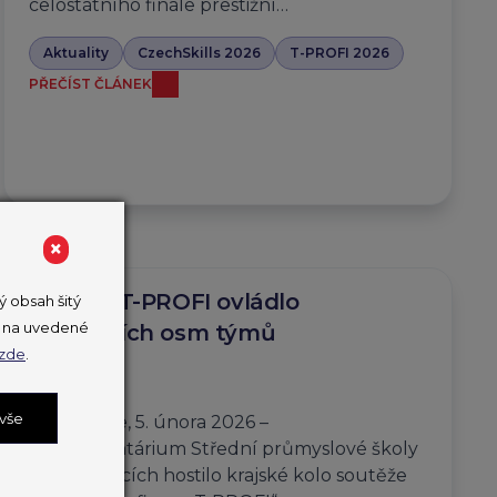
celostátního finále prestižní…
Aktuality
CzechSkills 2026
T-PROFI 2026
PŘEČÍST ČLÁNEK
×
Krajské T-PROFI ovládlo
 obsah šitý
ut na uvedené
rekordních osm týmů
zde
.
6. 2. 2026
 vše
Otrokovice, 5. února 2026 –
Experimentárium Střední průmyslové školy
v Otrokovicích hostilo krajské kolo soutěže