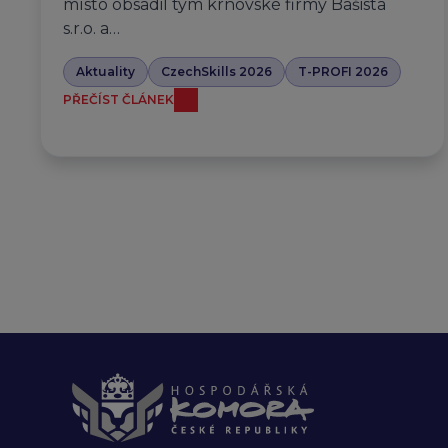
místo obsadil tým krnovské firmy Bašista
s.r.o. a…
Aktuality
CzechSkills 2026
T-PROFI 2026
PŘEČÍST ČLÁNEK