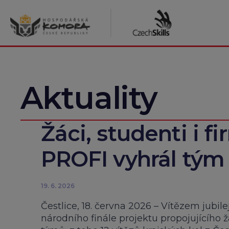
Přeskočit
na
obsah
Aktuality
Žáci, studenti i fir
PROFI vyhrál tým 
19. 6. 2026
Čestlice, 18. června 2026 – Vítězem jubil
národního finále projektu propojujícího 