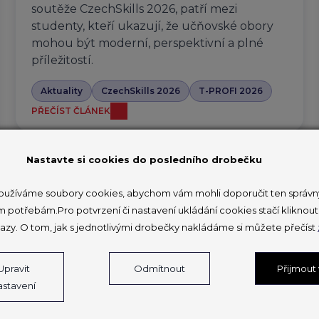
soutěže CzechSkills 2026, patří mezi
studenty, kteří ukazují, že učňovské obory
mohou být moderní, perspektivní a plné
příležitostí.
Aktuality
CzechSkills 2026
T-PROFI 2026
PŘEČÍST ČLÁNEK
Nastavte si cookies do posledního drobečku
Kraj Vysočina hostil krajské kolo
užíváme soubory cookies, abychom vám mohli doporučit ten správný
m potřebám.Pro potvrzení či nastavení ukládání cookies stačí klikno
soutěže T-Profi: žáci stavěli
azy. O tom, jak s jednotlivými drobečky nakládáme si můžete přečíst
mechanické a elektronické váhy
6. 3. 2026
Upravit
Odmítnout
Přijmout
astavení
Třebíč se ve čtvrtek 5. března 2026 stala
dějištěm krajského kola technické soutěže