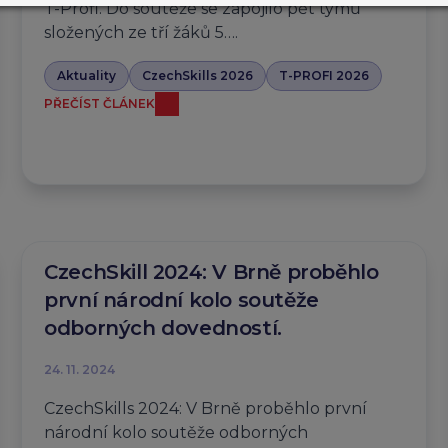
T-Profi. Do soutěže se zapojilo pět týmů
složených ze tří žáků 5….
Aktuality
CzechSkills 2026
T-PROFI 2026
PŘEČÍST ČLÁNEK
CzechSkill 2024: V Brně proběhlo
první národní kolo soutěže
odborných dovedností.
24. 11. 2024
CzechSkills 2024: V Brně proběhlo první
národní kolo soutěže odborných