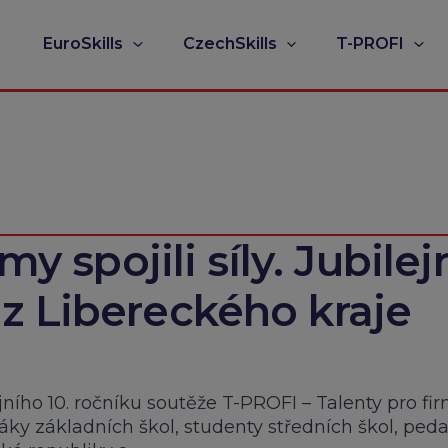
EuroSkills
CzechSkills
T-PROFI
my spojili síly. Jubilej
z Libereckého kraje
ejního 10. ročníku soutěže T-PROFI – Talenty pro fi
žáky základních škol, studenty středních škol, ped