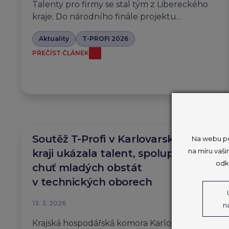
Talenty pro firmy se stal tým z Libereckého
kraje. Do národního finále projektu…
Aktuality
T-PROFI 2026
PŘEČÍST ČLÁNEK
Soutěž T-Profi v Karlovarském
Na webu po
na míru vaši
kraji ukázala talent, spolupráci i
odk
chuť mladých obstát
v technických oborech
13. 3. 2026
n
Krajská hospodářská komora Karlovarského