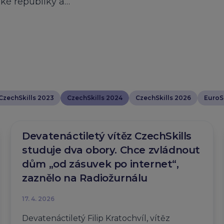
ské republiky a…
CzechSkills 2023
CzechSkills 2024
CzechSkills 2026
EuroSk
Devatenáctiletý vítěz CzechSkills
studuje dva obory. Chce zvládnout
dům „od zásuvek po internet“,
zaznělo na Radiožurnálu
17. 4. 2026
Devatenáctiletý Filip Kratochvíl, vítěz