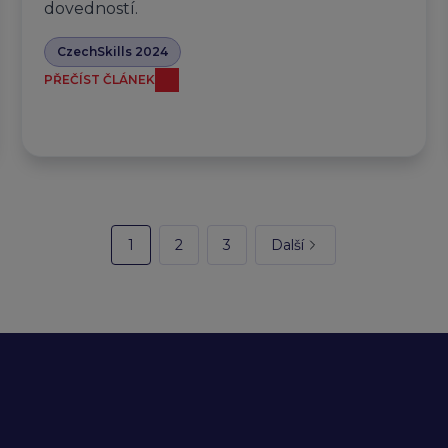
dovedností.
CzechSkills 2024
PŘEČÍST ČLÁNEK
1
2
3
Další