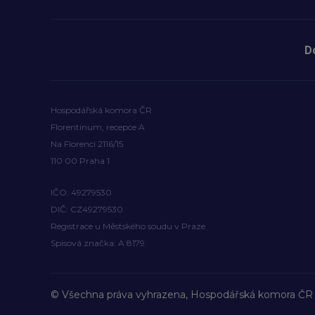
D
Hospodářská komora ČR
Florentinum, recepce A
Na Florenci 2116/15
110 00 Praha 1
IČO: 49279530
DIČ: CZ49279530
Registrace u Městského soudu v Praze
Spisová značka: A 8179
© Všechna práva vyhrazena, Hospodářská komora ČR