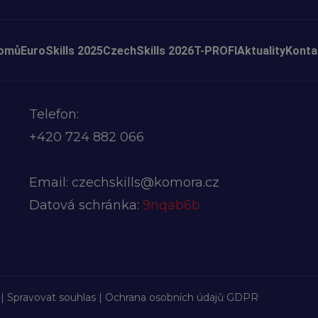
omů
EuroSkills 2025
CzechSkills 2026
T-PROFI
Aktuality
Konta
Telefon:
+420
724 882 066
Email:
czechskills@komora.cz
Datová schránka:
9nqab6b
 |
Spravovat souhlas
|
Ochrana osobních údajů GDPR