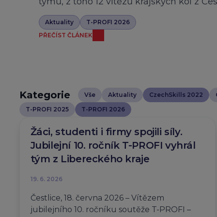
týmů, z toho 12 vítězů krajských kol z Če
Aktuality
T-PROFI 2026
PŘEČÍST ČLÁNEK
Kategorie
Vše
Aktuality
CzechSkills 2022
T-PROFI 2025
T-PROFI 2026
Žáci, studenti i firmy spojili síly.
Jubilejní 10. ročník T-PROFI vyhrál
tým z Libereckého kraje
19. 6. 2026
Čestlice, 18. června 2026 – Vítězem
jubilejního 10. ročníku soutěže T-PROFI –