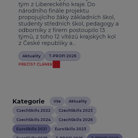
tým z Libereckého kraje. Do
národního finále projektu
propojujícího žáky základních škol,
studenty středních škol, pedagogy a
odborníky z firem postoupilo 13
týmů, z toho 12 vítězů krajských kol
z České republiky a…
Aktuality
T-PROFI 2026
PŘEČÍST ČLÁNEK
Kategorie
Vše
Aktuality
CzechSkills 2022
CzechSkills 2023
CzechSkills 2024
CzechSkills 2026
EuroSkills 2021
EuroSkills 2023