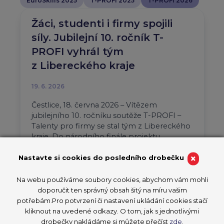
EuroSkills 2025
T-PROFI 2025
T-PROFI 2026
Žáci, studenti i firmy spojili
síly. Jubilejní 10. ročník T-
PROFI vyhrál tým
z Libereckého kraje
19. 6. 2026
Čestlice, 18. června 2026 – Vítězem
jubilejního 10. ročníku soutěže T-PROFI –
Talenty pro firmy se stal tým z Libereckého
kraje. Do národního finále projektu…
×
Nastavte si cookies do posledního drobečku
Aktuality
T-PROFI 2026
PŘEČÍST ČLÁNEK
Na webu používáme soubory cookies, abychom vám mohli
doporučit ten správný obsah šitý na míru vašim
potřebám.Pro potvrzení či nastavení ukládání cookies stačí
kliknout na uvedené odkazy. O tom, jak s jednotlivými
drobečky nakládáme si můžete přečíst
zde
.