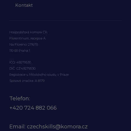
Kontakt
Hospodářská komora ČR
Florentinum, recepce A
Na Florenci 2116/15
110 00 Praha 1
IČO: 49279530
DIČ: CZ49279530
Registrace u Městského soudu v Praze
Spisová značka: A 8179
Telefon:
+420
724 882 066
Email:
czechskills@komora.cz