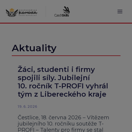
Přeskočit
na
obsah
Mai
Men
Aktuality
Žáci, studenti i firmy
spojili síly. Jubilejní
10. ročník T-PROFI vyhrál
tým z Libereckého kraje
19. 6. 2026
Čestlice, 18. června 2026 – Vítězem
jubilejního 10. ročníku soutěže T-
PROFI – Talenty pro firmy se stal