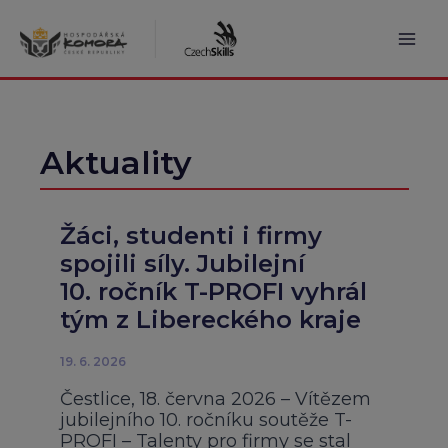
Přeskočit
na
obsah
Mai
Men
Aktuality
Žáci, studenti i firmy
spojili síly. Jubilejní
10. ročník T-PROFI vyhrál
tým z Libereckého kraje
19. 6. 2026
Čestlice, 18. června 2026 – Vítězem
jubilejního 10. ročníku soutěže T-
PROFI – Talenty pro firmy se stal