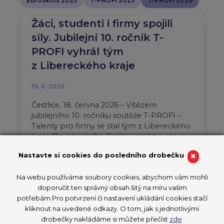
EuroSkills 2025
T-PROFI 2025
T-PROFI 2026
Žáci, studenti i firmy spojili
síly. Jubilejní 10. ročník T-
PROFI vyhrál tým
z Libereckého kraje
19. 6. 2026
Čestlice, 18. června 2026 – Vítězem
jubilejního 10. ročníku soutěže T-PROFI –
Talenty pro firmy se stal tým z Libereckého
kraje. Do národního finále projektu…
×
Nastavte si cookies do posledního drobečku
Aktuality
T-PROFI 2026
PŘEČÍST ČLÁNEK
Na webu používáme soubory cookies, abychom vám mohli
doporučit ten správný obsah šitý na míru vašim
potřebám.Pro potvrzení či nastavení ukládání cookies stačí
kliknout na uvedené odkazy. O tom, jak s jednotlivými
drobečky nakládáme si můžete přečíst
zde
.