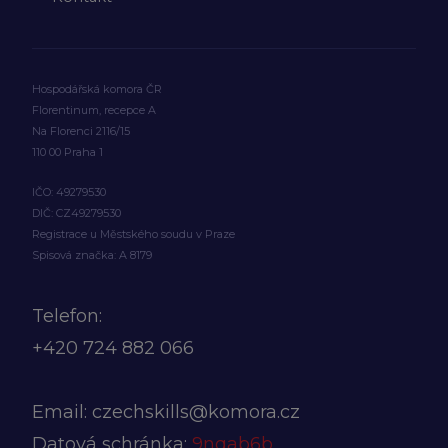
Hospodářská komora ČR
Florentinum, recepce A
Na Florenci 2116/15
110 00 Praha 1
IČO: 49279530
DIČ: CZ49279530
Registrace u Městského soudu v Praze
Spisová značka: A 8179
Telefon:
+420
724 882 066
Email:
czechskills@komora.cz
Datová schránka:
9nqab6b