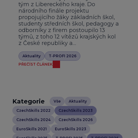
tým z Libereckého kraje. Do
národního finále projektu
propojujícího žáky základních škol,
studenty středních škol, pedagogy a
odborníky z firem postoupilo 13
týmů, z toho 12 vítězů krajských kol
z České republiky a…
Aktuality
T-PROFI 2026
PŘEČÍST ČLÁNEK
Kategorie
Vše
Aktuality
CzechSkills 2022
CzechSkills 2023
CzechSkills 2024
CzechSkills 2026
EuroSkills 2021
EuroSkills 2023