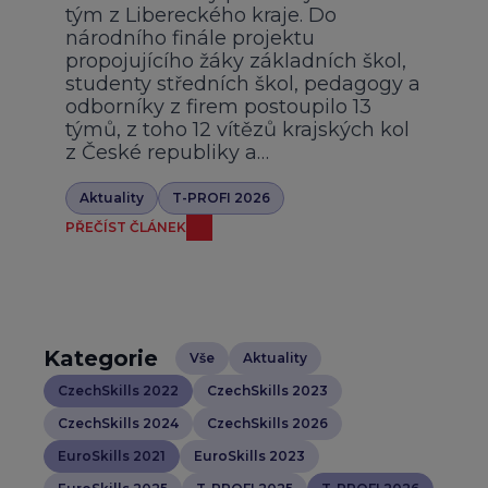
tým z Libereckého kraje. Do
národního finále projektu
propojujícího žáky základních škol,
studenty středních škol, pedagogy a
odborníky z firem postoupilo 13
týmů, z toho 12 vítězů krajských kol
z České republiky a…
Aktuality
T-PROFI 2026
PŘEČÍST ČLÁNEK
Kategorie
Vše
Aktuality
CzechSkills 2022
CzechSkills 2023
CzechSkills 2024
CzechSkills 2026
EuroSkills 2021
EuroSkills 2023