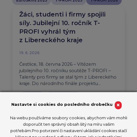
EuroSkills 2025
T-PROFI 2025
T-PROFI 2026
Žáci, studenti i firmy spojili
síly. Jubilejní 10. ročník T-
PROFI vyhrál tým
z Libereckého kraje
19. 6. 2026
Čestlice, 18. června 2026 – Vítězem
jubilejního 10. ročníku soutěže T-PROFI –
Talenty pro firmy se stal tým z Libereckého
kraje. Do národního finále projektu…
Aktuality
T-PROFI 2026
×
Nastavte si cookies do posledního drobečku
PŘEČÍST ČLÁNEK
Na webu používáme soubory cookies, abychom vám mohli
doporučit ten správný obsah šitý na míru vašim
potřebám.Pro potvrzení či nastavení ukládání cookies stačí
kliknout na uvedené odkazy. O tom, jak s jednotlivými