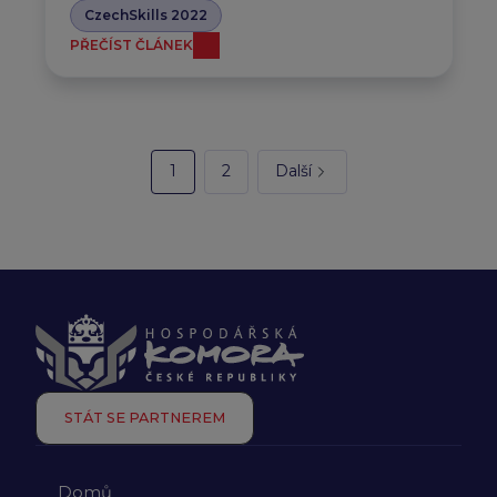
CzechSkills 2022
PŘEČÍST ČLÁNEK
1
2
Další
STÁT SE PARTNEREM
Domů