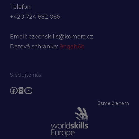
Telefon:
+420
724 882 066
Email:
czechskills@komora.cz
Datová schránka:
9nqab6b
Sledujte nás
Facebook
Instagram
YouTube
Jsme členem