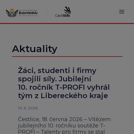
Přeskočit
na
obsah
Mai
Men
Aktuality
Žáci, studenti i firmy
spojili síly. Jubilejní
10. ročník T-PROFI vyhrál
tým z Libereckého kraje
19. 6. 2026
Čestlice, 18. června 2026 – Vítězem
jubilejního 10. ročníku soutěže T-
PROFI – Talenty pro firmy se stal