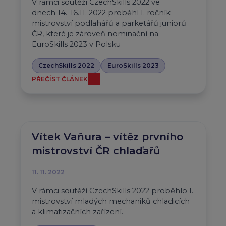
V rámci soutěží CzechSkills 2022 ve
dnech 14.-16.11. 2022 proběhl I. ročník
mistrovství podlahářů a parketářů juniorů
ČR, které je zároveň nominační na
EuroSkills 2023 v Polsku
CzechSkills 2022
EuroSkills 2023
PŘEČÍST ČLÁNEK
Vítek Vaňura – vítěz prvního
mistrovství ČR chlaďařů
11. 11. 2022
V rámci soutěží CzechSkills 2022 proběhlo I.
mistrovství mladých mechaniků chladicích
a klimatizačních zařízení.