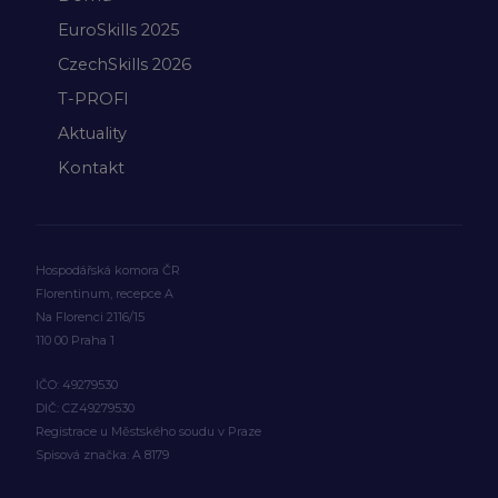
EuroSkills 2025
CzechSkills 2026
T-PROFI
Aktuality
Kontakt
Hospodářská komora ČR
Florentinum, recepce A
Na Florenci 2116/15
110 00 Praha 1
IČO: 49279530
DIČ: CZ49279530
Registrace u Městského soudu v Praze
Spisová značka: A 8179