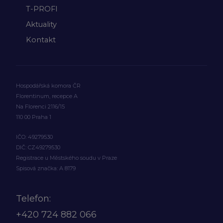
T-PROFI
Aktuality
Kontakt
Hospodářská komora ČR
Florentinum, recepce A
Na Florenci 2116/15
110 00 Praha 1
IČO: 49279530
DIČ: CZ49279530
Registrace u Městského soudu v Praze
Spisová značka: A 8179
Telefon:
+420
724 882 066