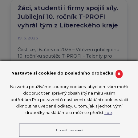
Žáci, studenti i firmy spojili síly.
Jubilejní 10. ročník T-PROFI
vyhrál tým z Libereckého kraje
19. 6. 2026
Čestlice, 18. června 2026 – Vítězem jubilejního
10. ročníku soutěže T-PROFI – Talenty pro
firmy se stal tým z Libereckého kraje. Do
národního finále projektu…
×
Nastavte si cookies do posledního drobečku
Aktuality
T-PROFI 2026
Na webu používáme soubory cookies, abychom vám mohli
PŘEČÍST ČLÁNEK
doporučit ten správný obsah šitý na míru vašim
potřebám.Pro potvrzení či nastavení ukládání cookies stačí
kliknout na uvedené odkazy. O tom, jak s jednotlivými
drobečky nakládáme si můžete přečíst
zde
.
Devatenáctiletý vítěz
Upravit nastavení
CzechSkills studuje dva obory.