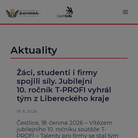
Přeskočit
na
obsah
Mai
Men
Aktuality
Žáci, studenti i firmy
spojili síly. Jubilejní
10. ročník T-PROFI vyhrál
tým z Libereckého kraje
19. 6. 2026
Čestlice, 18. června 2026 – Vítězem
jubilejního 10. ročníku soutěže T-
PROFI – Talenty pro firmy se stal tým