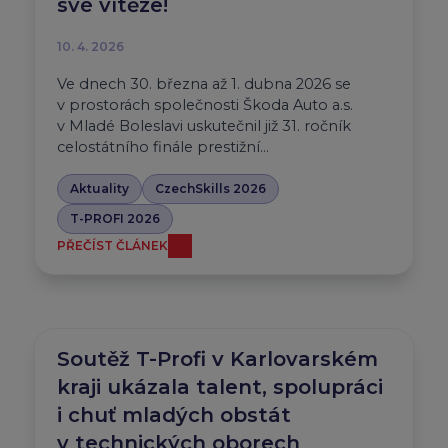
své vítěze!
10. 4. 2026
Ve dnech 30. března až 1. dubna 2026 se
v prostorách společnosti Škoda Auto a.s.
v Mladé Boleslavi uskutečnil již 31. ročník
celostátního finále prestižní…
Aktuality
CzechSkills 2026
T-PROFI 2026
PŘEČÍST ČLÁNEK
Soutěž T-Profi v Karlovarském
kraji ukázala talent, spolupráci
i chuť mladých obstát
v technických oborech