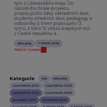
tým z Libereckého kraje. Do
národního finále projektu
propojujícího žáky základních škol,
studenty středních škol, pedagogy a
odborníky z firem postoupilo 13
týmů, z toho 12 vítězů krajských kol
z České republiky a…
Aktuality
T-PROFI 2026
PŘEČÍST ČLÁNEK
Kategorie
Vše
Aktuality
CzechSkills 2022
CzechSkills 2023
CzechSkills 2024
CzechSkills 2026
EuroSkills 2021
EuroSkills 2023