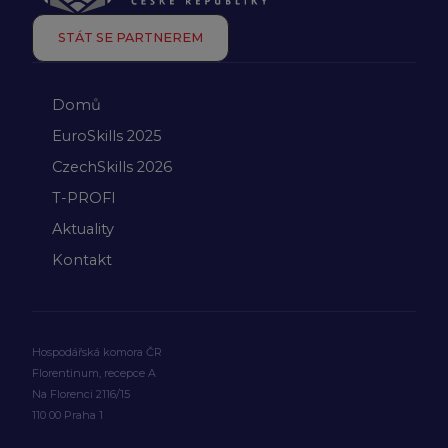
STÁT SE PARTNEREM
Domů
EuroSkills 2025
CzechSkills 2026
T-PROFI
Aktuality
Kontakt
Hospodářská komora ČR
Florentinum, recepce A
Na Florenci 2116/15
110 00 Praha 1