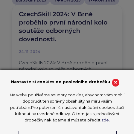
EuroSkills 2025
T-PROFI 2025
T-PROFI 2026
CzechSkill 2024: V Brně
proběhlo první národní kolo
soutěže odborných
dovedností.
24. 11. 2024
CzechSkills 2024: V Brně proběhlo první
národní kolo soutěže odborných
dovedností.
×
Nastavte si cookies do posledního drobečku
CzechSkills 2024
Na webu používáme soubory cookies, abychom vám mohli
PŘEČÍST ČLÁNEK
doporučit ten správný obsah šitý na míru vašim
potřebám.Pro potvrzení či nastavení ukládání cookies stačí
kliknout na uvedené odkazy. O tom, jak s jednotlivými
drobečky nakládáme si můžete přečíst
zde
.
Mistrovství mladých