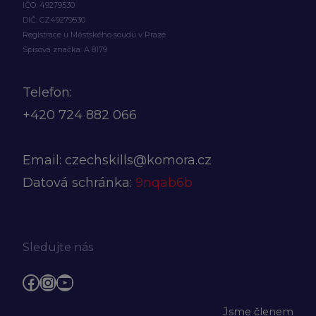
IČO: 49279530
DIČ: CZ49279530
Registrace u Městského soudu v Praze
Spisová značka: A 8179
Telefon:
+420
724 882 066
Email:
czechskills@komora.cz
Datová schránka:
9nqab6b
Sledujte nás
Facebook
Instagram
YouTube
Jsme členem