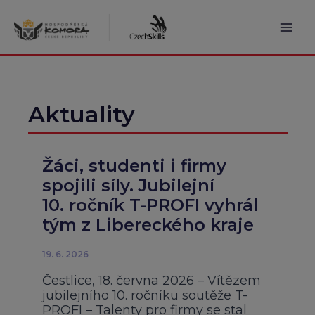
Přeskočit
na
obsah
Mai
Men
Aktuality
Žáci, studenti i firmy
spojili síly. Jubilejní
10. ročník T-PROFI vyhrál
tým z Libereckého kraje
19. 6. 2026
Čestlice, 18. června 2026 – Vítězem
jubilejního 10. ročníku soutěže T-
PROFI – Talenty pro firmy se stal