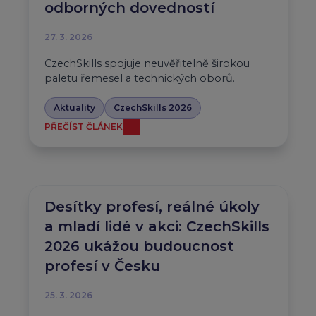
odborných dovedností
27. 3. 2026
CzechSkills spojuje neuvěřitelně širokou
paletu řemesel a technických oborů.
Aktuality
CzechSkills 2026
PŘEČÍST ČLÁNEK
Desítky profesí, reálné úkoly
a mladí lidé v akci: CzechSkills
2026 ukážou budoucnost
profesí v Česku
25. 3. 2026