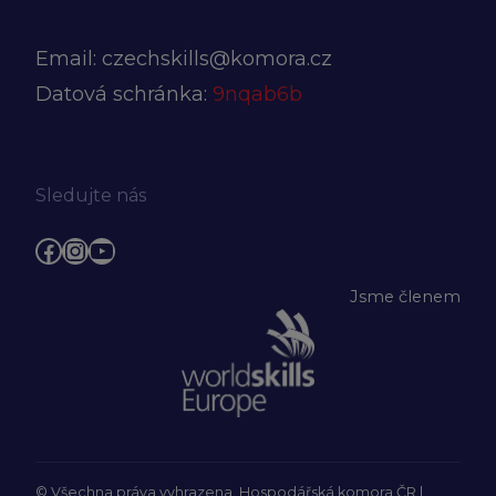
Email:
czechskills@komora.cz
Datová schránka:
9nqab6b
Sledujte nás
Facebook
Instagram
YouTube
Jsme členem
© Všechna práva vyhrazena, Hospodářská komora ČR |