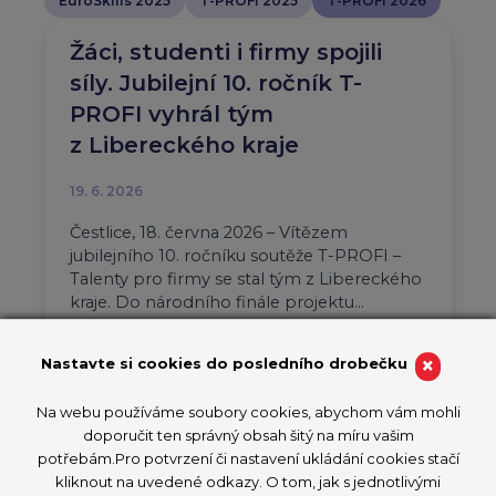
EuroSkills 2025
T-PROFI 2025
T-PROFI 2026
Žáci, studenti i firmy spojili
síly. Jubilejní 10. ročník T-
PROFI vyhrál tým
z Libereckého kraje
19. 6. 2026
Čestlice, 18. června 2026 – Vítězem
jubilejního 10. ročníku soutěže T-PROFI –
Talenty pro firmy se stal tým z Libereckého
kraje. Do národního finále projektu…
Aktuality
T-PROFI 2026
×
Nastavte si cookies do posledního drobečku
PŘEČÍST ČLÁNEK
Na webu používáme soubory cookies, abychom vám mohli
doporučit ten správný obsah šitý na míru vašim
potřebám.Pro potvrzení či nastavení ukládání cookies stačí
kliknout na uvedené odkazy. O tom, jak s jednotlivými