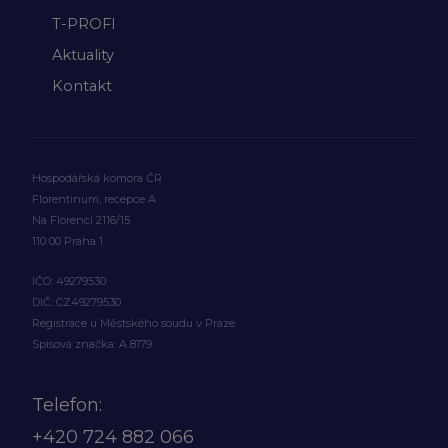
T-PROFI
Aktuality
Kontakt
Hospodářská komora ČR
Florentinum, recepce A
Na Florenci 2116/15
110 00 Praha 1
IČO: 49279530
DIČ: CZ49279530
Registrace u Městského soudu v Praze
Spisová značka: A 8179
Telefon:
+420
724 882 066