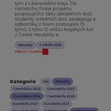
tým z Libereckého kraje. Do
národního finále projektu
propojujícího žáky základních škol,
studenty středních škol, pedagogy a
odborníky z firem postoupilo 13
týmů, z toho 12 vítězů krajských kol
z České republiky a…
Aktuality
T-PROFI 2026
PŘEČÍST ČLÁNEK
Kategorie
Vše
Aktuality
CzechSkills 2022
CzechSkills 2023
CzechSkills 2024
CzechSkills 2026
EuroSkills 2021
EuroSkills 2023