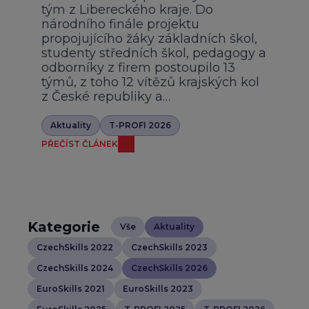
tým z Libereckého kraje. Do
národního finále projektu
propojujícího žáky základních škol,
studenty středních škol, pedagogy a
odborníky z firem postoupilo 13
týmů, z toho 12 vítězů krajských kol
z České republiky a…
Aktuality
T-PROFI 2026
PŘEČÍST ČLÁNEK
Kategorie
Vše
Aktuality
CzechSkills 2022
CzechSkills 2023
CzechSkills 2024
CzechSkills 2026
EuroSkills 2021
EuroSkills 2023