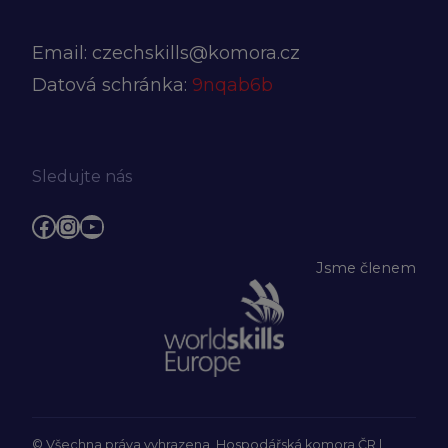
Email:
czechskills@komora.cz
Datová schránka:
9nqab6b
Sledujte nás
Facebook
Instagram
YouTube
Jsme členem
© Všechna práva vyhrazena, Hospodářská komora ČR |