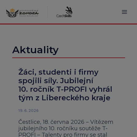
Přeskočit
na
obsah
Mai
Men
Aktuality
Žáci, studenti i firmy
spojili síly. Jubilejní
10. ročník T-PROFI vyhrál
tým z Libereckého kraje
19. 6. 2026
Čestlice, 18. června 2026 – Vítězem
jubilejního 10. ročníku soutěže T-
PROFI – Talenty pro firmy se stal