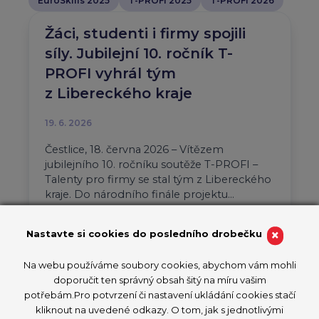
EuroSkills 2025
T-PROFI 2025
T-PROFI 2026
Žáci, studenti i firmy spojili
síly. Jubilejní 10. ročník T-
PROFI vyhrál tým
z Libereckého kraje
19. 6. 2026
Čestlice, 18. června 2026 – Vítězem
jubilejního 10. ročníku soutěže T-PROFI –
Talenty pro firmy se stal tým z Libereckého
kraje. Do národního finále projektu…
Aktuality
T-PROFI 2026
×
Nastavte si cookies do posledního drobečku
PŘEČÍST ČLÁNEK
Na webu používáme soubory cookies, abychom vám mohli
doporučit ten správný obsah šitý na míru vašim
potřebám.Pro potvrzení či nastavení ukládání cookies stačí
kliknout na uvedené odkazy. O tom, jak s jednotlivými