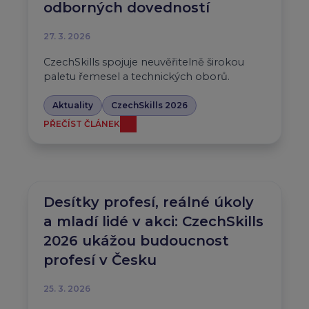
odborných dovedností
27. 3. 2026
CzechSkills spojuje neuvěřitelně širokou
paletu řemesel a technických oborů.
Aktuality
CzechSkills 2026
PŘEČÍST ČLÁNEK
Desítky profesí, reálné úkoly
a mladí lidé v akci: CzechSkills
2026 ukážou budoucnost
profesí v Česku
25. 3. 2026