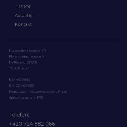
T-PROFI
Aktuality
Kontakt
Hospodářská komora ČR
Florentinum, recepce A
Na Florenci 2116/15
110 00 Praha 1
IČO: 49279530
DIČ: CZ49279530
Registrace u Městského soudu v Praze
Spisová značka: A 8179
Telefon:
+420
724 882 066