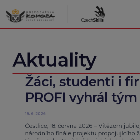
Přeskočit
na
obsah
Aktuality
Žáci, studenti i fir
PROFI vyhrál tým 
19. 6. 2026
Čestlice, 18. června 2026 – Vítězem jubil
národního finále projektu propojujícího 