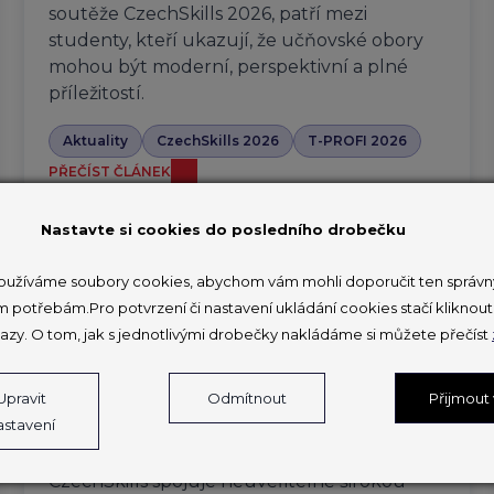
soutěže CzechSkills 2026, patří mezi
studenty, kteří ukazují, že učňovské obory
mohou být moderní, perspektivní a plné
příležitostí.
Aktuality
CzechSkills 2026
T-PROFI 2026
PŘEČÍST ČLÁNEK
Nastavte si cookies do posledního drobečku
užíváme soubory cookies, abychom vám mohli doporučit ten správný
V Brně soutěží 150 mladých
m potřebám.Pro potvrzení či nastavení ukládání cookies stačí klikno
profesionálů na druhém národním
azy. O tom, jak s jednotlivými drobečky nakládáme si můžete přečíst
šampionátu odborných
dovedností
Upravit
Odmítnout
Přijmout
astavení
27. 3. 2026
CzechSkills spojuje neuvěřitelně širokou