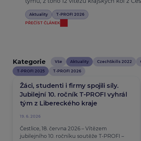
týmů, z toho 12 vítězů krajských kol z Če
Aktuality
T-PROFI 2026
PŘEČÍST ČLÁNEK
Kategorie
Vše
Aktuality
CzechSkills 2022
T-PROFI 2025
T-PROFI 2026
Žáci, studenti i firmy spojili síly.
Jubilejní 10. ročník T-PROFI vyhrál
tým z Libereckého kraje
19. 6. 2026
Čestlice, 18. června 2026 – Vítězem
jubilejního 10. ročníku soutěže T-PROFI –