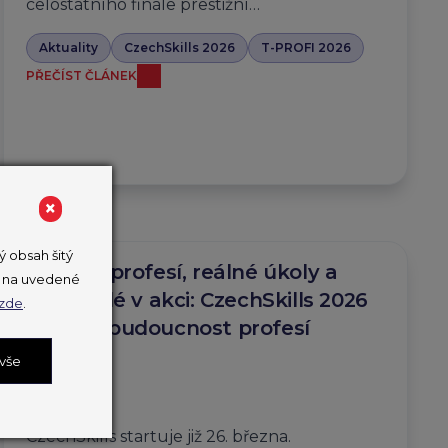
celostátního finále prestižní…
Aktuality
CzechSkills 2026
T-PROFI 2026
PŘEČÍST ČLÁNEK
×
 obsah šitý
Desítky profesí, reálné úkoly a
ut na uvedené
mladí lidé v akci: CzechSkills 2026
zde
.
ukážou budoucnost profesí
v Česku
 vše
25. 3. 2026
CzechSkills startuje již 26. března.