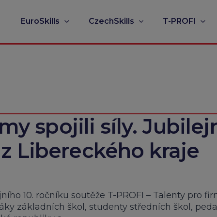
EuroSkills
CzechSkills
T-PROFI
my spojili síly. Jubilej
z Libereckého kraje
ejního 10. ročníku soutěže T-PROFI – Talenty pro fi
žáky základních škol, studenty středních škol, ped