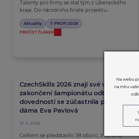
Talenty pro firmy se stal tým z Libereckého
kraje. Do národního finále projektu…
Aktuality
T-PROFI 2026
PŘEČÍST ČLÁNEK
Na webu po
CzechSkills 2026 znají své vítěze,
na míru vaši
zakončení šampionátu odborných
odk
dovedností se zúčastnila první
dáma Eva Pavlová
n
31. 3. 2026
Celkem se představilo 38 oborů, z toho 12