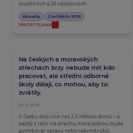
soutěžních a 26 ukázkových.
Aktuality
CzechSkills 2026
PŘEČÍST ČLÁNEK
Na českých a moravských
střechách brzy nebude mít kdo
pracovat, ale střední odborné
školy dělají, co mohou, aby to
zvrátily.
23. 3. 2026
V Česku stojí více než 2,3 milionu domů – a
každý z nich má střechu, která jednou bude
potřebovat opravu nebo rekonstrukci.