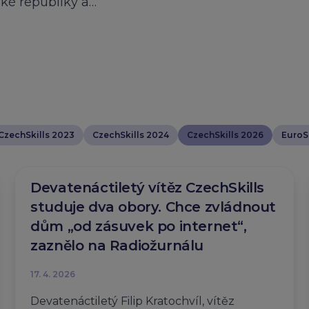
ské republiky a…
CzechSkills 2023
CzechSkills 2024
CzechSkills 2026
EuroSk
Devatenáctiletý vítěz CzechSkills
studuje dva obory. Chce zvládnout
dům „od zásuvek po internet“,
zaznělo na Radiožurnálu
17. 4. 2026
Devatenáctiletý Filip Kratochvíl, vítěz