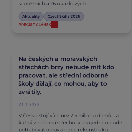
soutěžních a 26 ukázkových.
Aktuality
CzechSkills 2026
PŘEČÍST ČLÁNEK
Na českých a moravských
střechách brzy nebude mít kdo
pracovat, ale střední odborné
školy dělají, co mohou, aby to
zvrátily.
23. 3. 2026
V Česku stojí více než 2,3 milionu domů – a
každý z nich má střechu, která jednou bude
potřebovat opravu nebo rekonstrukci.