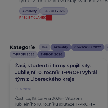
týmů, z toho 12 vítězů krajských kol z Če
Aktuality
T-PROFI 2026
PŘEČÍST ČLÁNEK
Kategorie
Vše
Aktuality
CzechSkills 2022
T-PROFI 2025
T-PROFI 2026
Žáci, studenti i firmy spojili síly.
Jubilejní 10. ročník T-PROFI vyhrál
tým z Libereckého kraje
19. 6. 2026
Čestlice, 18. června 2026 – Vítězem
jubilejního 10. ročníku soutěže T-PROFI –