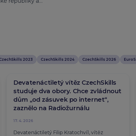
ské republiky a…
CzechSkills 2023
CzechSkills 2024
CzechSkills 2026
EuroSk
Devatenáctiletý vítěz CzechSkills
studuje dva obory. Chce zvládnout
dům „od zásuvek po internet“,
zaznělo na Radiožurnálu
17. 4. 2026
Devatenáctiletý Filip Kratochvíl, vítěz