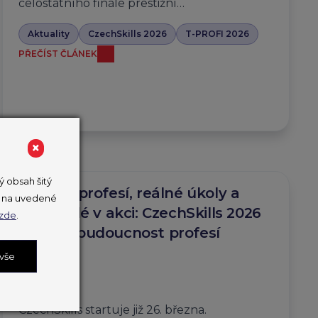
celostátního finále prestižní…
Aktuality
CzechSkills 2026
T-PROFI 2026
PŘEČÍST ČLÁNEK
×
 obsah šitý
Desítky profesí, reálné úkoly a
ut na uvedené
mladí lidé v akci: CzechSkills 2026
zde
.
ukážou budoucnost profesí
v Česku
 vše
25. 3. 2026
CzechSkills startuje již 26. března.