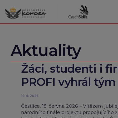
Přeskočit
na
obsah
Aktuality
Žáci, studenti i fir
PROFI vyhrál tým 
19. 6. 2026
Čestlice, 18. června 2026 – Vítězem jubil
národního finále projektu propojujícího 