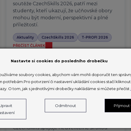
soutěže CzechSkills 2026, patří mezi
studenty, kteří ukazují, že učňovské obory
mohou být moderní, perspektivní a plné
příležitostí.
Aktuality
CzechSkills 2026
T-PROFI 2026
PŘEČÍST ČLÁNEK
Nastavte si cookies do posledního drobečku
užíváme soubory cookies, abychom vám mohli doporučit ten správný
V Brně soutěží 150 mladých
m potřebám.Pro potvrzení či nastavení ukládání cookies stačí klikno
profesionálů na druhém národním
azy. O tom, jak s jednotlivými drobečky nakládáme si můžete přečíst
šampionátu odborných
dovedností
Upravit
Odmítnout
Přijmout
astavení
27. 3. 2026
CzechSkills spojuje neuvěřitelně širokou