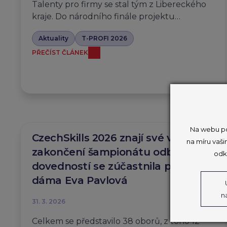
Talenty pro firmy se stal tým z Libereckého
kraje. Do národního finále projektu…
Aktuality
T-PROFI 2026
PŘEČÍST ČLÁNEK
Na webu po
CzechSkills 2026 znají své vítěze,
na míru vaši
zakončení šampionátu odborných
odk
dovedností se zúčastnila první
dáma Eva Pavlová
n
31. 3. 2026
Celkem se představilo 38 oborů, z toho 12