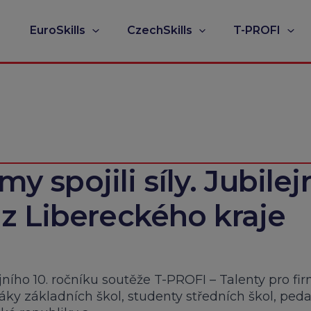
EuroSkills
CzechSkills
T-PROFI
my spojili síly. Jubilej
z Libereckého kraje
ejního 10. ročníku soutěže T-PROFI – Talenty pro fi
žáky základních škol, studenty středních škol, ped