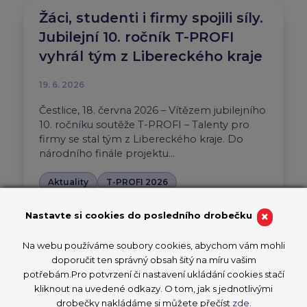
Žáci, studenti i firmy spojili síly.
Jubilejní 10. ročník T-PROFI
vyhrál tým z Libereckého kraje
19. 6. 2026
Čestlice, 18. června 2026 – Vítězem jubilejního
10. ročníku soutěže T-PROFI – Talenty pro
firmy se stal tým z Libereckého kraje. Do
národního finále projektu…
Aktuality
T-PROFI 2026
PŘEČÍST ČLÁNEK
×
Nastavte si cookies do posledního drobečku
Na webu používáme soubory cookies, abychom vám mohli
doporučit ten správný obsah šitý na míru vašim
potřebám.Pro potvrzení či nastavení ukládání cookies stačí
Devatenáctiletý vítěz
kliknout na uvedené odkazy. O tom, jak s jednotlivými
CzechSkills studuje dva obory.
drobečky nakládáme si můžete přečíst
zde
.