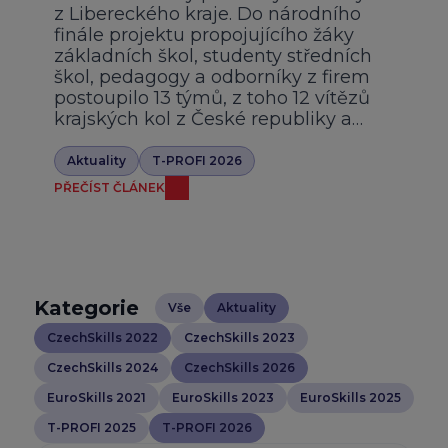
z Libereckého kraje. Do národního
finále projektu propojujícího žáky
základních škol, studenty středních
škol, pedagogy a odborníky z firem
postoupilo 13 týmů, z toho 12 vítězů
krajských kol z České republiky a…
Aktuality
T-PROFI 2026
PŘEČÍST ČLÁNEK
Kategorie
Vše
Aktuality
CzechSkills 2022
CzechSkills 2023
CzechSkills 2024
CzechSkills 2026
EuroSkills 2021
EuroSkills 2023
EuroSkills 2025
T-PROFI 2025
T-PROFI 2026