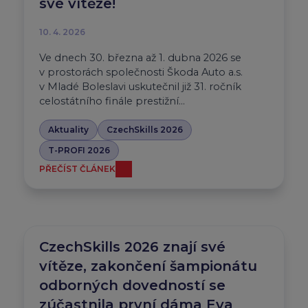
své vítěze!
10. 4. 2026
Ve dnech 30. března až 1. dubna 2026 se
v prostorách společnosti Škoda Auto a.s.
v Mladé Boleslavi uskutečnil již 31. ročník
celostátního finále prestižní…
Aktuality
CzechSkills 2026
T-PROFI 2026
PŘEČÍST ČLÁNEK
CzechSkills 2026 znají své
vítěze, zakončení šampionátu
odborných dovedností se
zúčastnila první dáma Eva