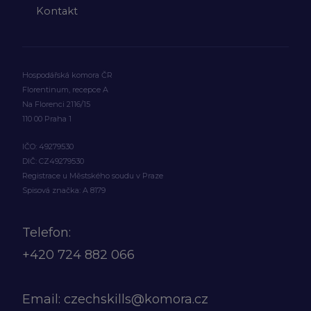
Kontakt
Hospodářská komora ČR
Florentinum, recepce A
Na Florenci 2116/15
110 00 Praha 1
IČO: 49279530
DIČ: CZ49279530
Registrace u Městského soudu v Praze
Spisová značka: A 8179
Telefon:
+420
724 882 066
Email:
czechskills@komora.cz