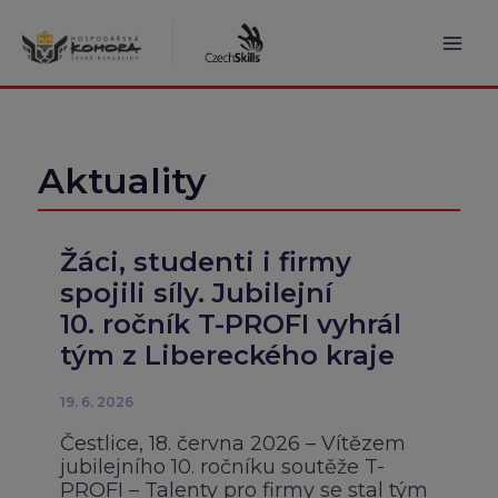
Přeskočit
na
obsah
Mai
Men
Aktuality
Žáci, studenti i firmy
spojili síly. Jubilejní
10. ročník T-PROFI vyhrál
tým z Libereckého kraje
19. 6. 2026
Čestlice, 18. června 2026 – Vítězem
jubilejního 10. ročníku soutěže T-
PROFI – Talenty pro firmy se stal tým