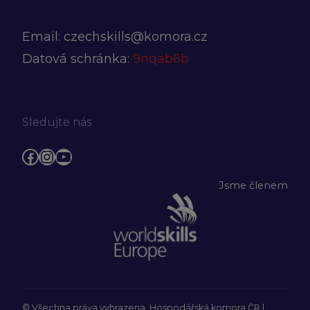
Email:
czechskills@komora.cz
Datová schránka:
9nqab6b
Sledujte nás
Facebook
Instagram
YouTube
Jsme členem
© Všechna práva vyhrazena, Hospodářská komora ČR |