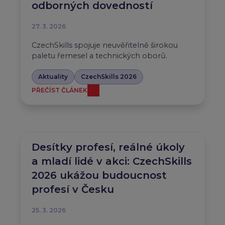
odborných dovedností
27. 3. 2026
CzechSkills spojuje neuvěřitelně širokou
paletu řemesel a technických oborů.
Aktuality
CzechSkills 2026
PŘEČÍST ČLÁNEK
Desítky profesí, reálné úkoly
a mladí lidé v akci: CzechSkills
2026 ukážou budoucnost
profesí v Česku
25. 3. 2026