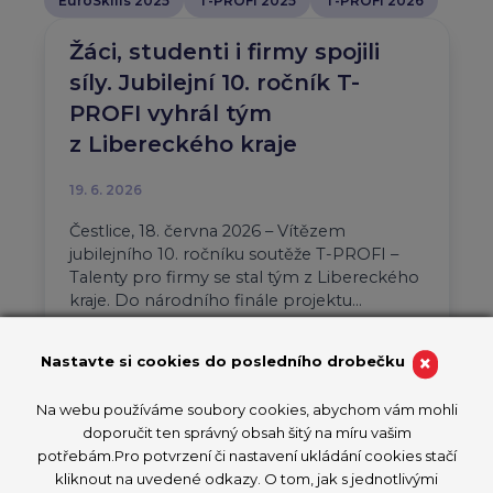
EuroSkills 2025
T-PROFI 2025
T-PROFI 2026
Žáci, studenti i firmy spojili
síly. Jubilejní 10. ročník T-
PROFI vyhrál tým
z Libereckého kraje
19. 6. 2026
Čestlice, 18. června 2026 – Vítězem
jubilejního 10. ročníku soutěže T-PROFI –
Talenty pro firmy se stal tým z Libereckého
kraje. Do národního finále projektu…
Aktuality
T-PROFI 2026
×
Nastavte si cookies do posledního drobečku
PŘEČÍST ČLÁNEK
Na webu používáme soubory cookies, abychom vám mohli
doporučit ten správný obsah šitý na míru vašim
potřebám.Pro potvrzení či nastavení ukládání cookies stačí
kliknout na uvedené odkazy. O tom, jak s jednotlivými