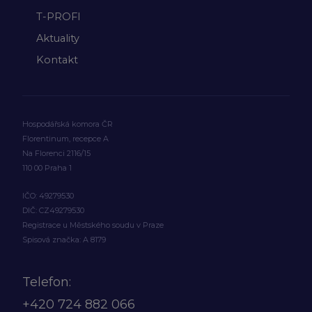
T-PROFI
Aktuality
Kontakt
Hospodářská komora ČR
Florentinum, recepce A
Na Florenci 2116/15
110 00 Praha 1
IČO: 49279530
DIČ: CZ49279530
Registrace u Městského soudu v Praze
Spisová značka: A 8179
Telefon:
+420
724 882 066