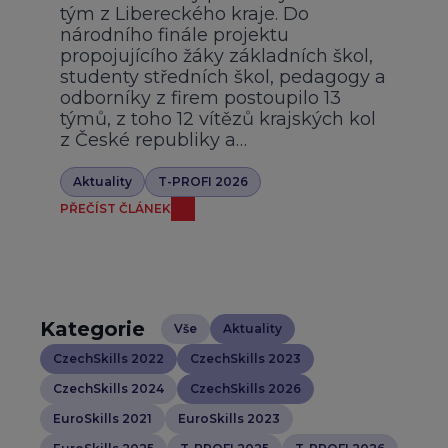
tým z Libereckého kraje. Do
národního finále projektu
propojujícího žáky základních škol,
studenty středních škol, pedagogy a
odborníky z firem postoupilo 13
týmů, z toho 12 vítězů krajských kol
z České republiky a…
Aktuality
T-PROFI 2026
PŘEČÍST ČLÁNEK
Kategorie
Vše
Aktuality
CzechSkills 2022
CzechSkills 2023
CzechSkills 2024
CzechSkills 2026
EuroSkills 2021
EuroSkills 2023