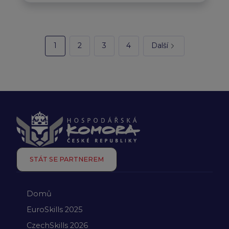
1
2
3
4
Další
STÁT SE PARTNEREM
Domů
EuroSkills 2025
CzechSkills 2026