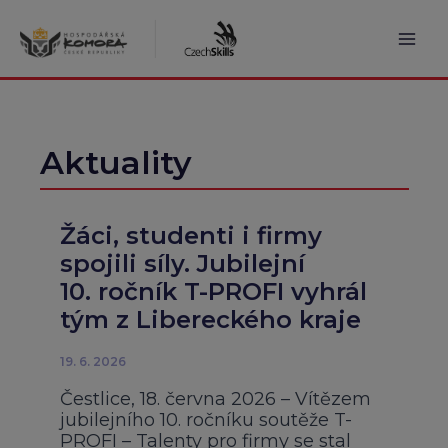
Přeskočit
na
obsah
Mai
Men
Aktuality
Žáci, studenti i firmy
spojili síly. Jubilejní
10. ročník T-PROFI vyhrál
tým z Libereckého kraje
19. 6. 2026
Čestlice, 18. června 2026 – Vítězem
jubilejního 10. ročníku soutěže T-
PROFI – Talenty pro firmy se stal