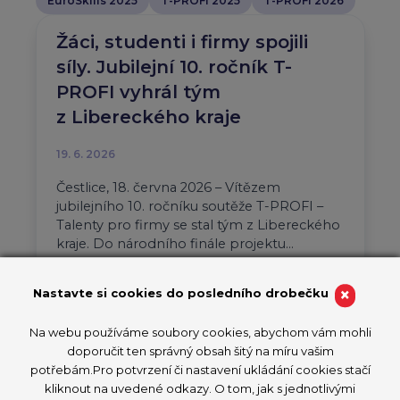
EuroSkills 2025
T-PROFI 2025
T-PROFI 2026
Žáci, studenti i firmy spojili
síly. Jubilejní 10. ročník T-
PROFI vyhrál tým
z Libereckého kraje
19. 6. 2026
Čestlice, 18. června 2026 – Vítězem
jubilejního 10. ročníku soutěže T-PROFI –
Talenty pro firmy se stal tým z Libereckého
kraje. Do národního finále projektu…
Aktuality
T-PROFI 2026
×
Nastavte si cookies do posledního drobečku
PŘEČÍST ČLÁNEK
Na webu používáme soubory cookies, abychom vám mohli
doporučit ten správný obsah šitý na míru vašim
potřebám.Pro potvrzení či nastavení ukládání cookies stačí
kliknout na uvedené odkazy. O tom, jak s jednotlivými