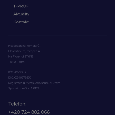
T-PROFI
Aktuality
Kontakt
Hospodářská komora ČR
Florentinum, recepce A
Na Florenci 2116/15
110 00 Praha 1
IČO: 49279530
DIČ: CZ49279530
Registrace u Městského soudu v Praze
Spisová značka: A 8179
Telefon:
+420
724 882 066