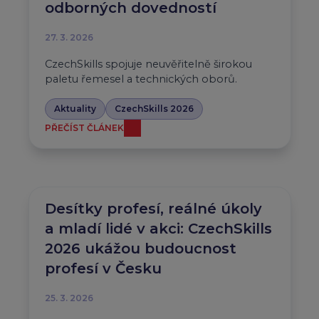
odborných dovedností
27. 3. 2026
CzechSkills spojuje neuvěřitelně širokou
paletu řemesel a technických oborů.
Aktuality
CzechSkills 2026
PŘEČÍST ČLÁNEK
Desítky profesí, reálné úkoly
a mladí lidé v akci: CzechSkills
2026 ukážou budoucnost
profesí v Česku
25. 3. 2026