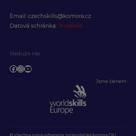
Email:
czechskills@komora.cz
Datová schránka:
9nqab6b
Sledujte nás
Facebook
Instagram
YouTube
Jsme členem
© Všechna práva vyhrazena, Hospodářská komora ČR |