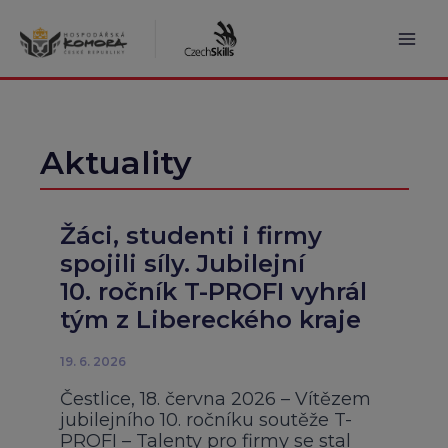
Přeskočit
na
obsah
Mai
Men
Aktuality
Žáci, studenti i firmy
spojili síly. Jubilejní
10. ročník T-PROFI vyhrál
tým z Libereckého kraje
19. 6. 2026
Čestlice, 18. června 2026 – Vítězem
jubilejního 10. ročníku soutěže T-
PROFI – Talenty pro firmy se stal