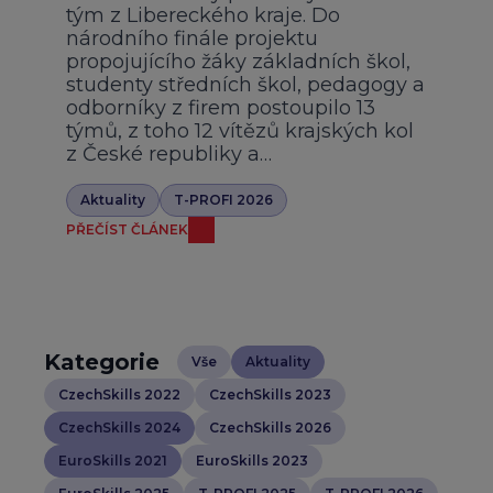
tým z Libereckého kraje. Do
národního finále projektu
propojujícího žáky základních škol,
studenty středních škol, pedagogy a
odborníky z firem postoupilo 13
týmů, z toho 12 vítězů krajských kol
z České republiky a…
Aktuality
T-PROFI 2026
PŘEČÍST ČLÁNEK
Kategorie
Vše
Aktuality
CzechSkills 2022
CzechSkills 2023
CzechSkills 2024
CzechSkills 2026
EuroSkills 2021
EuroSkills 2023