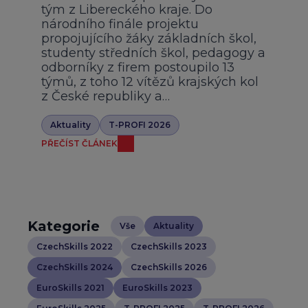
tým z Libereckého kraje. Do
národního finále projektu
propojujícího žáky základních škol,
studenty středních škol, pedagogy a
odborníky z firem postoupilo 13
týmů, z toho 12 vítězů krajských kol
z České republiky a…
Aktuality
T-PROFI 2026
PŘEČÍST ČLÁNEK
Kategorie
Vše
Aktuality
CzechSkills 2022
CzechSkills 2023
CzechSkills 2024
CzechSkills 2026
EuroSkills 2021
EuroSkills 2023