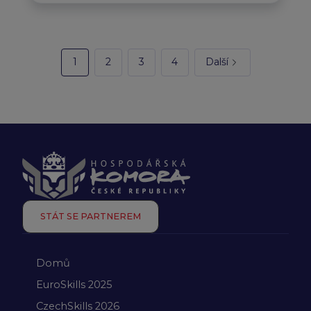
1
2
3
4
Další
STÁT SE PARTNEREM
Domů
EuroSkills 2025
CzechSkills 2026