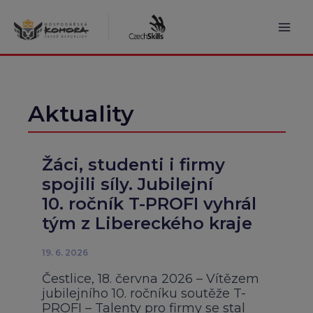
Přeskočit
na
obsah
Mai
Men
Aktuality
Žáci, studenti i firmy
spojili síly. Jubilejní
10. ročník T-PROFI vyhrál
tým z Libereckého kraje
19. 6. 2026
Čestlice, 18. června 2026 – Vítězem
jubilejního 10. ročníku soutěže T-
PROFI – Talenty pro firmy se stal