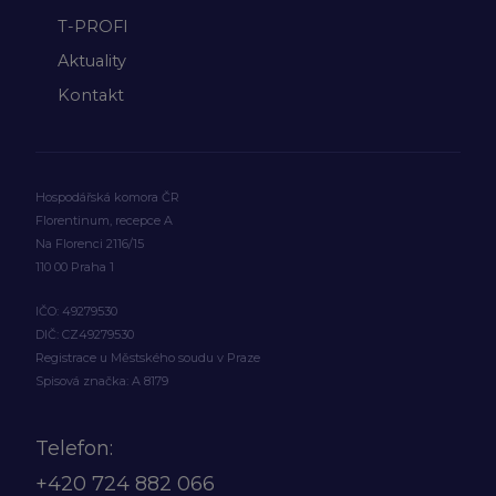
T-PROFI
Aktuality
Kontakt
Hospodářská komora ČR
Florentinum, recepce A
Na Florenci 2116/15
110 00 Praha 1
IČO: 49279530
DIČ: CZ49279530
Registrace u Městského soudu v Praze
Spisová značka: A 8179
Telefon:
+420
724 882 066