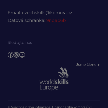
Email:
czechskills@komora.cz
Datová schránka:
9nqab6b
Sledujte nás
Facebook
Instagram
YouTube
Jsme členem
© Všechna práva vyhrazena, Hospodářská komora ČR |