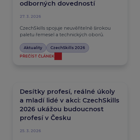
odborných dovedností
27. 3. 2026
CzechSkills spojuje neuvěřitelně širokou
paletu řemesel a technických oborů.
Aktuality
CzechSkills 2026
PŘEČÍST ČLÁNEK
Desítky profesí, reálné úkoly
a mladí lidé v akci: CzechSkills
2026 ukážou budoucnost
profesí v Česku
25. 3. 2026