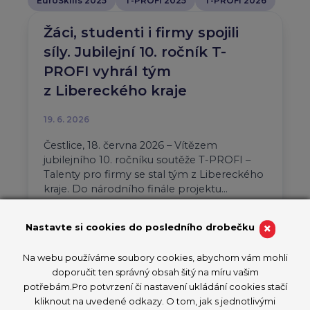
EuroSkills 2025
T-PROFI 2025
T-PROFI 2026
Žáci, studenti i firmy spojili
síly. Jubilejní 10. ročník T-
PROFI vyhrál tým
z Libereckého kraje
19. 6. 2026
Čestlice, 18. června 2026 – Vítězem
jubilejního 10. ročníku soutěže T-PROFI –
Talenty pro firmy se stal tým z Libereckého
kraje. Do národního finále projektu…
Aktuality
T-PROFI 2026
×
Nastavte si cookies do posledního drobečku
PŘEČÍST ČLÁNEK
Na webu používáme soubory cookies, abychom vám mohli
doporučit ten správný obsah šitý na míru vašim
potřebám.Pro potvrzení či nastavení ukládání cookies stačí
kliknout na uvedené odkazy. O tom, jak s jednotlivými