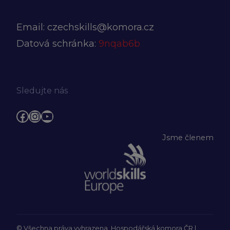
Email:
czechskills@komora.cz
Datová schránka:
9nqab6b
Sledujte nás
Facebook
Instagram
YouTube
Jsme členem
© Všechna práva vyhrazena, Hospodářská komora ČR |