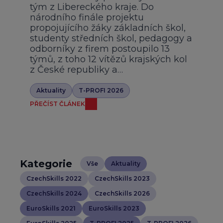
tým z Libereckého kraje. Do
národního finále projektu
propojujícího žáky základních škol,
studenty středních škol, pedagogy a
odborníky z firem postoupilo 13
týmů, z toho 12 vítězů krajských kol
z České republiky a…
Aktuality
T-PROFI 2026
PŘEČÍST ČLÁNEK
Kategorie
Vše
Aktuality
CzechSkills 2022
CzechSkills 2023
CzechSkills 2024
CzechSkills 2026
EuroSkills 2021
EuroSkills 2023