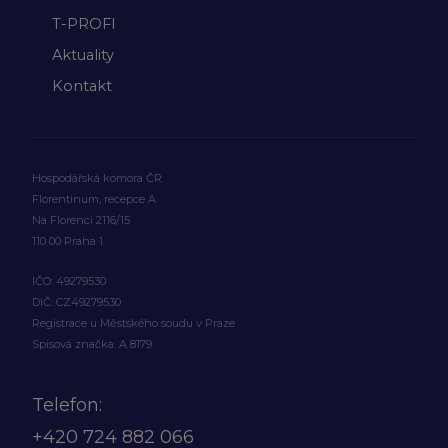
T-PROFI
Aktuality
Kontakt
Hospodářská komora ČR
Florentinum, recepce A
Na Florenci 2116/15
110 00 Praha 1
IČO: 49279530
DIČ: CZ49279530
Registrace u Městského soudu v Praze
Spisová značka: A 8179
Telefon:
+420
724 882 066