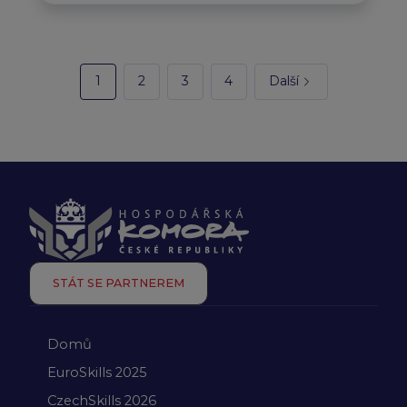
1
2
3
4
Další
STÁT SE PARTNEREM
Domů
EuroSkills 2025
CzechSkills 2026