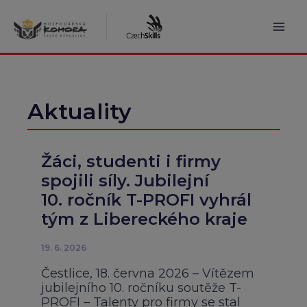
Přeskočit
na
obsah
Mai
Men
Aktuality
Žáci, studenti i firmy
spojili síly. Jubilejní
10. ročník T-PROFI vyhrál
tým z Libereckého kraje
19. 6. 2026
Čestlice, 18. června 2026 – Vítězem
jubilejního 10. ročníku soutěže T-
PROFI – Talenty pro firmy se stal