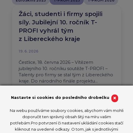
EuroSkills 2025
T-PROFI 2025
T-PROFI 2026
Žáci, studenti i firmy spojili
síly. Jubilejní 10. ročník T-
PROFI vyhrál tým
z Libereckého kraje
19. 6. 2026
Čestlice, 18. června 2026 – Vítězem
jubilejního 10. ročníku soutěže T-PROFI –
Talenty pro firmy se stal tým z Libereckého
kraje. Do národního finále projektu…
Aktuality
T-PROFI 2026
×
Nastavte si cookies do posledního drobečku
PŘEČÍST ČLÁNEK
Na webu používáme soubory cookies, abychom vám mohli
doporučit ten správný obsah šitý na míru vašim
potřebám.Pro potvrzení či nastavení ukládání cookies stačí
kliknout na uvedené odkazy. O tom, jak s jednotlivými