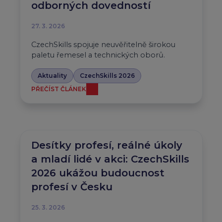
odborných dovedností
27. 3. 2026
CzechSkills spojuje neuvěřitelně širokou
paletu řemesel a technických oborů.
Aktuality
CzechSkills 2026
PŘEČÍST ČLÁNEK
Desítky profesí, reálné úkoly
a mladí lidé v akci: CzechSkills
2026 ukážou budoucnost
profesí v Česku
25. 3. 2026