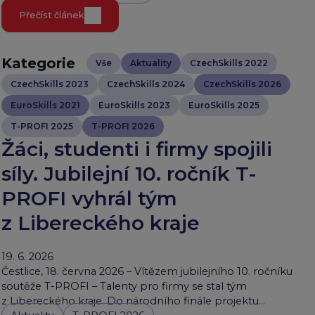
Přečíst článek
Kategorie
Vše
Aktuality
CzechSkills 2022
CzechSkills 2023
CzechSkills 2024
CzechSkills 2026
EuroSkills 2021
EuroSkills 2023
EuroSkills 2025
T-PROFI 2025
T-PROFI 2026
Žáci, studenti i firmy spojili
síly. Jubilejní 10. ročník T-
PROFI vyhrál tým
z Libereckého kraje
19. 6. 2026
Čestlice, 18. června 2026 – Vítězem jubilejního 10. ročníku
soutěže T-PROFI – Talenty pro firmy se stal tým
z Libereckého kraje. Do národního finále projektu…