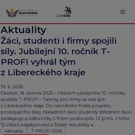
Přeskočit
na
obsah
Mai
Aktuality
Men
Žáci, studenti i firmy spojili
síly. Jubilejní 10. ročník T-
PROFI vyhrál tým
z Libereckého kraje
19. 6. 2026
Čestlice, 18. června 2026 – Vítězem jubilejního 10. ročníku
soutěže T-PROFI – Talenty pro firmy se stal tým
z Libereckého kraje. Do národního finále projektu
propojujícího žáky základních škol, studenty středních škol,
pedagogy a odborníky z firem postoupilo 13 týmů, z toho
12 vítězů krajských kol z České republiky a…
Aktuality
T-PROFI 2026