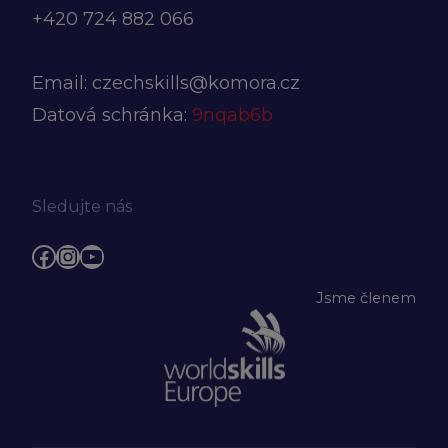
+420
724 882 066
Email:
czechskills@komora.cz
Datová schránka:
9nqab6b
Sledujte nás
Facebook
Instagram
YouTube
Jsme členem