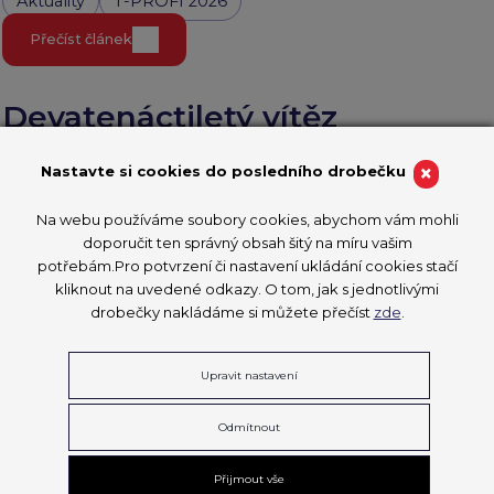
Aktuality
T-PROFI 2026
Přečíst článek
Devatenáctiletý vítěz
CzechSkills studuje dva obory.
×
Nastavte si cookies do posledního drobečku
Chce zvládnout dům „od
Na webu používáme soubory cookies, abychom vám mohli
zásuvek po internet“, zaznělo
doporučit ten správný obsah šitý na míru vašim
na Radiožurnálu
potřebám.Pro potvrzení či nastavení ukládání cookies stačí
kliknout na uvedené odkazy. O tom, jak s jednotlivými
drobečky nakládáme si můžete přečíst
zde
.
17. 4. 2026
Devatenáctiletý Filip Kratochvíl, vítěz soutěže CzechSkills
2026, patří mezi studenty, kteří ukazují, že učňovské obory
Upravit nastavení
mohou být moderní, perspektivní a plné příležitostí.
Aktuality
CzechSkills 2026
T-PROFI 2026
Odmítnout
Přečíst článek
Přijmout vše