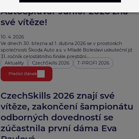
Autoopravář Junior 2026 zná
své vítěze!
10. 4. 2026
Ve dnech 30. března až 1. dubna 2026 se v prostorách
společnosti Škoda Auto a.s. v Mladé Boleslavi uskutečnil již
31. ročník celostátního finále prestižní…
Aktuality
CzechSkills 2026
T-PROFI 2026
Přečíst článek
CzechSkills 2026 znají své
vítěze, zakončení šampionátu
odborných dovedností se
zúčastnila první dáma Eva
Pavlová