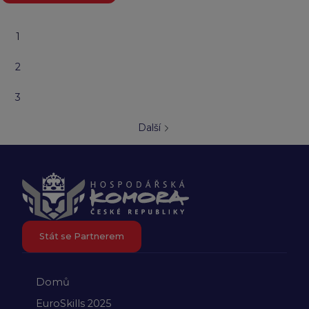
1
2
3
Další
Stát se Partnerem
Domů
EuroSkills 2025