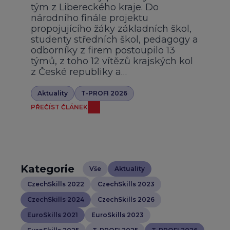
tým z Libereckého kraje. Do
národního finále projektu
propojujícího žáky základních škol,
studenty středních škol, pedagogy a
odborníky z firem postoupilo 13
týmů, z toho 12 vítězů krajských kol
z České republiky a…
Aktuality
T-PROFI 2026
PŘEČÍST ČLÁNEK
Kategorie
Vše
Aktuality
CzechSkills 2022
CzechSkills 2023
CzechSkills 2024
CzechSkills 2026
EuroSkills 2021
EuroSkills 2023