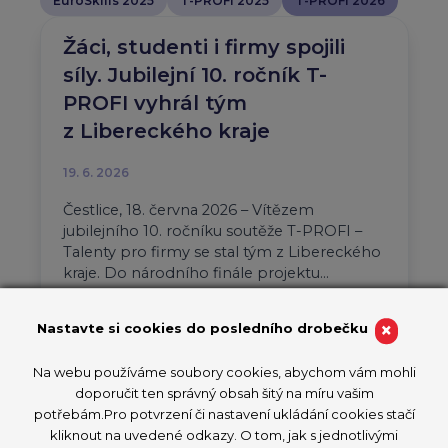
EuroSkills 2025
T-PROFI 2025
T-PROFI 2026
Žáci, studenti i firmy spojili
síly. Jubilejní 10. ročník T-
PROFI vyhrál tým
z Libereckého kraje
19. 6. 2026
Čestlice, 18. června 2026 – Vítězem
jubilejního 10. ročníku soutěže T-PROFI –
Talenty pro firmy se stal tým z Libereckého
kraje. Do národního finále projektu…
Aktuality
T-PROFI 2026
×
Nastavte si cookies do posledního drobečku
PŘEČÍST ČLÁNEK
Na webu používáme soubory cookies, abychom vám mohli
doporučit ten správný obsah šitý na míru vašim
potřebám.Pro potvrzení či nastavení ukládání cookies stačí
kliknout na uvedené odkazy. O tom, jak s jednotlivými