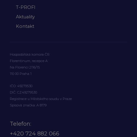
T-PROFI
Aktuality
Kontakt
Hospodářská komora ČR
Florentinum, recepce A
Na Florenci 2116/15
110 00 Praha 1
IČO: 49279530
DIČ: CZ49279530
Registrace u Městského soudu v Praze
Spisová značka: A 8179
Telefon:
+420
724 882 066