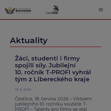
Přeskočit
na
obsah
Mai
Men
Aktuality
Žáci, studenti i firmy
spojili síly. Jubilejní
10. ročník T-PROFI vyhrál
tým z Libereckého kraje
19. 6. 2026
Čestlice, 18. června 2026 – Vítězem
jubilejního 10. ročníku soutěže T-
PROFI – Talenty pro firmy se stal