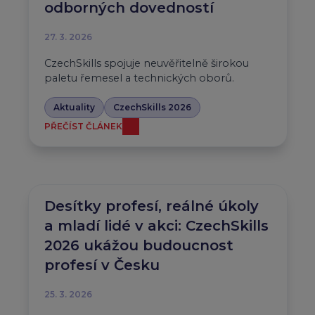
odborných dovedností
27. 3. 2026
CzechSkills spojuje neuvěřitelně širokou
paletu řemesel a technických oborů.
Aktuality
CzechSkills 2026
PŘEČÍST ČLÁNEK
Desítky profesí, reálné úkoly
a mladí lidé v akci: CzechSkills
2026 ukážou budoucnost
profesí v Česku
25. 3. 2026