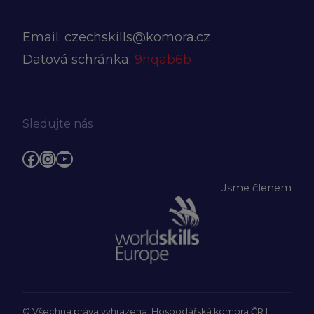
Email:
czechskills@komora.cz
Datová schránka:
9nqab6b
Sledujte nás
Facebook
Instagram
YouTube
Jsme členem
© Všechna práva vyhrazena, Hospodářská komora ČR |