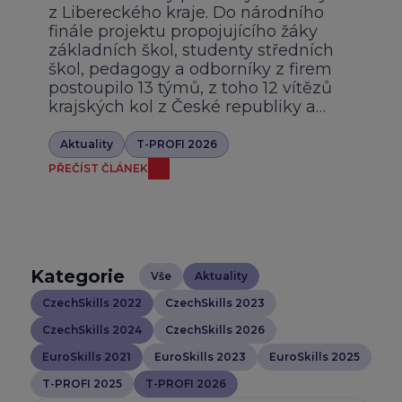
z Libereckého kraje. Do národního
finále projektu propojujícího žáky
základních škol, studenty středních
škol, pedagogy a odborníky z firem
postoupilo 13 týmů, z toho 12 vítězů
krajských kol z České republiky a…
Aktuality
T-PROFI 2026
PŘEČÍST ČLÁNEK
Kategorie
Vše
Aktuality
CzechSkills 2022
CzechSkills 2023
CzechSkills 2024
CzechSkills 2026
EuroSkills 2021
EuroSkills 2023
EuroSkills 2025
T-PROFI 2025
T-PROFI 2026