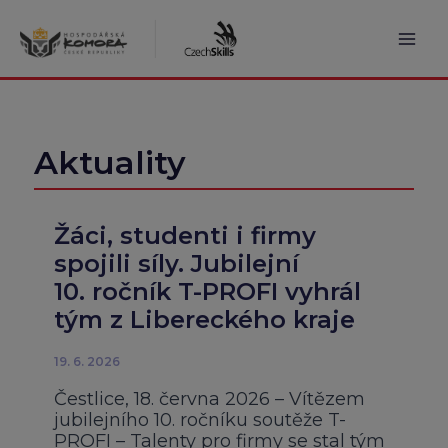
Přeskočit
na
obsah
Mai
Men
Aktuality
Žáci, studenti i firmy
spojili síly. Jubilejní
10. ročník T-PROFI vyhrál
tým z Libereckého kraje
19. 6. 2026
Čestlice, 18. června 2026 – Vítězem
jubilejního 10. ročníku soutěže T-
PROFI – Talenty pro firmy se stal tým