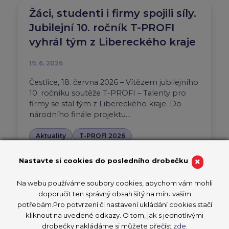
Žáci, studenti i firmy spojili síly.
Jubilejní 10. ročník T-PROFI
vyhrál tým z Libereckého kraje
19. 6. 2026
Čestlice, 18. června 2026 – Vítězem jubilejního
10. ročníku soutěže T-PROFI – Talenty pro
firmy se stal tým z Libereckého kraje. Do
národního finále projektu…
Aktuality
T-PROFI 2026
PŘEČÍST ČLÁNEK
×
Nastavte si cookies do posledního drobečku
Na webu používáme soubory cookies, abychom vám mohli
doporučit ten správný obsah šitý na míru vašim
potřebám.Pro potvrzení či nastavení ukládání cookies stačí
Devatenáctiletý vítěz
kliknout na uvedené odkazy. O tom, jak s jednotlivými
CzechSkills studuje dva obory.
drobečky nakládáme si můžete přečíst
zde
.