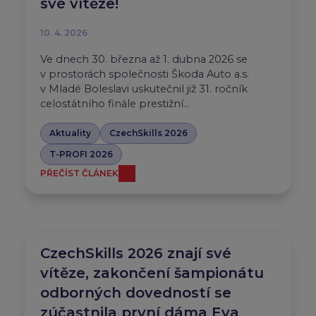
své vítěze!
10. 4. 2026
Ve dnech 30. března až 1. dubna 2026 se
v prostorách společnosti Škoda Auto a.s.
v Mladé Boleslavi uskutečnil již 31. ročník
celostátního finále prestižní…
Aktuality
CzechSkills 2026
T-PROFI 2026
PŘEČÍST ČLÁNEK
CzechSkills 2026 znají své
vítěze, zakončení šampionátu
odborných dovedností se
zúčastnila první dáma Eva