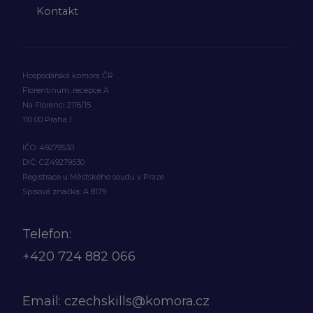
Kontakt
Hospodářská komora ČR
Florentinum, recepce A
Na Florenci 2116/15
110 00 Praha 1
IČO: 49279530
DIČ: CZ49279530
Registrace u Městského soudu v Praze
Spisová značka: A 8179
Telefon:
+420
724 882 066
Email:
czechskills@komora.cz