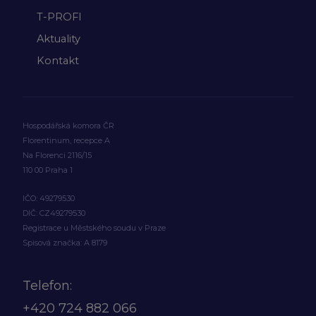
T-PROFI
Aktuality
Kontakt
Hospodářská komora ČR
Florentinum, recepce A
Na Florenci 2116/15
110 00 Praha 1
IČO: 49279530
DIČ: CZ49279530
Registrace u Městského soudu v Praze
Spisová značka: A 8179
Telefon:
+420
724 882 066