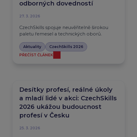
odborných dovedností
27. 3. 2026
CzechSkills spojuje neuvěřitelně širokou
paletu řemesel a technických oborů.
Aktuality
CzechSkills 2026
PŘEČÍST ČLÁNEK
Desítky profesí, reálné úkoly
a mladí lidé v akci: CzechSkills
2026 ukážou budoucnost
profesí v Česku
25. 3. 2026