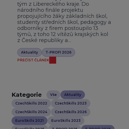
tým z Libereckého kraje. Do
národního finále projektu
propojujícího žáky základních škol,
studenty středních škol, pedagogy a
odborníky z firem postoupilo 13
týmů, z toho 12 vítězů krajských kol
z České republiky a…
Aktuality
T-PROFI 2026
PŘEČÍST ČLÁNEK
Kategorie
Vše
Aktuality
CzechSkills 2022
CzechSkills 2023
CzechSkills 2024
CzechSkills 2026
EuroSkills 2021
EuroSkills 2023