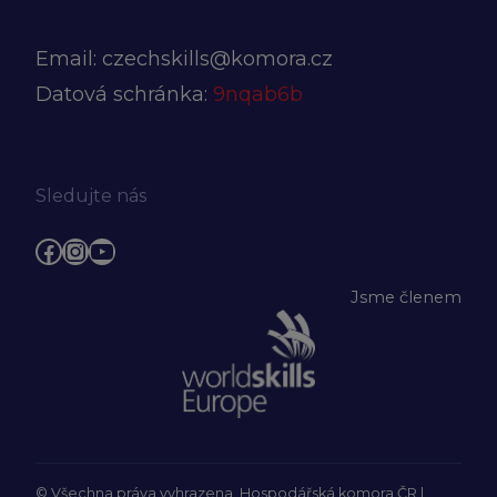
Email:
czechskills@komora.cz
Datová schránka:
9nqab6b
Sledujte nás
Facebook
Instagram
YouTube
Jsme členem
© Všechna práva vyhrazena, Hospodářská komora ČR |