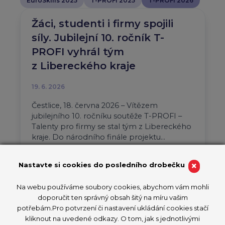
EuroSkills 2025
T-PROFI 2025
T-PROFI 2026
Žáci, studenti i firmy spojili
síly. Jubilejní 10. ročník T-
PROFI vyhrál tým
z Libereckého kraje
19. 6. 2026
Čestlice, 18. června 2026 – Vítězem
jubilejního 10. ročníku soutěže T-PROFI –
Talenty pro firmy se stal tým z Libereckého
kraje. Do národního finále projektu…
Aktuality
T-PROFI 2026
×
Nastavte si cookies do posledního drobečku
PŘEČÍST ČLÁNEK
Na webu používáme soubory cookies, abychom vám mohli
doporučit ten správný obsah šitý na míru vašim
potřebám.Pro potvrzení či nastavení ukládání cookies stačí
kliknout na uvedené odkazy. O tom, jak s jednotlivými