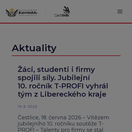
Přeskočit
na
obsah
Mai
Men
Aktuality
Žáci, studenti i firmy
spojili síly. Jubilejní
10. ročník T-PROFI vyhrál
tým z Libereckého kraje
19. 6. 2026
Čestlice, 18. června 2026 – Vítězem
jubilejního 10. ročníku soutěže T-
PROFI – Talenty pro firmy se stal