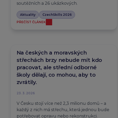
soutěžních a 26 ukázkových.
Aktuality
CzechSkills 2026
PŘEČÍST ČLÁNEK
Na českých a moravských
střechách brzy nebude mít kdo
pracovat, ale střední odborné
školy dělají, co mohou, aby to
zvrátily.
23. 3. 2026
V Česku stojí více než 2,3 milionu domů – a
každý z nich má střechu, která jednou bude
potřebovat opravu nebo rekonstrukci.