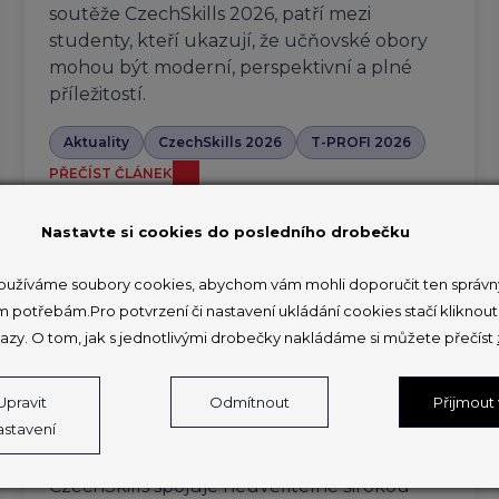
soutěže CzechSkills 2026, patří mezi
studenty, kteří ukazují, že učňovské obory
mohou být moderní, perspektivní a plné
příležitostí.
Aktuality
CzechSkills 2026
T-PROFI 2026
PŘEČÍST ČLÁNEK
Nastavte si cookies do posledního drobečku
užíváme soubory cookies, abychom vám mohli doporučit ten správný
V Brně soutěží 150 mladých
m potřebám.Pro potvrzení či nastavení ukládání cookies stačí klikno
profesionálů na druhém národním
azy. O tom, jak s jednotlivými drobečky nakládáme si můžete přečíst
šampionátu odborných
dovedností
Upravit
Odmítnout
Přijmout
astavení
27. 3. 2026
CzechSkills spojuje neuvěřitelně širokou