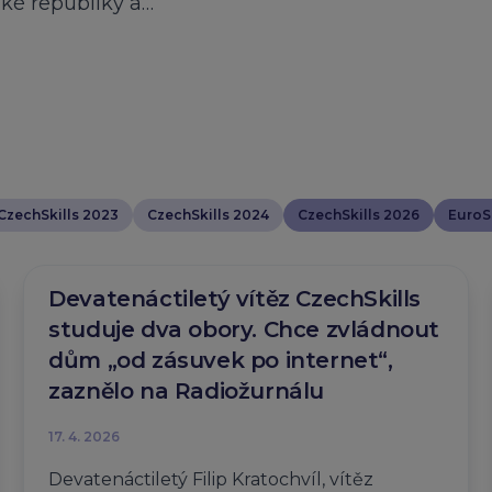
ské republiky a…
CzechSkills 2023
CzechSkills 2024
CzechSkills 2026
EuroSk
Devatenáctiletý vítěz CzechSkills
studuje dva obory. Chce zvládnout
dům „od zásuvek po internet“,
zaznělo na Radiožurnálu
17. 4. 2026
Devatenáctiletý Filip Kratochvíl, vítěz