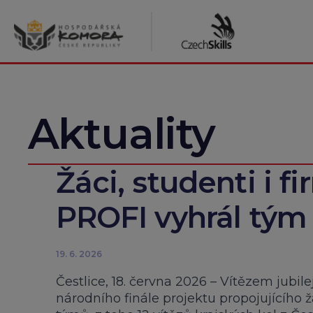
Přeskočit
na
obsah
Aktuality
Žáci, studenti i fir
PROFI vyhrál tým 
19. 6. 2026
Čestlice, 18. června 2026 – Vítězem jubil
národního finále projektu propojujícího 