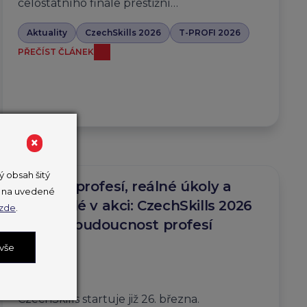
celostátního finále prestižní…
Aktuality
CzechSkills 2026
T-PROFI 2026
PŘEČÍST ČLÁNEK
×
 obsah šitý
Desítky profesí, reálné úkoly a
ut na uvedené
mladí lidé v akci: CzechSkills 2026
zde
.
ukážou budoucnost profesí
v Česku
 vše
25. 3. 2026
CzechSkills startuje již 26. března.