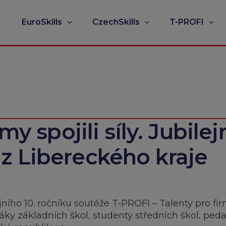
EuroSkills
CzechSkills
T-PROFI
my spojili síly. Jubilej
z Libereckého kraje
ejního 10. ročníku soutěže T-PROFI – Talenty pro fi
žáky základních škol, studenty středních škol, ped