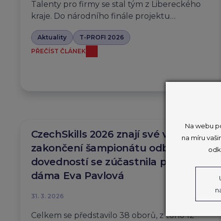
Talenty pro firmy se stal tým z Libereckého
kraje. Do národního finále projektu…
Aktuality
T-PROFI 2026
PŘEČÍST ČLÁNEK
Na webu po
CzechSkills 2026 znají své vítěze,
na míru vaši
zakončení šampionátu odborných
odk
dovedností se zúčastnila první
dáma Eva Pavlová
n
31. 3. 2026
Celkem se představilo 38 oborů, z toho 12