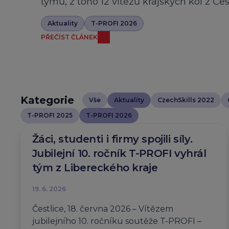
týmů, z toho 12 vítězů krajských kol z Če
Aktuality
T-PROFI 2026
PŘEČÍST ČLÁNEK
Kategorie
Vše
Aktuality
CzechSkills 2022
T-PROFI 2025
T-PROFI 2026
Žáci, studenti i firmy spojili síly.
Jubilejní 10. ročník T-PROFI vyhrál
tým z Libereckého kraje
19. 6. 2026
Čestlice, 18. června 2026 – Vítězem
jubilejního 10. ročníku soutěže T-PROFI –