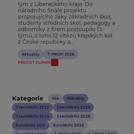
tým z Libereckého kraje. Do
národního finále projektu
propojujícího žáky základních škol,
studenty středních škol, pedagogy a
odborníky z firem postoupilo 13
týmů, z toho 12 vítězů krajských kol
z České republiky a…
Aktuality
T-PROFI 2026
PŘEČÍST ČLÁNEK
Kategorie
Vše
Aktuality
CzechSkills 2022
CzechSkills 2023
CzechSkills 2024
CzechSkills 2026
EuroSkills 2021
EuroSkills 2023