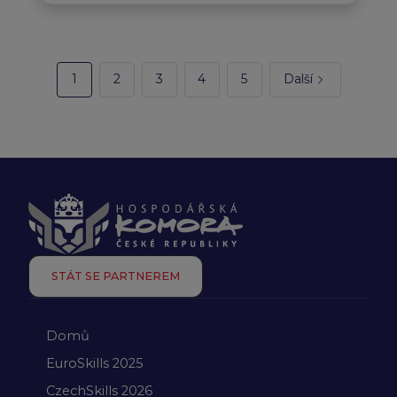
1
2
3
4
5
Další
STÁT SE PARTNEREM
Domů
EuroSkills 2025
CzechSkills 2026