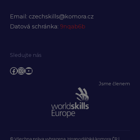
Email:
czechskills@komora.cz
Datová schránka:
9nqab6b
Sledujte nás
Facebook
Instagram
YouTube
Jsme členem
© Všechna práva vyhrazena, Hospodářská komora ČR |