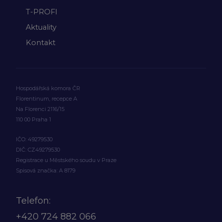
T-PROFI
Aktuality
Kontakt
Hospodářská komora ČR
Florentinum, recepce A
Na Florenci 2116/15
110 00 Praha 1
IČO: 49279530
DIČ: CZ49279530
Registrace u Městského soudu v Praze
Spisová značka: A 8179
Telefon:
+420
724 882 066