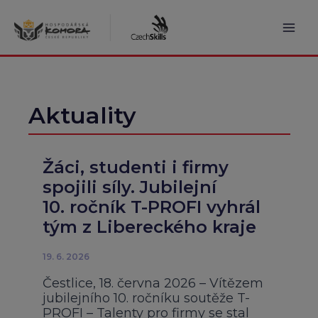
Přeskočit
na
obsah
Mai
Men
Aktuality
Žáci, studenti i firmy
spojili síly. Jubilejní
10. ročník T-PROFI vyhrál
tým z Libereckého kraje
19. 6. 2026
Čestlice, 18. června 2026 – Vítězem
jubilejního 10. ročníku soutěže T-
PROFI – Talenty pro firmy se stal