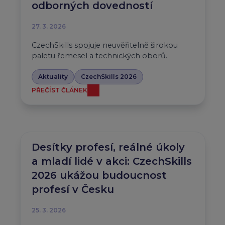
odborných dovedností
27. 3. 2026
CzechSkills spojuje neuvěřitelně širokou
paletu řemesel a technických oborů.
Aktuality
CzechSkills 2026
PŘEČÍST ČLÁNEK
Desítky profesí, reálné úkoly
a mladí lidé v akci: CzechSkills
2026 ukážou budoucnost
profesí v Česku
25. 3. 2026