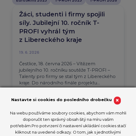
EuroSkills 2025
T-PROFI 2025
T-PROFI 2026
Žáci, studenti i firmy spojili
síly. Jubilejní 10. ročník T-
PROFI vyhrál tým
z Libereckého kraje
19. 6. 2026
Čestlice, 18. června 2026 – Vítězem
jubilejního 10. ročníku soutěže T-PROFI –
Talenty pro firmy se stal tým z Libereckého
kraje. Do národního finále projektu…
Aktuality
T-PROFI 2026
×
Nastavte si cookies do posledního drobečku
PŘEČÍST ČLÁNEK
Na webu používáme soubory cookies, abychom vám mohli
doporučit ten správný obsah šitý na míru vašim
potřebám.Pro potvrzení či nastavení ukládání cookies stačí
kliknout na uvedené odkazy. O tom, jak s jednotlivými