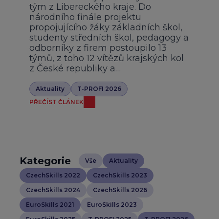
tým z Libereckého kraje. Do
národního finále projektu
propojujícího žáky základních škol,
studenty středních škol, pedagogy a
odborníky z firem postoupilo 13
týmů, z toho 12 vítězů krajských kol
z České republiky a…
Aktuality
T-PROFI 2026
PŘEČÍST ČLÁNEK
Kategorie
Vše
Aktuality
CzechSkills 2022
CzechSkills 2023
CzechSkills 2024
CzechSkills 2026
EuroSkills 2021
EuroSkills 2023