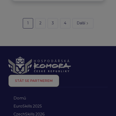
1
2
3
4
Další
STÁT SE PARTNEREM
Domů
EuroSkills 2025
CzechSkills 2026