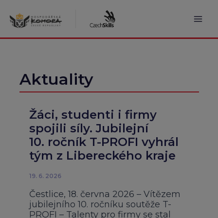
Přeskočit
na
obsah
Mai
Men
Aktuality
Žáci, studenti i firmy
spojili síly. Jubilejní
10. ročník T-PROFI vyhrál
tým z Libereckého kraje
19. 6. 2026
Čestlice, 18. června 2026 – Vítězem
jubilejního 10. ročníku soutěže T-
PROFI – Talenty pro firmy se stal