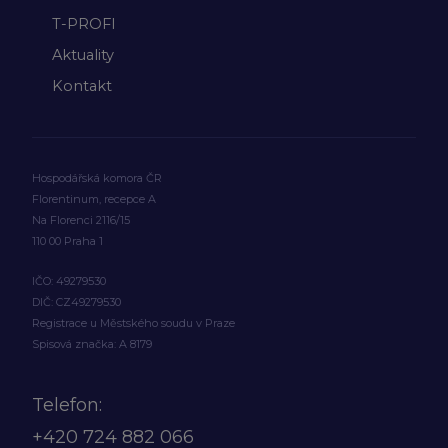
T-PROFI
Aktuality
Kontakt
Hospodářská komora ČR
Florentinum, recepce A
Na Florenci 2116/15
110 00 Praha 1
IČO: 49279530
DIČ: CZ49279530
Registrace u Městského soudu v Praze
Spisová značka: A 8179
Telefon:
+420
724 882 066