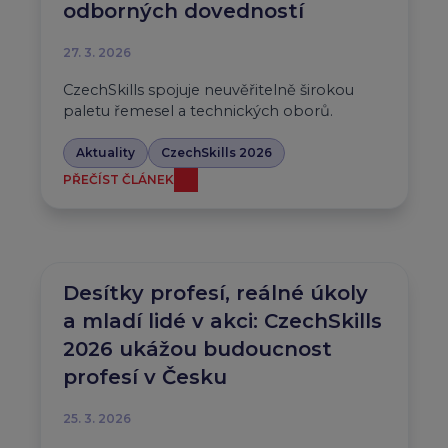
odborných dovedností
27. 3. 2026
CzechSkills spojuje neuvěřitelně širokou
paletu řemesel a technických oborů.
Aktuality
CzechSkills 2026
PŘEČÍST ČLÁNEK
Desítky profesí, reálné úkoly
a mladí lidé v akci: CzechSkills
2026 ukážou budoucnost
profesí v Česku
25. 3. 2026