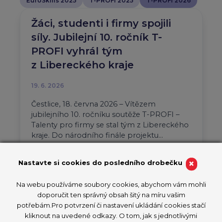
EuroSkills 2025
T-PROFI 2025
T-PROFI 2026
Žáci, studenti i firmy spojili
síly. Jubilejní 10. ročník T-
PROFI vyhrál tým
z Libereckého kraje
19. 6. 2026
Čestlice, 18. června 2026 – Vítězem
jubilejního 10. ročníku soutěže T-PROFI –
Talenty pro firmy se stal tým z Libereckého
kraje. Do národního finále projektu…
Aktuality
T-PROFI 2026
×
Nastavte si cookies do posledního drobečku
PŘEČÍST ČLÁNEK
Na webu používáme soubory cookies, abychom vám mohli
doporučit ten správný obsah šitý na míru vašim
potřebám.Pro potvrzení či nastavení ukládání cookies stačí
kliknout na uvedené odkazy. O tom, jak s jednotlivými