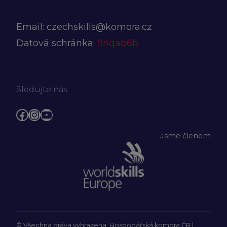
Email:
czechskills@komora.cz
Datová schránka:
9nqab6b
Sledujte nás
Facebook
Instagram
YouTube
Jsme členem
© Všechna práva vyhrazena, Hospodářská komora ČR |