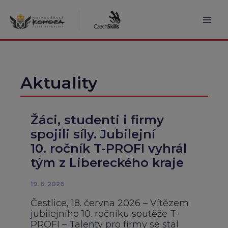
Přeskočit
na
obsah
Mai
Men
Aktuality
Žáci, studenti i firmy
spojili síly. Jubilejní
10. ročník T-PROFI vyhrál
tým z Libereckého kraje
19. 6. 2026
Čestlice, 18. června 2026 – Vítězem
jubilejního 10. ročníku soutěže T-
PROFI – Talenty pro firmy se stal