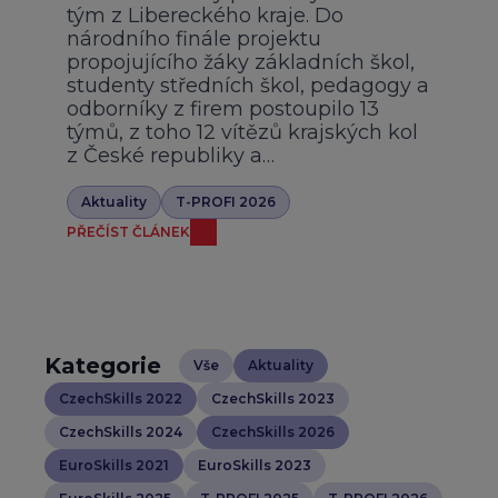
tým z Libereckého kraje. Do
národního finále projektu
propojujícího žáky základních škol,
studenty středních škol, pedagogy a
odborníky z firem postoupilo 13
týmů, z toho 12 vítězů krajských kol
z České republiky a…
Aktuality
T-PROFI 2026
PŘEČÍST ČLÁNEK
Kategorie
Vše
Aktuality
CzechSkills 2022
CzechSkills 2023
CzechSkills 2024
CzechSkills 2026
EuroSkills 2021
EuroSkills 2023