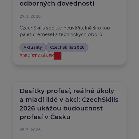
odborných dovedností
27. 3. 2026
CzechSkills spojuje neuvěřitelně širokou
paletu řemesel a technických oborů.
Aktuality
CzechSkills 2026
PŘEČÍST ČLÁNEK
Desítky profesí, reálné úkoly
a mladí lidé v akci: CzechSkills
2026 ukážou budoucnost
profesí v Česku
25. 3. 2026