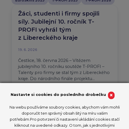
EuroSkills 2025
T-PROFI 2025
T-PROFI 2026
Žáci, studenti i firmy spojili
síly. Jubilejní 10. ročník T-
PROFI vyhrál tým
z Libereckého kraje
19. 6. 2026
Čestlice, 18. června 2026 – Vítězem
jubilejního 10. ročníku soutěže T-PROFI –
Talenty pro firmy se stal tým z Libereckého
kraje. Do národního finále projektu…
Aktuality
T-PROFI 2026
×
Nastavte si cookies do posledního drobečku
PŘEČÍST ČLÁNEK
Na webu používáme soubory cookies, abychom vám mohli
doporučit ten správný obsah šitý na míru vašim
potřebám.Pro potvrzení či nastavení ukládání cookies stačí
kliknout na uvedené odkazy. O tom, jak s jednotlivými