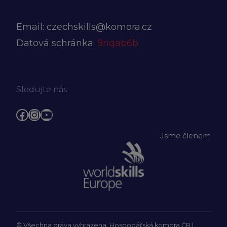
Email:
czechskills@komora.cz
Datová schránka:
9nqab6b
Sledujte nás
Facebook
Instagram
YouTube
Jsme členem
© Všechna práva vyhrazena, Hospodářská komora ČR |