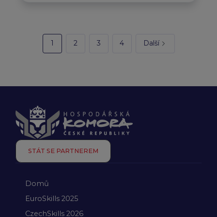
1
2
3
4
Další
STÁT SE PARTNEREM
Domů
EuroSkills 2025
CzechSkills 2026