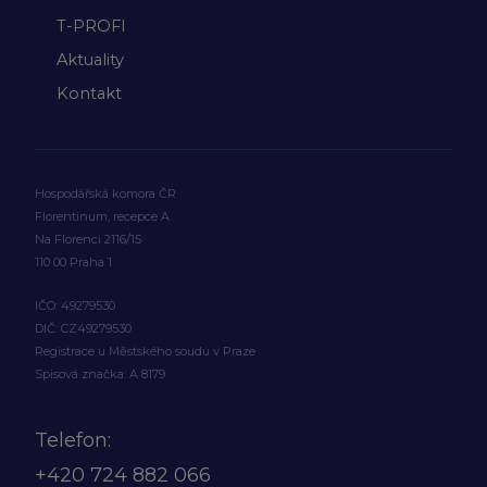
T-PROFI
Aktuality
Kontakt
Hospodářská komora ČR
Florentinum, recepce A
Na Florenci 2116/15
110 00 Praha 1
IČO: 49279530
DIČ: CZ49279530
Registrace u Městského soudu v Praze
Spisová značka: A 8179
Telefon:
+420
724 882 066