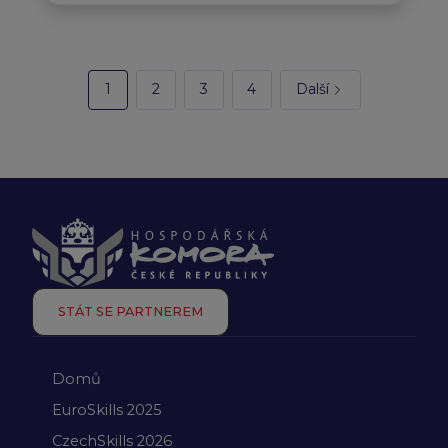
1
2
3
4
Další
STÁT SE PARTNEREM
Domů
EuroSkills 2025
CzechSkills 2026