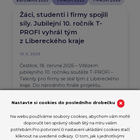
EuroSkills 2025
T-PROFI 2025
T-PROFI 2026
Žáci, studenti i firmy spojili
síly. Jubilejní 10. ročník T-
PROFI vyhrál tým
z Libereckého kraje
19. 6. 2026
Čestlice, 18. června 2026 – Vítězem
jubilejního 10. ročníku soutěže T-PROFI –
Talenty pro firmy se stal tým z Libereckého
kraje. Do národního finále projektu…
Aktuality
T-PROFI 2026
×
Nastavte si cookies do posledního drobečku
PŘEČÍST ČLÁNEK
Na webu používáme soubory cookies, abychom vám mohli
doporučit ten správný obsah šitý na míru vašim
potřebám.Pro potvrzení či nastavení ukládání cookies stačí
kliknout na uvedené odkazy. O tom, jak s jednotlivými