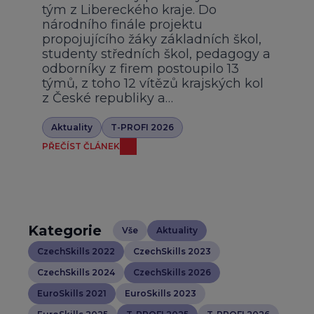
tým z Libereckého kraje. Do
národního finále projektu
propojujícího žáky základních škol,
studenty středních škol, pedagogy a
odborníky z firem postoupilo 13
týmů, z toho 12 vítězů krajských kol
z České republiky a…
Aktuality
T-PROFI 2026
PŘEČÍST ČLÁNEK
Kategorie
Vše
Aktuality
CzechSkills 2022
CzechSkills 2023
CzechSkills 2024
CzechSkills 2026
EuroSkills 2021
EuroSkills 2023