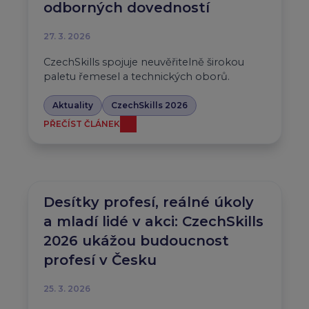
odborných dovedností
27. 3. 2026
CzechSkills spojuje neuvěřitelně širokou
paletu řemesel a technických oborů.
Aktuality
CzechSkills 2026
PŘEČÍST ČLÁNEK
Desítky profesí, reálné úkoly
a mladí lidé v akci: CzechSkills
2026 ukážou budoucnost
profesí v Česku
25. 3. 2026