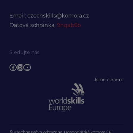
Email:
czechskills@komora.cz
Datová schránka:
9nqab6b
Sledujte nás
Facebook
Instagram
YouTube
Jsme členem
© Všechna práva vyhrazena, Hospodářská komora ČR |