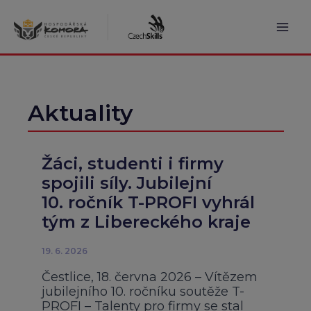
Přeskočit
na
obsah
Mai
Men
Aktuality
Žáci, studenti i firmy
spojili síly. Jubilejní
10. ročník T-PROFI vyhrál
tým z Libereckého kraje
19. 6. 2026
Čestlice, 18. června 2026 – Vítězem
jubilejního 10. ročníku soutěže T-
PROFI – Talenty pro firmy se stal