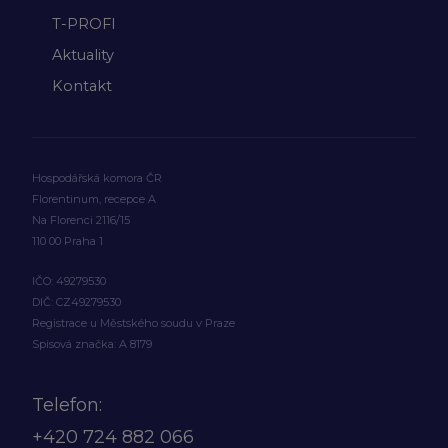
T-PROFI
Aktuality
Kontakt
Hospodářská komora ČR
Florentinum, recepce A
Na Florenci 2116/15
110 00 Praha 1
IČO: 49279530
DIČ: CZ49279530
Registrace u Městského soudu v Praze
Spisová značka: A 8179
Telefon:
+420
724 882 066