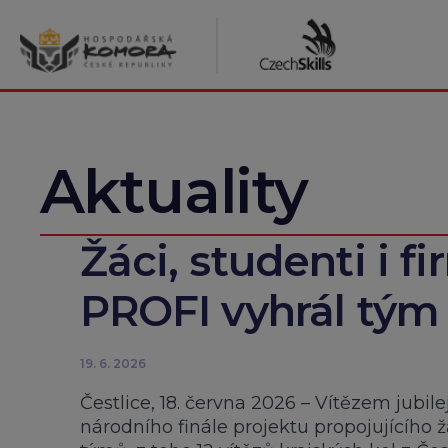
Přeskočit
na
obsah
Aktuality
Žáci, studenti i fir
PROFI vyhrál tým 
19. 6. 2026
Čestlice, 18. června 2026 – Vítězem jubil
národního finále projektu propojujícího 