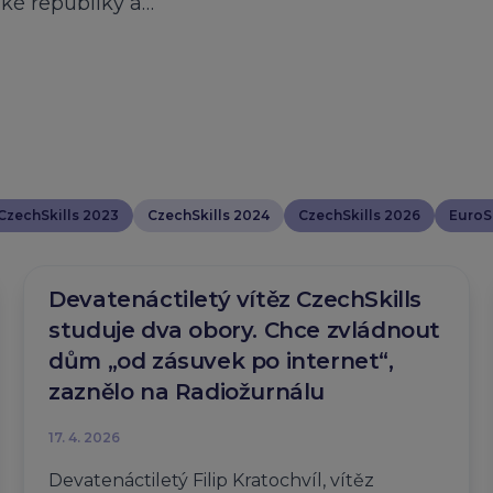
ské republiky a…
CzechSkills 2023
CzechSkills 2024
CzechSkills 2026
EuroSk
Devatenáctiletý vítěz CzechSkills
studuje dva obory. Chce zvládnout
dům „od zásuvek po internet“,
zaznělo na Radiožurnálu
17. 4. 2026
Devatenáctiletý Filip Kratochvíl, vítěz