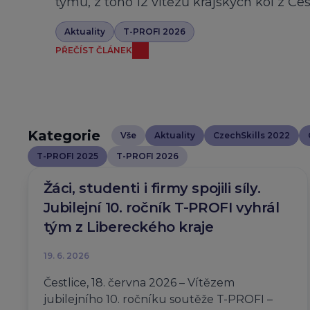
týmů, z toho 12 vítězů krajských kol z Če
Aktuality
T-PROFI 2026
PŘEČÍST ČLÁNEK
Kategorie
Vše
Aktuality
CzechSkills 2022
T-PROFI 2025
T-PROFI 2026
Žáci, studenti i firmy spojili síly.
Jubilejní 10. ročník T-PROFI vyhrál
tým z Libereckého kraje
19. 6. 2026
Čestlice, 18. června 2026 – Vítězem
jubilejního 10. ročníku soutěže T-PROFI –