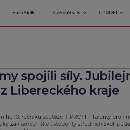
EuroSkills
CzechSkills
T-PROFI
my spojili síly. Jubilej
z Libereckého kraje
ejního 10. ročníku soutěže T-PROFI – Talenty pro fi
žáky základních škol, studenty středních škol, ped