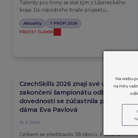
Talenty pro firmy se stal tým z Libereckého
kraje. Do národního finále projektu…
Aktuality
T-PROFI 2026
PŘEČÍST ČLÁNEK
Na webu po
CzechSkills 2026 znají své vítěze,
na míru vaši
zakončení šampionátu odborných
odk
dovedností se zúčastnila první
dáma Eva Pavlová
n
31. 3. 2026
Celkem se představilo 38 oborů, z toho 12