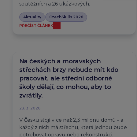
soutěžních a 26 ukázkových.
Aktuality
CzechSkills 2026
PŘEČÍST ČLÁNEK
Na českých a moravských
střechách brzy nebude mít kdo
pracovat, ale střední odborné
školy dělají, co mohou, aby to
zvrátily.
23. 3. 2026
V Česku stojí více než 2,3 milionu domů – a
každý z nich má střechu, která jednou bude
potřebovat opravu nebo rekonstrukci.