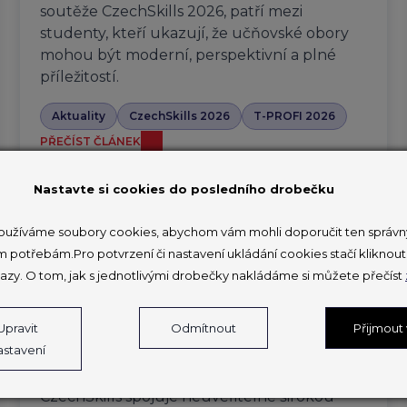
soutěže CzechSkills 2026, patří mezi
studenty, kteří ukazují, že učňovské obory
mohou být moderní, perspektivní a plné
příležitostí.
Aktuality
CzechSkills 2026
T-PROFI 2026
PŘEČÍST ČLÁNEK
Nastavte si cookies do posledního drobečku
užíváme soubory cookies, abychom vám mohli doporučit ten správný
V Brně soutěží 150 mladých
m potřebám.Pro potvrzení či nastavení ukládání cookies stačí klikno
profesionálů na druhém národním
azy. O tom, jak s jednotlivými drobečky nakládáme si můžete přečíst
šampionátu odborných
dovedností
Upravit
Odmítnout
Přijmout
astavení
27. 3. 2026
CzechSkills spojuje neuvěřitelně širokou