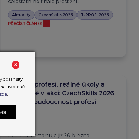
celostátního finále prestižní…
Aktuality
CzechSkills 2026
T-PROFI 2026
PŘEČÍST ČLÁNEK
×
 obsah šitý
Desítky profesí, reálné úkoly a
ut na uvedené
mladí lidé v akci: CzechSkills 2026
zde
.
ukážou budoucnost profesí
v Česku
 vše
25. 3. 2026
CzechSkills startuje již 26. března.