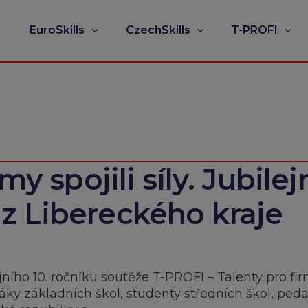
EuroSkills
CzechSkills
T-PROFI
my spojili síly. Jubilej
z Libereckého kraje
ejního 10. ročníku soutěže T-PROFI – Talenty pro fi
žáky základních škol, studenty středních škol, ped