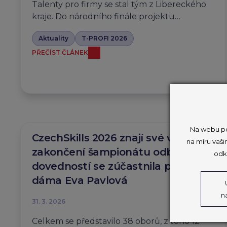
Talenty pro firmy se stal tým z Libereckého
kraje. Do národního finále projektu…
Aktuality
T-PROFI 2026
PŘEČÍST ČLÁNEK
Na webu po
CzechSkills 2026 znají své vítěze,
na míru vaši
zakončení šampionátu odborných
odk
dovedností se zúčastnila první
dáma Eva Pavlová
n
31. 3. 2026
Celkem se představilo 38 oborů, z toho 12