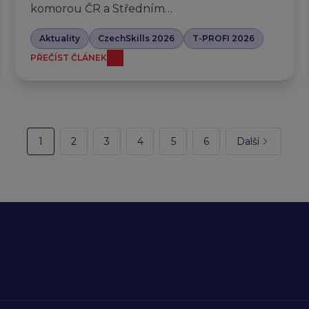
komorou ČR a Středním…
Aktuality
CzechSkills 2026
T-PROFI 2026
PŘEČÍST ČLÁNEK
1
2
3
4
5
6
Další