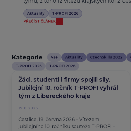
týmů, z toho 12 vítězů krajských kol z Če
Aktuality
T-PROFI 2026
PŘEČÍST ČLÁNEK
Kategorie
Vše
Aktuality
CzechSkills 2022
T-PROFI 2025
T-PROFI 2026
Žáci, studenti i firmy spojili síly.
Jubilejní 10. ročník T-PROFI vyhrál
tým z Libereckého kraje
19. 6. 2026
Čestlice, 18. června 2026 – Vítězem
jubilejního 10. ročníku soutěže T-PROFI –