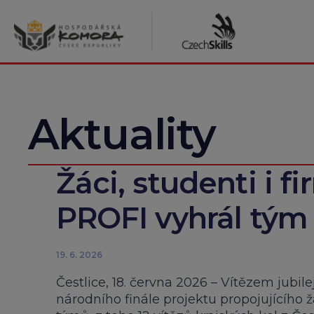
Přeskočit
na
obsah
Aktuality
Žáci, studenti i fir
PROFI vyhrál tým 
19. 6. 2026
Čestlice, 18. června 2026 – Vítězem jubil
národního finále projektu propojujícího 