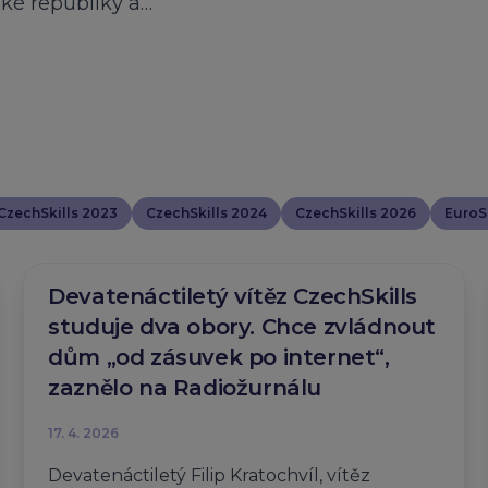
ské republiky a…
CzechSkills 2023
CzechSkills 2024
CzechSkills 2026
EuroSk
Devatenáctiletý vítěz CzechSkills
studuje dva obory. Chce zvládnout
dům „od zásuvek po internet“,
zaznělo na Radiožurnálu
17. 4. 2026
Devatenáctiletý Filip Kratochvíl, vítěz