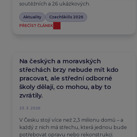
soutěžních a 26 ukázkových.
Aktuality
CzechSkills 2026
PŘEČÍST ČLÁNEK
Na českých a moravských
střechách brzy nebude mít kdo
pracovat, ale střední odborné
školy dělají, co mohou, aby to
zvrátily.
23. 3. 2026
V Česku stojí více než 2,3 milionu domů – a
každý z nich má střechu, která jednou bude
potřebovat opravu nebo rekonstrukci.