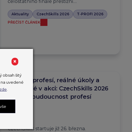
celostátního finále prestižní…
Aktuality
CzechSkills 2026
T-PROFI 2026
PŘEČÍST ČLÁNEK
×
 obsah šitý
Desítky profesí, reálné úkoly a
ut na uvedené
mladí lidé v akci: CzechSkills 2026
zde
.
ukážou budoucnost profesí
v Česku
 vše
25. 3. 2026
CzechSkills startuje již 26. března.