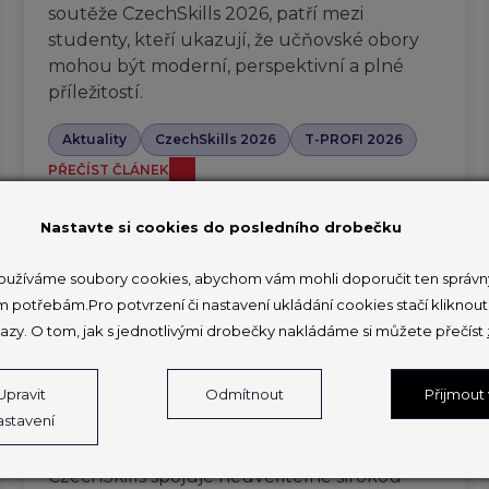
soutěže CzechSkills 2026, patří mezi
studenty, kteří ukazují, že učňovské obory
mohou být moderní, perspektivní a plné
příležitostí.
Aktuality
CzechSkills 2026
T-PROFI 2026
PŘEČÍST ČLÁNEK
Nastavte si cookies do posledního drobečku
užíváme soubory cookies, abychom vám mohli doporučit ten správný
V Brně soutěží 150 mladých
m potřebám.Pro potvrzení či nastavení ukládání cookies stačí klikno
profesionálů na druhém národním
azy. O tom, jak s jednotlivými drobečky nakládáme si můžete přečíst
šampionátu odborných
dovedností
Upravit
Odmítnout
Přijmout
astavení
27. 3. 2026
CzechSkills spojuje neuvěřitelně širokou