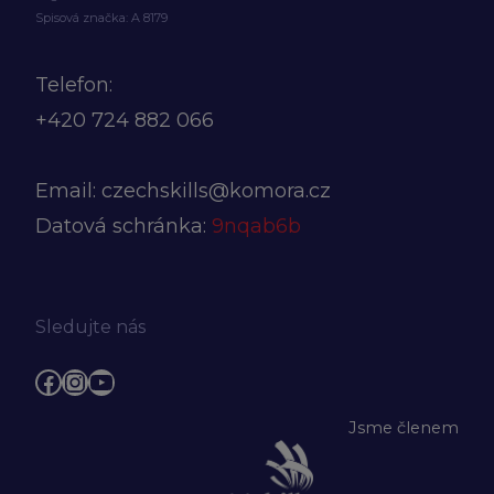
Spisová značka: A 8179
Telefon:
+420
724 882 066
Email:
czechskills@komora.cz
Datová schránka:
9nqab6b
Sledujte nás
Facebook
Instagram
YouTube
Jsme členem