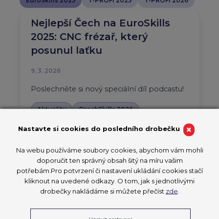
EuroSkills 2025
T-PROFI 2025
T-PROFI 2026
Nejlepší Čech na EuroSkills
2025: CNC frézař, který
posunul laťku
9. 3. 2026
Poslechněte si nový speciální díl podcastu!
Aktuality
CzechSkills 2026
EuroSkills 2025
×
Nastavte si cookies do posledního drobečku
PŘEČÍST ČLÁNEK
Na webu používáme soubory cookies, abychom vám mohli
doporučit ten správný obsah šitý na míru vašim
potřebám.Pro potvrzení či nastavení ukládání cookies stačí
kliknout na uvedené odkazy. O tom, jak s jednotlivými
CzechSkills: Čeští a
drobečky nakládáme si můžete přečíst
zde
.
francouzští podnikatelé
Upravit nastavení