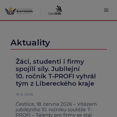
Přeskočit
na
obsah
Mai
Men
Aktuality
Žáci, studenti i firmy
spojili síly. Jubilejní
10. ročník T-PROFI vyhrál
tým z Libereckého kraje
19. 6. 2026
Čestlice, 18. června 2026 – Vítězem
jubilejního 10. ročníku soutěže T-
PROFI – Talenty pro firmy se stal