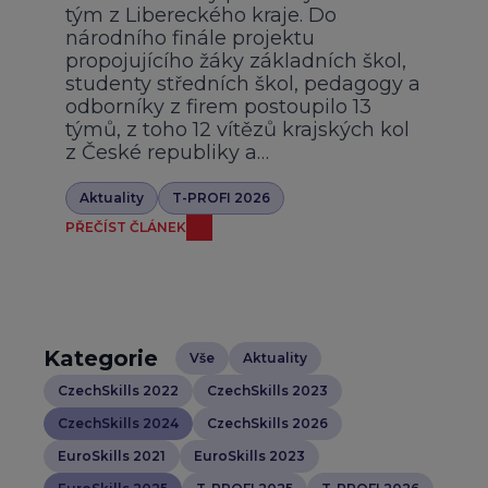
tým z Libereckého kraje. Do
národního finále projektu
propojujícího žáky základních škol,
studenty středních škol, pedagogy a
odborníky z firem postoupilo 13
týmů, z toho 12 vítězů krajských kol
z České republiky a…
Aktuality
T-PROFI 2026
PŘEČÍST ČLÁNEK
Kategorie
Vše
Aktuality
CzechSkills 2022
CzechSkills 2023
CzechSkills 2024
CzechSkills 2026
EuroSkills 2021
EuroSkills 2023