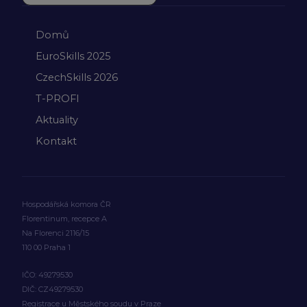
Domů
EuroSkills 2025
CzechSkills 2026
T-PROFI
Aktuality
Kontakt
Hospodářská komora ČR
Florentinum, recepce A
Na Florenci 2116/15
110 00 Praha 1
IČO: 49279530
DIČ: CZ49279530
Registrace u Městského soudu v Praze