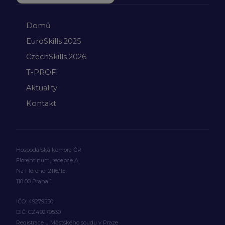
Domů
EuroSkills 2025
CzechSkills 2026
T-PROFI
Aktuality
Kontakt
Hospodářská komora ČR
Florentinum, recepce A
Na Florenci 2116/15
110 00 Praha 1
IČO: 49279530
DIČ: CZ49279530
Registrace u Městského soudu v Praze