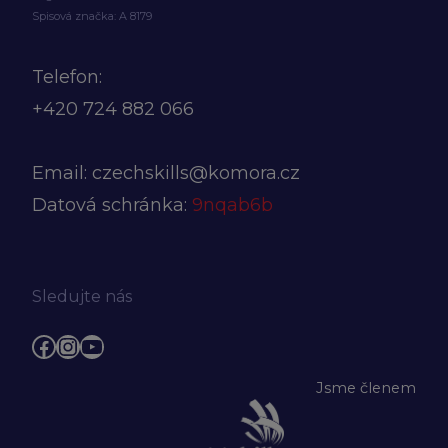
Spisová značka: A 8179
Telefon:
+420
724 882 066
Email:
czechskills@komora.cz
Datová schránka:
9nqab6b
Sledujte nás
Facebook
Instagram
YouTube
Jsme členem