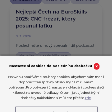
EuroSkills 2025
T-PROFI 2025
T-PROFI 2026
Nejlepší Čech na EuroSkills
2025: CNC frézař, který
posunul laťku
9. 3. 2026
Poslechněte si nový speciální díl podcastu!
Aktuality
CzechSkills 2026
EuroSkills 2025
×
Nastavte si cookies do posledního drobečku
PŘEČÍST ČLÁNEK
Na webu používáme soubory cookies, abychom vám mohli
doporučit ten správný obsah šitý na míru vašim
potřebám.Pro potvrzení či nastavení ukládání cookies stačí
kliknout na uvedené odkazy. O tom, jak s jednotlivými
CzechSkills: Čeští a
drobečky nakládáme si můžete přečíst
zde
.
francouzští podnikatelé
Upravit nastavení