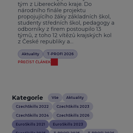
tým z Libereckého kraje. Do
národního finále projektu
propojujícího žáky základních škol,
studenty středních škol, pedagogy a
odborníky z firem postoupilo 13
týmů, z toho 12 vítězů krajských kol
z České republiky a…
Aktuality
T-PROFI 2026
PŘEČÍST ČLÁNEK
Kategorie
Vše
Aktuality
CzechSkills 2022
CzechSkills 2023
CzechSkills 2024
CzechSkills 2026
EuroSkills 2021
EuroSkills 2023