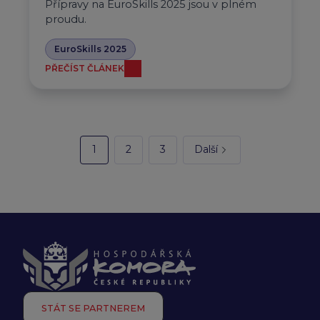
Přípravy na EuroSkills 2025 jsou v plném
proudu.
EuroSkills 2025
PŘEČÍST ČLÁNEK
1
2
3
Další
STÁT SE PARTNEREM