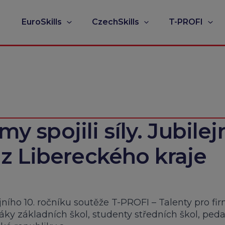
EuroSkills
CzechSkills
T-PROFI
my spojili síly. Jubilej
z Libereckého kraje
ejního 10. ročníku soutěže T-PROFI – Talenty pro fi
žáky základních škol, studenty středních škol, ped