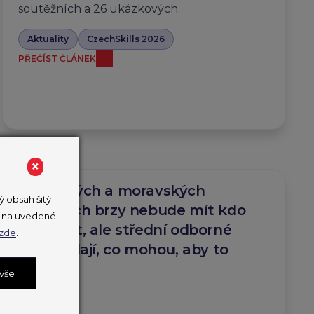
soutěžních a 26 ukázkových.
Aktuality
CzechSkills 2026
PŘEČÍST ČLÁNEK
×
Na českých a moravských
 obsah šitý
střechách brzy nebude mít kdo
ut na uvedené
pracovat, ale střední odborné
zde
.
školy dělají, co mohou, aby to
zvrátily.
 vše
23. 3. 2026