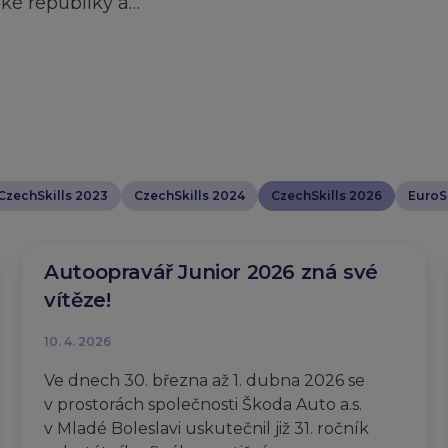
ské republiky a…
CzechSkills 2023
CzechSkills 2024
CzechSkills 2026
EuroSk
Autoopravář Junior 2026 zná své
vítěze!
10. 4. 2026
Ve dnech 30. března až 1. dubna 2026 se
v prostorách společnosti Škoda Auto a.s.
v Mladé Boleslavi uskutečnil již 31. ročník