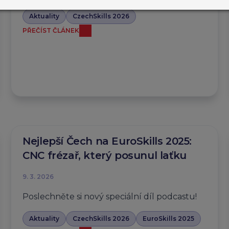
Aktuality
CzechSkills 2026
PŘEČÍST ČLÁNEK
Nejlepší Čech na EuroSkills 2025:
CNC frézař, který posunul laťku
9. 3. 2026
Poslechněte si nový speciální díl podcastu!
Aktuality
CzechSkills 2026
EuroSkills 2025