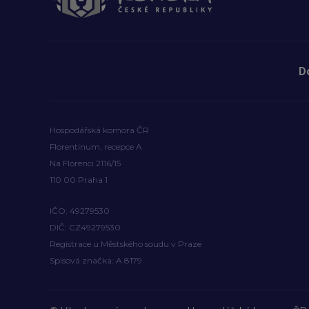
D
Hospodářská komora ČR
Florentinum, recepce A
Na Florenci 2116/15
110 00 Praha 1
IČO: 49279530
DIČ: CZ49279530
Registrace u Městského soudu v Praze
Spisová značka: A 8179