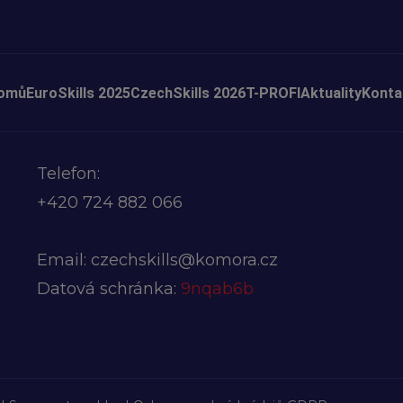
omů
EuroSkills 2025
CzechSkills 2026
T-PROFI
Aktuality
Konta
Telefon:
+420
724 882 066
Email:
czechskills@komora.cz
Datová schránka:
9nqab6b