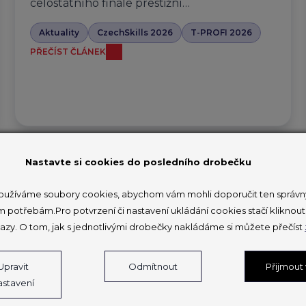
celostátního finále prestižní…
Aktuality
CzechSkills 2026
T-PROFI 2026
PŘEČÍST ČLÁNEK
Nastavte si cookies do posledního drobečku
Desítky profesí, reálné úkoly a
užíváme soubory cookies, abychom vám mohli doporučit ten správný
mladí lidé v akci: CzechSkills 2026
m potřebám.Pro potvrzení či nastavení ukládání cookies stačí klikno
ukážou budoucnost profesí
azy. O tom, jak s jednotlivými drobečky nakládáme si můžete přečíst
v Česku
Upravit
Odmítnout
Přijmout
25. 3. 2026
astavení
CzechSkills startuje již 26. března.