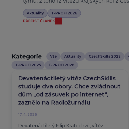
týmů, z toho 12 vítězů krajských kol z Če
Aktuality
T-PROFI 2026
PŘEČÍST ČLÁNEK
Kategorie
Vše
Aktuality
CzechSkills 2022
T-PROFI 2025
T-PROFI 2026
Devatenáctiletý vítěz CzechSkills
studuje dva obory. Chce zvládnout
dům „od zásuvek po internet“,
zaznělo na Radiožurnálu
17. 4. 2026
Devatenáctiletý Filip Kratochvíl, vítěz