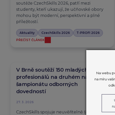
soutěže CzechSkills 2026, patří mezi
studenty, kteří ukazují, že učňovské obory
mohou být moderní, perspektivní a plné
příležitostí.
Aktuality
CzechSkills 2026
T-PROFI 2026
PŘEČÍST ČLÁNEK
V Brně soutěží 150 mladých
Na webu po
profesionálů na druhém národním
na míru vaši
šampionátu odborných
odk
dovedností
27. 3. 2026
n
CzechSkills spojuje neuvěřitelně širokou