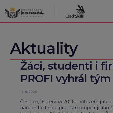
Přeskočit
na
obsah
Aktuality
Žáci, studenti i fir
PROFI vyhrál tým 
19. 6. 2026
Čestlice, 18. června 2026 – Vítězem jubil
národního finále projektu propojujícího 