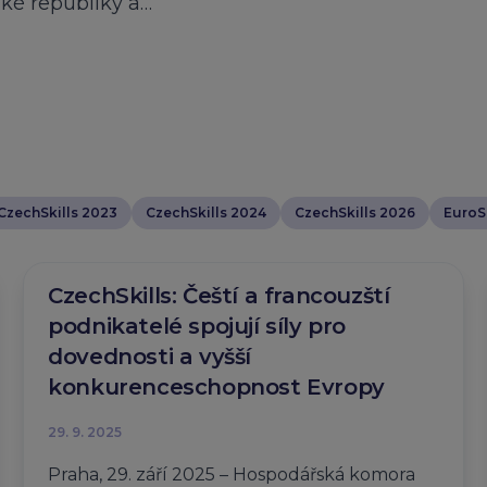
ské republiky a…
CzechSkills 2023
CzechSkills 2024
CzechSkills 2026
EuroSk
CzechSkills: Čeští a francouzští
podnikatelé spojují síly pro
dovednosti a vyšší
konkurenceschopnost Evropy
29. 9. 2025
Praha, 29. září 2025 – Hospodářská komora