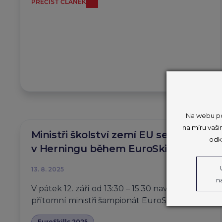
PŘEČÍST ČLÁNEK
Na webu po
na míru vaši
Ministři školství zemí EU se sejdou
odk
v Herningu během EuroSkills 2025
13. 8. 2025
n
V pátek 12. září od 13:30 – 15:30 navštíví
přítomní ministři šampionát EuroSkills 2025.
EuroSkills 2025