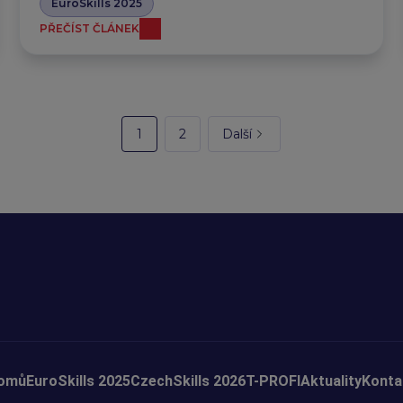
EuroSkills 2025
PŘEČÍST ČLÁNEK
1
2
Další
omů
EuroSkills 2025
CzechSkills 2026
T-PROFI
Aktuality
Konta