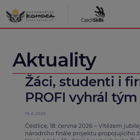
Přeskočit
na
obsah
Aktuality
Žáci, studenti i fir
PROFI vyhrál tým 
19. 6. 2026
Čestlice, 18. června 2026 – Vítězem jubil
národního finále projektu propojujícího 