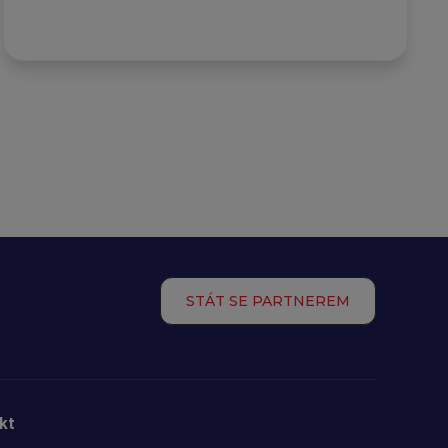
STÁT SE PARTNEREM
kt