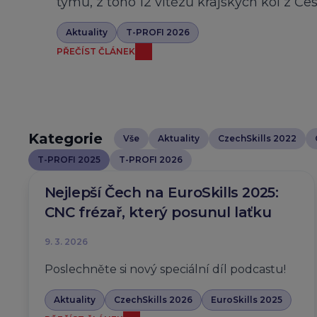
týmů, z toho 12 vítězů krajských kol z Če
Aktuality
T-PROFI 2026
PŘEČÍST ČLÁNEK
Kategorie
Vše
Aktuality
CzechSkills 2022
T-PROFI 2025
T-PROFI 2026
Nejlepší Čech na EuroSkills 2025:
CNC frézař, který posunul laťku
9. 3. 2026
Poslechněte si nový speciální díl podcastu!
Aktuality
CzechSkills 2026
EuroSkills 2025