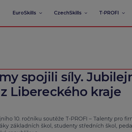
EuroSkills
CzechSkills
T-PROFI
my spojili síly. Jubilej
z Libereckého kraje
ejního 10. ročníku soutěže T-PROFI – Talenty pro fi
žáky základních škol, studenty středních škol, ped