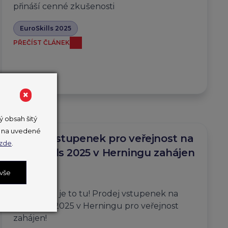
přináší cenné zkušenosti
EuroSkills 2025
PŘEČÍST ČLÁNEK
×
 obsah šitý
ut na uvedené
Prodej vstupenek pro veřejnost na
zde
.
EuroSkills 2025 v Herningu zahájen
 vše
10. 6. 2025
FANOUŠCI je to tu! Prodej vstupenek na
EuroSkills2025 v Herningu pro veřejnost
zahájen!