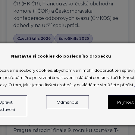
ČR (HK ČR), Francouzsko-česká obchodní
komora (FČOK) a Českomoravská
konfederace odborových svazů (ČMKOS) se
dohodly na užší spolupráci…
CzechSkills 2026
EuroSkills 2025
PŘEČÍST ČLÁNEK
Nastavte si cookies do posledního drobečku
užíváme soubory cookies, abychom vám mohli doporučit ten správný
m potřebám.Pro potvrzení či nastavení ukládání cookies stačí klikno
Od Merkuru k inovacím: T-PROFI
azy. O tom, jak s jednotlivými drobečky nakládáme si můžete přečíst
otevírá dveře budoucím
technickým talentům
Upravit
Odmítnout
Přijmout
astavení
18. 6. 2025
V úterý 17. června hostil Aquapalace Hotel
Prague národní finále 9. ročníku soutěže T-