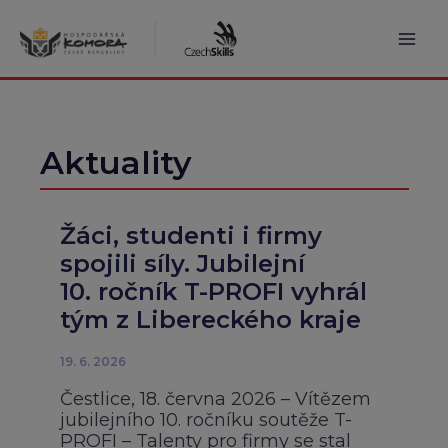
Přeskočit
na
obsah
Mai
Men
Aktuality
Žáci, studenti i firmy
spojili síly. Jubilejní
10. ročník T-PROFI vyhrál
tým z Libereckého kraje
19. 6. 2026
Čestlice, 18. června 2026 – Vítězem
jubilejního 10. ročníku soutěže T-
PROFI – Talenty pro firmy se stal