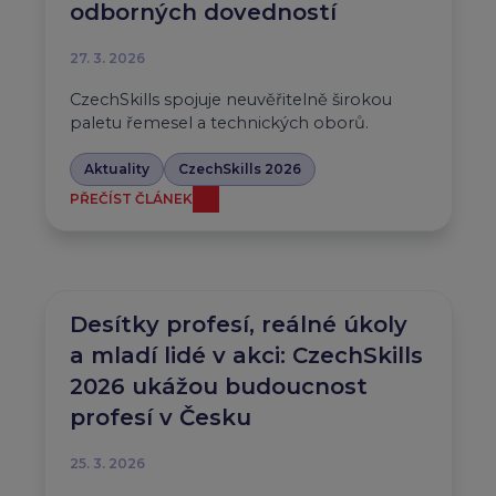
odborných dovedností
27. 3. 2026
CzechSkills spojuje neuvěřitelně širokou
paletu řemesel a technických oborů.
Aktuality
CzechSkills 2026
PŘEČÍST ČLÁNEK
Desítky profesí, reálné úkoly
a mladí lidé v akci: CzechSkills
2026 ukážou budoucnost
profesí v Česku
25. 3. 2026