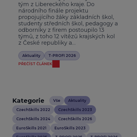
tým z Libereckého kraje. Do
národního finále projektu
propojujícího žáky základních škol,
studenty středních škol, pedagogy a
odborníky z firem postoupilo 13
týmů, z toho 12 vítězů krajských kol
z České republiky a…
Aktuality
T-PROFI 2026
PŘEČÍST ČLÁNEK
Kategorie
Vše
Aktuality
CzechSkills 2022
CzechSkills 2023
CzechSkills 2024
CzechSkills 2026
EuroSkills 2021
EuroSkills 2023