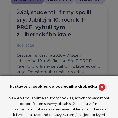
EuroSkills 2025
T-PROFI 2025
T-PROFI 2026
Žáci, studenti i firmy spojili
síly. Jubilejní 10. ročník T-
PROFI vyhrál tým
z Libereckého kraje
19. 6. 2026
Čestlice, 18. června 2026 – Vítězem
jubilejního 10. ročníku soutěže T-PROFI –
Talenty pro firmy se stal tým z Libereckého
kraje. Do národního finále projektu…
Aktuality
T-PROFI 2026
×
Nastavte si cookies do posledního drobečku
PŘEČÍST ČLÁNEK
Na webu používáme soubory cookies, abychom vám mohli
doporučit ten správný obsah šitý na míru vašim
potřebám.Pro potvrzení či nastavení ukládání cookies stačí
kliknout na uvedené odkazy. O tom, jak s jednotlivými