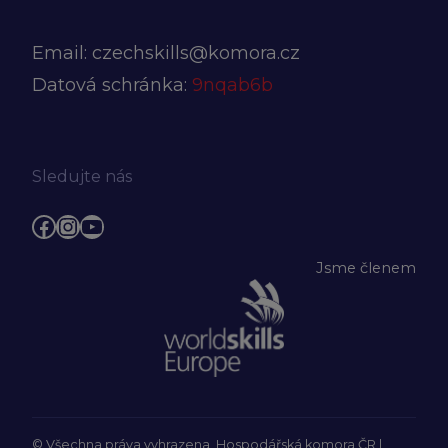
Email:
czechskills@komora.cz
Datová schránka:
9nqab6b
Sledujte nás
Facebook
Instagram
YouTube
Jsme členem
© Všechna práva vyhrazena, Hospodářská komora ČR |