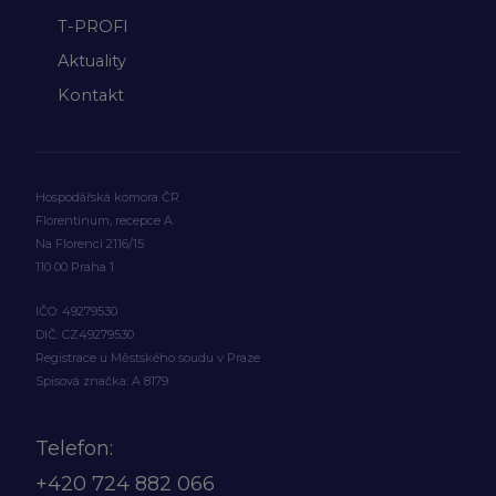
T-PROFI
Aktuality
Kontakt
Hospodářská komora ČR
Florentinum, recepce A
Na Florenci 2116/15
110 00 Praha 1
IČO: 49279530
DIČ: CZ49279530
Registrace u Městského soudu v Praze
Spisová značka: A 8179
Telefon:
+420
724 882 066