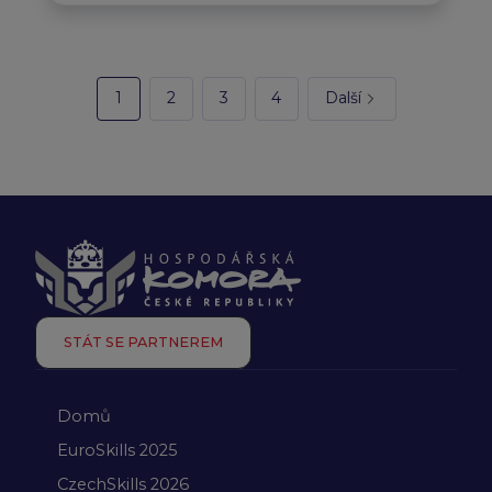
1
2
3
4
Další
STÁT SE PARTNEREM
Domů
EuroSkills 2025
CzechSkills 2026