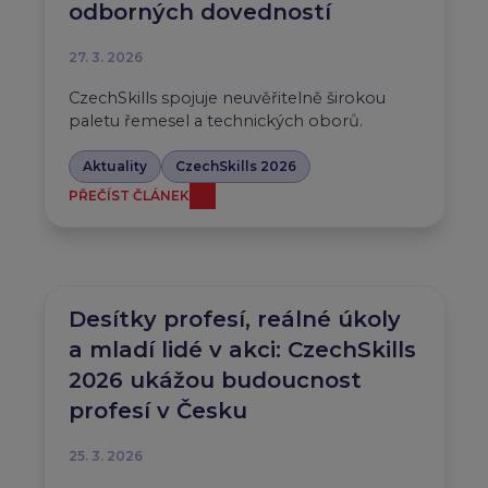
odborných dovedností
27. 3. 2026
CzechSkills spojuje neuvěřitelně širokou
paletu řemesel a technických oborů.
Aktuality
CzechSkills 2026
PŘEČÍST ČLÁNEK
Desítky profesí, reálné úkoly
a mladí lidé v akci: CzechSkills
2026 ukážou budoucnost
profesí v Česku
25. 3. 2026