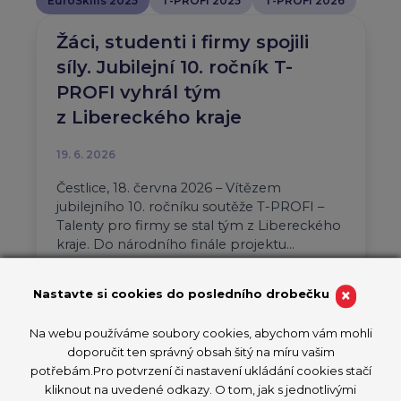
EuroSkills 2025
T-PROFI 2025
T-PROFI 2026
Žáci, studenti i firmy spojili
síly. Jubilejní 10. ročník T-
PROFI vyhrál tým
z Libereckého kraje
19. 6. 2026
Čestlice, 18. června 2026 – Vítězem
jubilejního 10. ročníku soutěže T-PROFI –
Talenty pro firmy se stal tým z Libereckého
kraje. Do národního finále projektu…
Aktuality
T-PROFI 2026
×
Nastavte si cookies do posledního drobečku
PŘEČÍST ČLÁNEK
Na webu používáme soubory cookies, abychom vám mohli
doporučit ten správný obsah šitý na míru vašim
potřebám.Pro potvrzení či nastavení ukládání cookies stačí
kliknout na uvedené odkazy. O tom, jak s jednotlivými