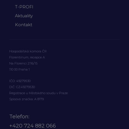
T-PROFI
Aktuality
Kontakt
Hospodářská komora ČR
Florentinum, recepce A
Na Florenci 2116/15
110 00 Praha 1
IČO: 49279530
DIČ: CZ49279530
Registrace u Městského soudu v Praze
Spisová značka: A 8179
Telefon:
+420
724 882 066