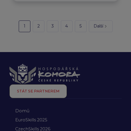
1
2
3
4
5
Další
STÁT SE PARTNEREM
Domů
EuroSkills 2025
CzechSkills 2026