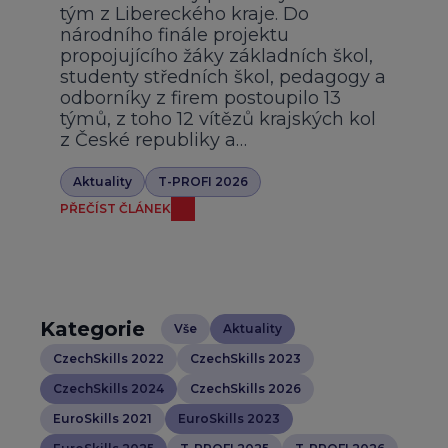
tým z Libereckého kraje. Do
národního finále projektu
propojujícího žáky základních škol,
studenty středních škol, pedagogy a
odborníky z firem postoupilo 13
týmů, z toho 12 vítězů krajských kol
z České republiky a…
Aktuality
T-PROFI 2026
PŘEČÍST ČLÁNEK
Kategorie
Vše
Aktuality
CzechSkills 2022
CzechSkills 2023
CzechSkills 2024
CzechSkills 2026
EuroSkills 2021
EuroSkills 2023