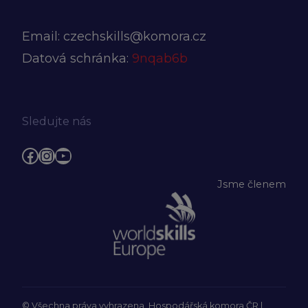
Email:
czechskills@komora.cz
Datová schránka:
9nqab6b
Sledujte nás
Facebook
Instagram
YouTube
Jsme členem
© Všechna práva vyhrazena, Hospodářská komora ČR |