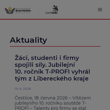
Přeskočit
na
obsah
Mai
Men
Aktuality
Žáci, studenti i firmy
spojili síly. Jubilejní
10. ročník T-PROFI vyhrál
tým z Libereckého kraje
19. 6. 2026
Čestlice, 18. června 2026 – Vítězem
jubilejního 10. ročníku soutěže T-
PROFI – Talenty pro firmy se stal