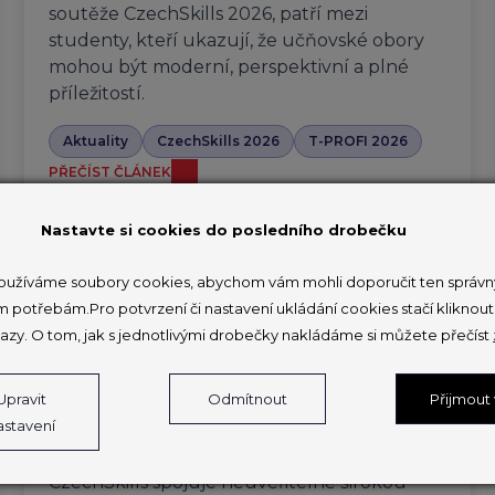
soutěže CzechSkills 2026, patří mezi
studenty, kteří ukazují, že učňovské obory
mohou být moderní, perspektivní a plné
příležitostí.
Aktuality
CzechSkills 2026
T-PROFI 2026
PŘEČÍST ČLÁNEK
Nastavte si cookies do posledního drobečku
užíváme soubory cookies, abychom vám mohli doporučit ten správný
V Brně soutěží 150 mladých
m potřebám.Pro potvrzení či nastavení ukládání cookies stačí klikno
profesionálů na druhém národním
azy. O tom, jak s jednotlivými drobečky nakládáme si můžete přečíst
šampionátu odborných
dovedností
Upravit
Odmítnout
Přijmout
astavení
27. 3. 2026
CzechSkills spojuje neuvěřitelně širokou