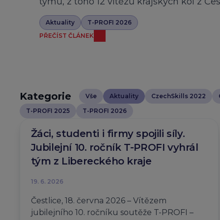
týmů, z toho 12 vítězů krajských kol z Če
Aktuality
T-PROFI 2026
PŘEČÍST ČLÁNEK
Kategorie
Vše
Aktuality
CzechSkills 2022
T-PROFI 2025
T-PROFI 2026
Žáci, studenti i firmy spojili síly.
Jubilejní 10. ročník T-PROFI vyhrál
tým z Libereckého kraje
19. 6. 2026
Čestlice, 18. června 2026 – Vítězem
jubilejního 10. ročníku soutěže T-PROFI –