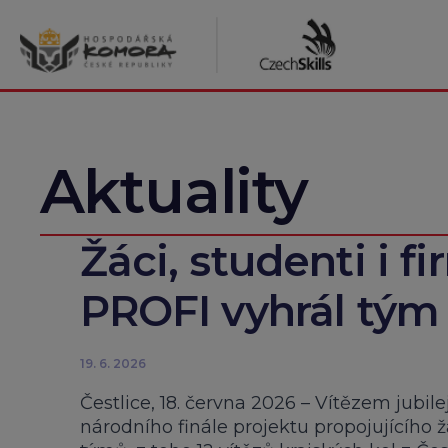
Přeskočit
na
obsah
Aktuality
Žáci, studenti i fir
PROFI vyhrál tým 
19. 6. 2026
Čestlice, 18. června 2026 – Vítězem jubil
národního finále projektu propojujícího 