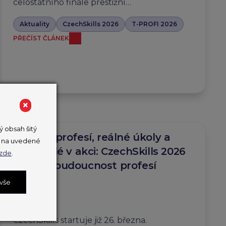
celostátního finále prestižní…
Aktuality
CzechSkills 2026
T-PROFI 2026
PŘEČÍST ČLÁNEK
×
 obsah šitý
Desítky profesí, reálné úkoly a
ut na uvedené
mladí lidé v akci: CzechSkills 2026
zde
.
ukážou budoucnost profesí
v Česku
 vše
25. 3. 2026
CzechSkills startuje již 26. března.