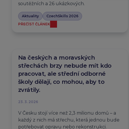
soutěžních a 26 ukázkových.
Aktuality
CzechSkills 2026
PŘEČÍST ČLÁNEK
Na českých a moravských
střechách brzy nebude mít kdo
pracovat, ale střední odborné
školy dělají, co mohou, aby to
zvrátily.
23. 3. 2026
V Česku stojí více než 2,3 milionu domů – a
každý z nich má střechu, která jednou bude
potřebovat opravu nebo rekonstrukci.