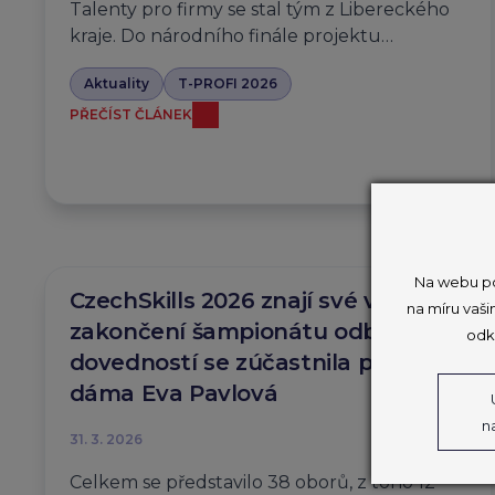
Talenty pro firmy se stal tým z Libereckého
kraje. Do národního finále projektu…
Aktuality
T-PROFI 2026
PŘEČÍST ČLÁNEK
Na webu po
CzechSkills 2026 znají své vítěze,
na míru vaši
zakončení šampionátu odborných
odk
dovedností se zúčastnila první
dáma Eva Pavlová
n
31. 3. 2026
Celkem se představilo 38 oborů, z toho 12