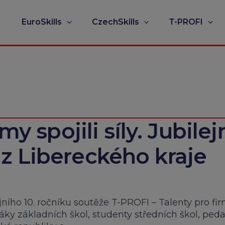
EuroSkills
CzechSkills
T-PROFI
my spojili síly. Jubilej
z Libereckého kraje
ejního 10. ročníku soutěže T-PROFI – Talenty pro fi
žáky základních škol, studenty středních škol, ped