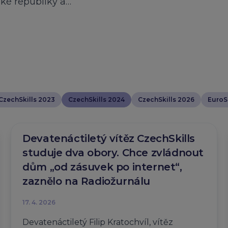
ské republiky a…
CzechSkills 2023
CzechSkills 2024
CzechSkills 2026
EuroSk
Devatenáctiletý vítěz CzechSkills
studuje dva obory. Chce zvládnout
dům „od zásuvek po internet“,
zaznělo na Radiožurnálu
17. 4. 2026
Devatenáctiletý Filip Kratochvíl, vítěz