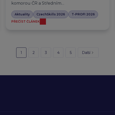
komorou ČR a Středním…
Aktuality
CzechSkills 2026
T-PROFI 2026
PŘEČÍST ČLÁNEK
1
2
3
4
5
Další