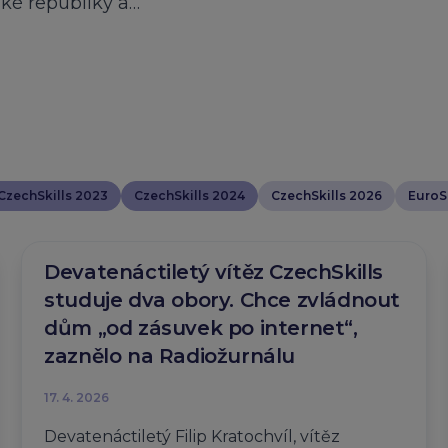
ské republiky a…
CzechSkills 2023
CzechSkills 2024
CzechSkills 2026
EuroSk
Devatenáctiletý vítěz CzechSkills
studuje dva obory. Chce zvládnout
dům „od zásuvek po internet“,
zaznělo na Radiožurnálu
17. 4. 2026
Devatenáctiletý Filip Kratochvíl, vítěz