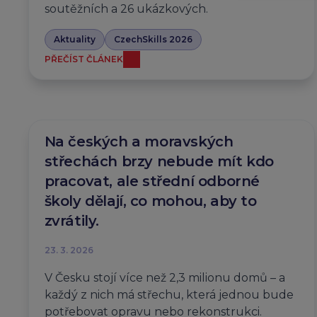
soutěžních a 26 ukázkových.
Aktuality
CzechSkills 2026
PŘEČÍST ČLÁNEK
Na českých a moravských
střechách brzy nebude mít kdo
pracovat, ale střední odborné
školy dělají, co mohou, aby to
zvrátily.
23. 3. 2026
V Česku stojí více než 2,3 milionu domů – a
každý z nich má střechu, která jednou bude
potřebovat opravu nebo rekonstrukci.