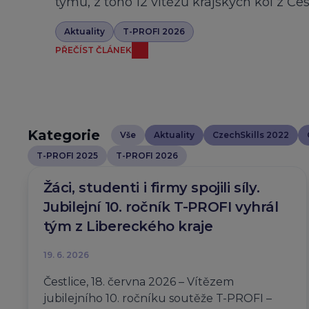
týmů, z toho 12 vítězů krajských kol z Če
Aktuality
T-PROFI 2026
PŘEČÍST ČLÁNEK
Kategorie
Vše
Aktuality
CzechSkills 2022
T-PROFI 2025
T-PROFI 2026
Žáci, studenti i firmy spojili síly.
Jubilejní 10. ročník T-PROFI vyhrál
tým z Libereckého kraje
19. 6. 2026
Čestlice, 18. června 2026 – Vítězem
jubilejního 10. ročníku soutěže T-PROFI –