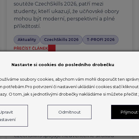
soutěže CzechSkills 2026, patří mezi
studenty, kteří ukazují, že učňovské obory
mohou být moderní, perspektivní a plné
příležitostí.
Aktuality
CzechSkills 2026
T-PROFI 2026
PŘEČÍST ČLÁNEK
Nastavte si cookies do posledního drobečku
užíváme soubory cookies, abychom vám mohli doporučit ten správný
V Brně soutěží 150 mladých
m potřebám.Pro potvrzení či nastavení ukládání cookies stačí klikno
profesionálů na druhém národním
azy. O tom, jak s jednotlivými drobečky nakládáme si můžete přečíst
šampionátu odborných
dovedností
Upravit
Odmítnout
Přijmout
astavení
27. 3. 2026
CzechSkills spojuje neuvěřitelně širokou