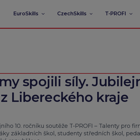
EuroSkills
CzechSkills
T-PROFI
my spojili síly. Jubilej
z Libereckého kraje
ejního 10. ročníku soutěže T-PROFI – Talenty pro fi
žáky základních škol, studenty středních škol, ped