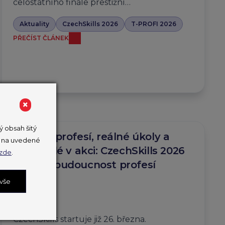
celostátního finále prestižní…
Aktuality
CzechSkills 2026
T-PROFI 2026
PŘEČÍST ČLÁNEK
×
 obsah šitý
Desítky profesí, reálné úkoly a
ut na uvedené
mladí lidé v akci: CzechSkills 2026
zde
.
ukážou budoucnost profesí
v Česku
 vše
25. 3. 2026
CzechSkills startuje již 26. března.