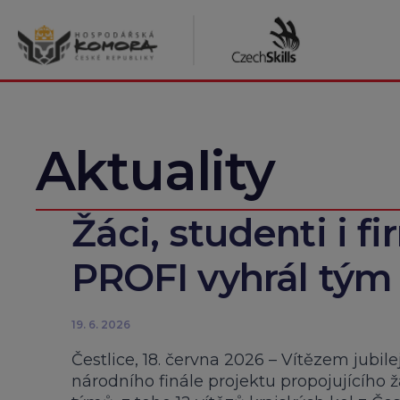
Přeskočit
na
obsah
Aktuality
Žáci, studenti i fir
PROFI vyhrál tým 
19. 6. 2026
Čestlice, 18. června 2026 – Vítězem jubil
národního finále projektu propojujícího 