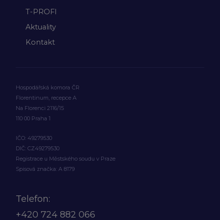
T-PROFI
Aktuality
Kontakt
Hospodářská komora ČR
Florentinum, recepce A
Na Florenci 2116/15
110 00 Praha 1
IČO: 49279530
DIČ: CZ49279530
Registrace u Městského soudu v Praze
Spisová značka: A 8179
Telefon:
+420
724 882 066