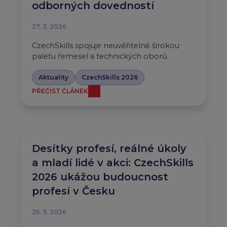
odborných dovedností
27. 3. 2026
CzechSkills spojuje neuvěřitelně širokou
paletu řemesel a technických oborů.
Aktuality
CzechSkills 2026
PŘEČÍST ČLÁNEK
Desítky profesí, reálné úkoly
a mladí lidé v akci: CzechSkills
2026 ukážou budoucnost
profesí v Česku
25. 3. 2026