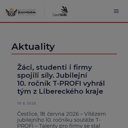
Přeskočit
na
obsah
Mai
Men
Aktuality
Žáci, studenti i firmy
spojili síly. Jubilejní
10. ročník T-PROFI vyhrál
tým z Libereckého kraje
19. 6. 2026
Čestlice, 18. června 2026 – Vítězem
jubilejního 10. ročníku soutěže T-
PROFI – Talenty pro firmy se stal