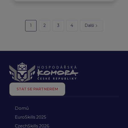
1
2
3
4
Další
STÁT SE PARTNEREM
Domů
EuroSkills 2025
CzechSkills 2026