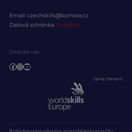
Email:
czechskills@komora.cz
Datová schránka:
9nqab6b
Sledujte nás
Facebook
Instagram
YouTube
Jsme členem
© Všechna práva vyhrazena, Hospodářská komora ČR |