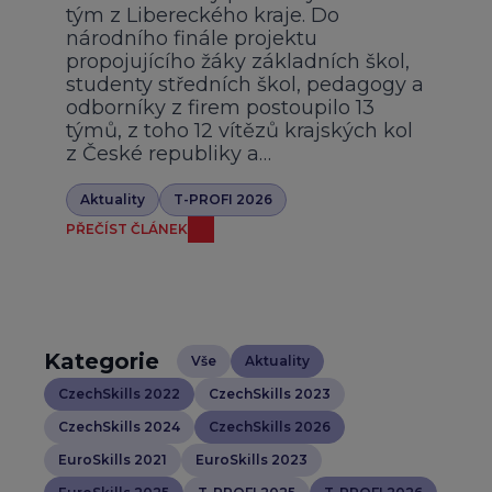
tým z Libereckého kraje. Do
národního finále projektu
propojujícího žáky základních škol,
studenty středních škol, pedagogy a
odborníky z firem postoupilo 13
týmů, z toho 12 vítězů krajských kol
z České republiky a…
Aktuality
T-PROFI 2026
PŘEČÍST ČLÁNEK
Kategorie
Vše
Aktuality
CzechSkills 2022
CzechSkills 2023
CzechSkills 2024
CzechSkills 2026
EuroSkills 2021
EuroSkills 2023