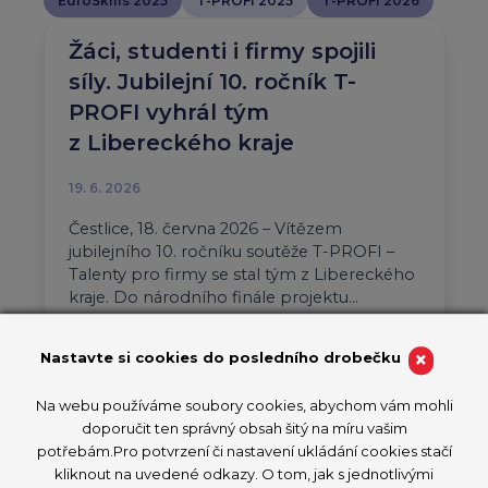
EuroSkills 2025
T-PROFI 2025
T-PROFI 2026
Žáci, studenti i firmy spojili
síly. Jubilejní 10. ročník T-
PROFI vyhrál tým
z Libereckého kraje
19. 6. 2026
Čestlice, 18. června 2026 – Vítězem
jubilejního 10. ročníku soutěže T-PROFI –
Talenty pro firmy se stal tým z Libereckého
kraje. Do národního finále projektu…
Aktuality
T-PROFI 2026
×
Nastavte si cookies do posledního drobečku
PŘEČÍST ČLÁNEK
Na webu používáme soubory cookies, abychom vám mohli
doporučit ten správný obsah šitý na míru vašim
potřebám.Pro potvrzení či nastavení ukládání cookies stačí
kliknout na uvedené odkazy. O tom, jak s jednotlivými