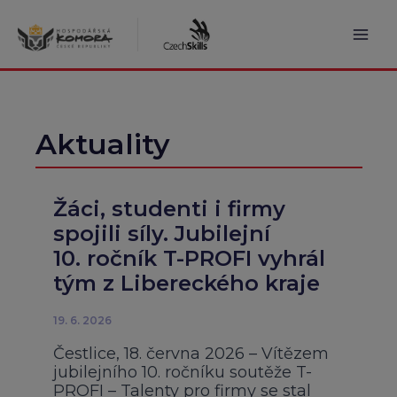
Přeskočit
na
obsah
Mai
Men
Aktuality
Žáci, studenti i firmy
spojili síly. Jubilejní
10. ročník T-PROFI vyhrál
tým z Libereckého kraje
19. 6. 2026
Čestlice, 18. června 2026 – Vítězem
jubilejního 10. ročníku soutěže T-
PROFI – Talenty pro firmy se stal