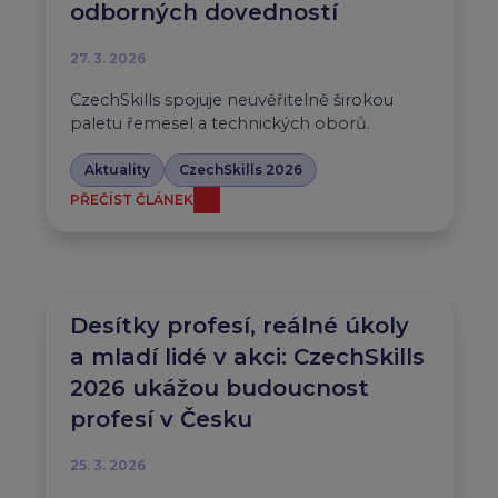
odborných dovedností
27. 3. 2026
CzechSkills spojuje neuvěřitelně širokou
paletu řemesel a technických oborů.
Aktuality
CzechSkills 2026
PŘEČÍST ČLÁNEK
Desítky profesí, reálné úkoly
a mladí lidé v akci: CzechSkills
2026 ukážou budoucnost
profesí v Česku
25. 3. 2026