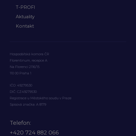
T-PROFI
Aktuality
Kontakt
Hospodářská komora ČR
Florentinum, recepce A
Na Florenci 2116/15
110 00 Praha 1
IČO: 49279530
DIČ: CZ49279530
Registrace u Městského soudu v Praze
Spisová značka: A 8179
Telefon:
+420
724 882 066