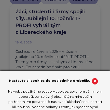
EuroSkills 2025
T-PROFI 2025
T-PROFI 2026
Žáci, studenti i firmy spojili
síly. Jubilejní 10. ročník T-
PROFI vyhrál tým
z Libereckého kraje
19. 6. 2026
Čestlice, 18. června 2026 – Vítězem
jubilejního 10. ročníku soutěže T-PROFI –
Talenty pro firmy se stal tým z Libereckého
kraje. Do národního finále projektu…
Aktuality
T-PROFI 2026
×
Nastavte si cookies do posledního drobečku
PŘEČÍST ČLÁNEK
Na webu používáme soubory cookies, abychom vám mohli
doporučit ten správný obsah šitý na míru vašim
potřebám.Pro potvrzení či nastavení ukládání cookies stačí
kliknout na uvedené odkazy. O tom, jak s jednotlivými