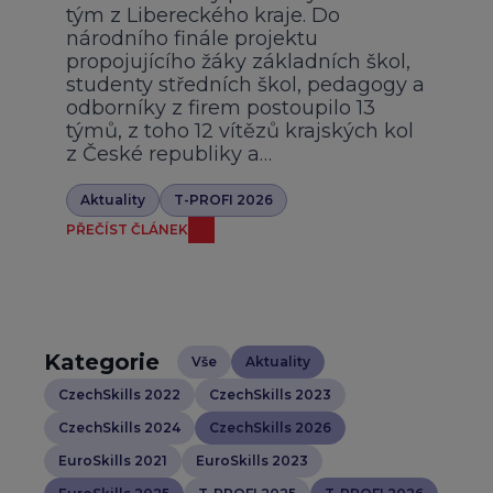
tým z Libereckého kraje. Do
národního finále projektu
propojujícího žáky základních škol,
studenty středních škol, pedagogy a
odborníky z firem postoupilo 13
týmů, z toho 12 vítězů krajských kol
z České republiky a…
Aktuality
T-PROFI 2026
PŘEČÍST ČLÁNEK
Kategorie
Vše
Aktuality
CzechSkills 2022
CzechSkills 2023
CzechSkills 2024
CzechSkills 2026
EuroSkills 2021
EuroSkills 2023