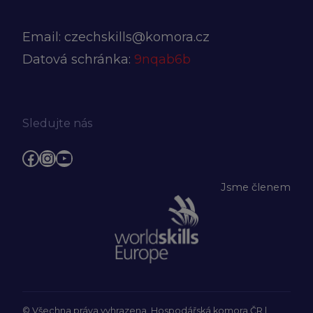
Email:
czechskills@komora.cz
Datová schránka:
9nqab6b
Sledujte nás
Facebook
Instagram
YouTube
Jsme členem
© Všechna práva vyhrazena, Hospodářská komora ČR |