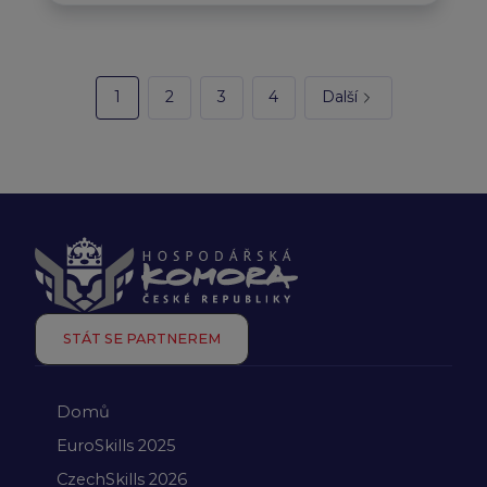
1
2
3
4
Další
STÁT SE PARTNEREM
Domů
EuroSkills 2025
CzechSkills 2026