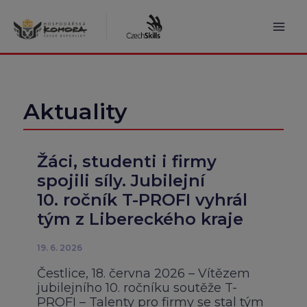
Přeskočit
na
obsah
Mai
Men
Aktuality
Žáci, studenti i firmy
spojili síly. Jubilejní
10. ročník T-PROFI vyhrál
tým z Libereckého kraje
19. 6. 2026
Čestlice, 18. června 2026 – Vítězem
jubilejního 10. ročníku soutěže T-
PROFI – Talenty pro firmy se stal tým