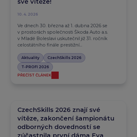
své vítěze!
10. 4. 2026
Ve dnech 30. března až 1. dubna 2026 se
v prostorách společnosti Škoda Auto a.s.
v Mladé Boleslavi uskutečnil již 31. ročník
celostátního finále prestižní…
Aktuality
CzechSkills 2026
T-PROFI 2026
PŘEČÍST ČLÁNEK
CzechSkills 2026 znají své
vítěze, zakončení šampionátu
odborných dovedností se
zúčastnila první dáma Eva