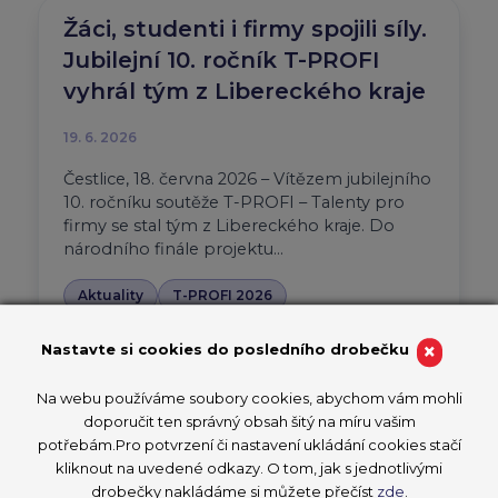
Žáci, studenti i firmy spojili síly.
Jubilejní 10. ročník T-PROFI
vyhrál tým z Libereckého kraje
19. 6. 2026
Čestlice, 18. června 2026 – Vítězem jubilejního
10. ročníku soutěže T-PROFI – Talenty pro
firmy se stal tým z Libereckého kraje. Do
národního finále projektu…
Aktuality
T-PROFI 2026
PŘEČÍST ČLÁNEK
×
Nastavte si cookies do posledního drobečku
Na webu používáme soubory cookies, abychom vám mohli
doporučit ten správný obsah šitý na míru vašim
potřebám.Pro potvrzení či nastavení ukládání cookies stačí
Devatenáctiletý vítěz
kliknout na uvedené odkazy. O tom, jak s jednotlivými
CzechSkills studuje dva obory.
drobečky nakládáme si můžete přečíst
zde
.