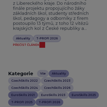
z Libereckého kraje. Do národního
finále projektu propojujícího žáky
základních škol, studenty středních
škol, pedagogy a odborníky z firem
postoupilo 13 týmů, z toho 12 vítězů
krajských kol z České republiky a…
Aktuality
T-PROFI 2026
PŘEČÍST ČLÁNEK
Kategorie
Vše
Aktuality
CzechSkills 2022
CzechSkills 2023
CzechSkills 2024
CzechSkills 2026
EuroSkills 2021
EuroSkills 2023
EuroSkills 2025
T-PROFI 2025
T-PROFI 2026