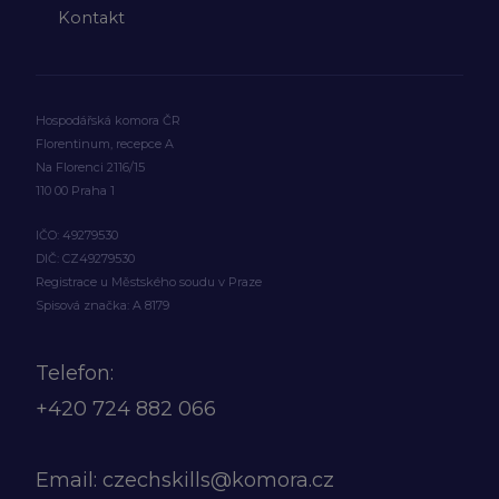
Kontakt
Hospodářská komora ČR
Florentinum, recepce A
Na Florenci 2116/15
110 00 Praha 1
IČO: 49279530
DIČ: CZ49279530
Registrace u Městského soudu v Praze
Spisová značka: A 8179
Telefon:
+420
724 882 066
Email:
czechskills@komora.cz