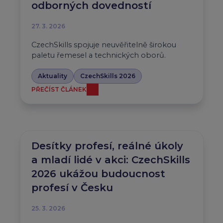
odborných dovedností
27. 3. 2026
CzechSkills spojuje neuvěřitelně širokou
paletu řemesel a technických oborů.
Aktuality
CzechSkills 2026
PŘEČÍST ČLÁNEK
Desítky profesí, reálné úkoly
a mladí lidé v akci: CzechSkills
2026 ukážou budoucnost
profesí v Česku
25. 3. 2026