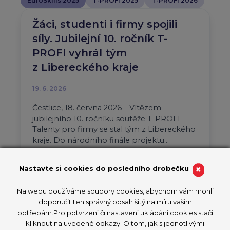
EuroSkills 2025
T-PROFI 2025
T-PROFI 2026
Žáci, studenti i firmy spojili
síly. Jubilejní 10. ročník T-
PROFI vyhrál tým
z Libereckého kraje
19. 6. 2026
Čestlice, 18. června 2026 – Vítězem
jubilejního 10. ročníku soutěže T-PROFI –
Talenty pro firmy se stal tým z Libereckého
kraje. Do národního finále projektu…
Aktuality
T-PROFI 2026
×
Nastavte si cookies do posledního drobečku
PŘEČÍST ČLÁNEK
Na webu používáme soubory cookies, abychom vám mohli
doporučit ten správný obsah šitý na míru vašim
potřebám.Pro potvrzení či nastavení ukládání cookies stačí
kliknout na uvedené odkazy. O tom, jak s jednotlivými