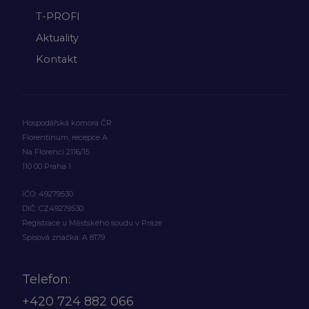
T-PROFI
Aktuality
Kontakt
Hospodářská komora ČR
Florentinum, recepce A
Na Florenci 2116/15
110 00 Praha 1
IČO: 49279530
DIČ: CZ49279530
Registrace u Městského soudu v Praze
Spisová značka: A 8179
Telefon:
+420
724 882 066