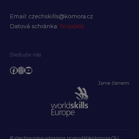
Email:
czechskills@komora.cz
Datová schránka:
9nqab6b
Sledujte nás
Facebook
Instagram
YouTube
Jsme členem
© Všechna práva vyhrazena, Hospodářská komora ČR |