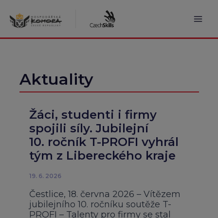
Přeskočit
na
obsah
Mai
Men
Aktuality
Žáci, studenti i firmy
spojili síly. Jubilejní
10. ročník T-PROFI vyhrál
tým z Libereckého kraje
19. 6. 2026
Čestlice, 18. června 2026 – Vítězem
jubilejního 10. ročníku soutěže T-
PROFI – Talenty pro firmy se stal