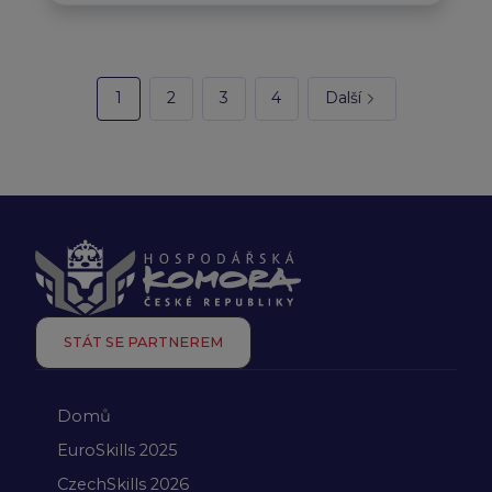
1
2
3
4
Další
STÁT SE PARTNEREM
Domů
EuroSkills 2025
CzechSkills 2026