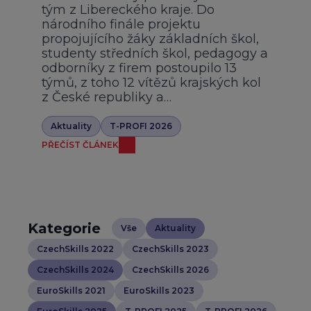
tým z Libereckého kraje. Do
národního finále projektu
propojujícího žáky základních škol,
studenty středních škol, pedagogy a
odborníky z firem postoupilo 13
týmů, z toho 12 vítězů krajských kol
z České republiky a…
Aktuality
T-PROFI 2026
PŘEČÍST ČLÁNEK
Kategorie
Vše
Aktuality
CzechSkills 2022
CzechSkills 2023
CzechSkills 2024
CzechSkills 2026
EuroSkills 2021
EuroSkills 2023