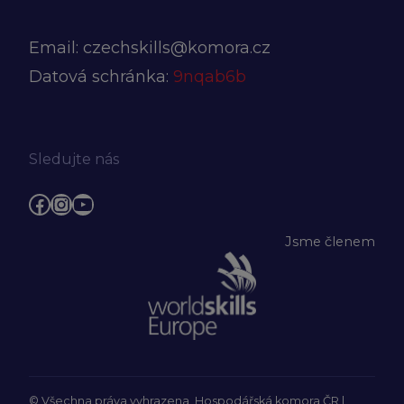
Email:
czechskills@komora.cz
Datová schránka:
9nqab6b
Sledujte nás
Facebook
Instagram
YouTube
Jsme členem
© Všechna práva vyhrazena, Hospodářská komora ČR |