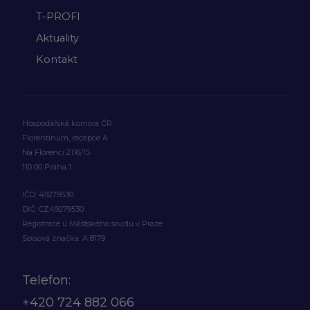
T-PROFI
Aktuality
Kontakt
Hospodářská komora ČR
Florentinum, recepce A
Na Florenci 2116/15
110 00 Praha 1
IČO: 49279530
DIČ: CZ49279530
Registrace u Městského soudu v Praze
Spisová značka: A 8179
Telefon:
+420
724 882 066