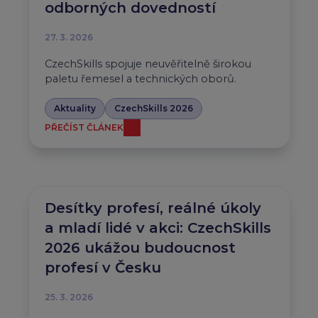
odborných dovedností
27. 3. 2026
CzechSkills spojuje neuvěřitelně širokou
paletu řemesel a technických oborů.
Aktuality
CzechSkills 2026
PŘEČÍST ČLÁNEK
Desítky profesí, reálné úkoly
a mladí lidé v akci: CzechSkills
2026 ukážou budoucnost
profesí v Česku
25. 3. 2026