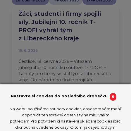
EuroSkills 2025
T-PROFI 2025
T-PROFI 2026
Žáci, studenti i firmy spojili
síly. Jubilejní 10. ročník T-
PROFI vyhrál tým
z Libereckého kraje
19. 6. 2026
Čestlice, 18. června 2026 – Vítězem
jubilejního 10. ročníku soutěže T-PROFI –
Talenty pro firmy se stal tým z Libereckého
kraje. Do národního finále projektu…
Aktuality
T-PROFI 2026
×
Nastavte si cookies do posledního drobečku
PŘEČÍST ČLÁNEK
Na webu používáme soubory cookies, abychom vám mohli
doporučit ten správný obsah šitý na míru vašim
potřebám.Pro potvrzení či nastavení ukládání cookies stačí
kliknout na uvedené odkazy. O tom, jak s jednotlivými