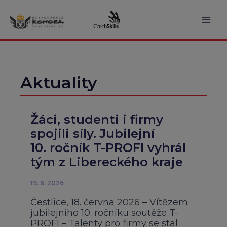
Přeskočit
na
obsah
Mai
Men
Aktuality
Žáci, studenti i firmy
spojili síly. Jubilejní
10. ročník T-PROFI vyhrál
tým z Libereckého kraje
19. 6. 2026
Čestlice, 18. června 2026 – Vítězem
jubilejního 10. ročníku soutěže T-
PROFI – Talenty pro firmy se stal