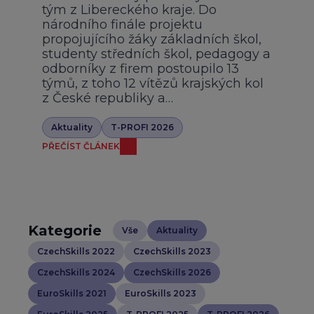
tým z Libereckého kraje. Do
národního finále projektu
propojujícího žáky základních škol,
studenty středních škol, pedagogy a
odborníky z firem postoupilo 13
týmů, z toho 12 vítězů krajských kol
z České republiky a…
Aktuality
T-PROFI 2026
PŘEČÍST ČLÁNEK
Kategorie
Vše
Aktuality
CzechSkills 2022
CzechSkills 2023
CzechSkills 2024
CzechSkills 2026
EuroSkills 2021
EuroSkills 2023