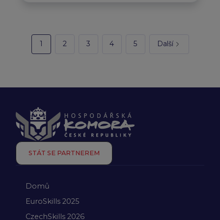
1
2
3
4
5
Další
STÁT SE PARTNEREM
Domů
EuroSkills 2025
CzechSkills 2026