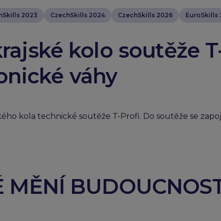
Skills 2023
CzechSkills 2024
CzechSkills 2026
EuroSkills
rajské kolo soutěže T-
onické váhy
ského kola technické soutěže T-Profi. Do soutěže se zapoj
É MĚNÍ BUDOUCNOS