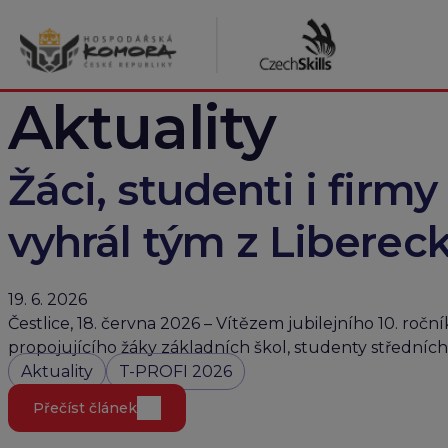
Přeskočit
na
obsah
Aktuality
Žáci, studenti i firmy 
vyhrál tým z Liberec
19. 6. 2026
Čestlice, 18. června 2026 – Vítězem jubilejního 10. roč
propojujícího žáky základních škol, studenty středních
Aktuality
T-PROFI 2026
Přečíst článek