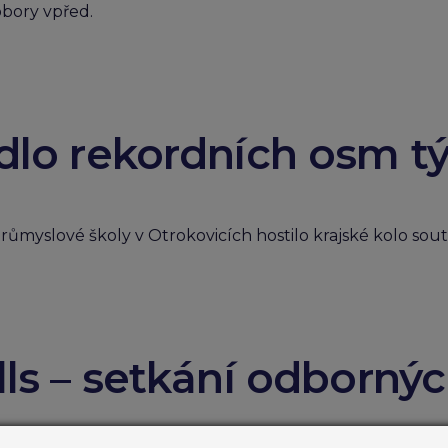
obory vpřed.
ádlo rekordních osm 
ůmyslové školy v Otrokovicích hostilo krajské kolo sout
lls – setkání odborný