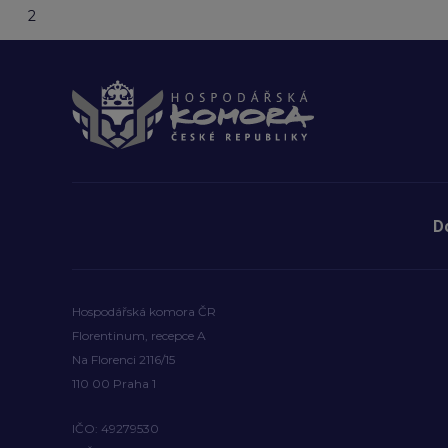
2
D
Hospodářská komora ČR
Florentinum, recepce A
Na Florenci 2116/15
110 00 Praha 1
IČO: 49279530