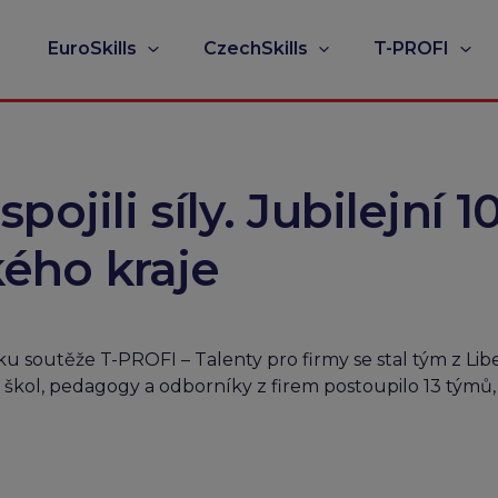
EuroSkills
CzechSkills
T-PROFI
spojili síly. Jubilejní 
kého kraje
níku soutěže T-PROFI – Talenty pro firmy se stal tým z Li
 škol, pedagogy a odborníky z firem postoupilo 13 týmů, 