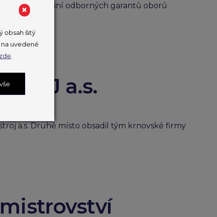
skutečnilo setkání odborných garantů oborů
×
 obsah šitý
ut na uvedené
zde
.
STROJ a.s.
 vše
troj a.s. Druhé místo obsadil tým krnovské firmy
mistrovství