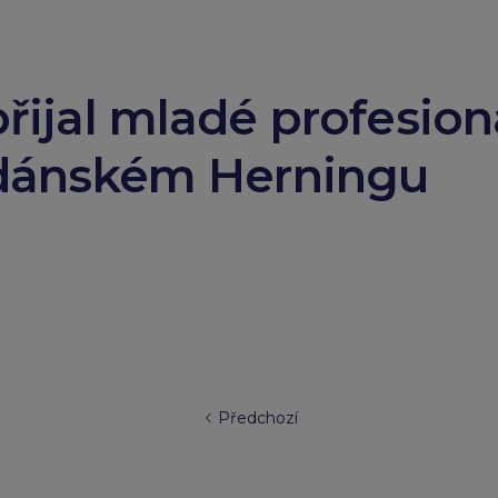
přijal mladé profesion
v dánském Herningu
Předchozí