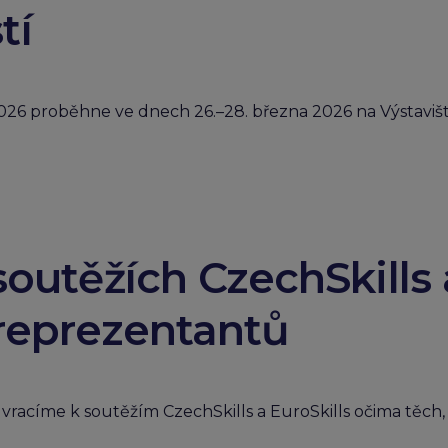
tí
6 proběhne ve dnech 26.–28. března 2026 na Výstavišti 
outěžích CzechSkills a
reprezentantů
racíme k soutěžím CzechSkills a EuroSkills očima těch, kte