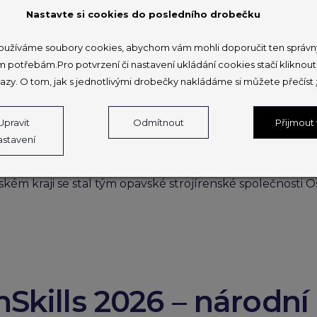
 se blíží, a proto se na půdě Hospodářské komory ČR u
Nastavte si cookies do posledního drobečku
užíváme soubory cookies, abychom vám mohli doporučit ten správný
m potřebám.Pro potvrzení či nastavení ukládání cookies stačí klikno
azy. O tom, jak s jednotlivými drobečky nakládáme si můžete přečíst
 T-Profi vyhrál tým O
Upravit
Odmítnout
Přijmout
astavení
ém kraji se stal tým opavské strojírenské společnosti Os
Skills 2026 – národní 