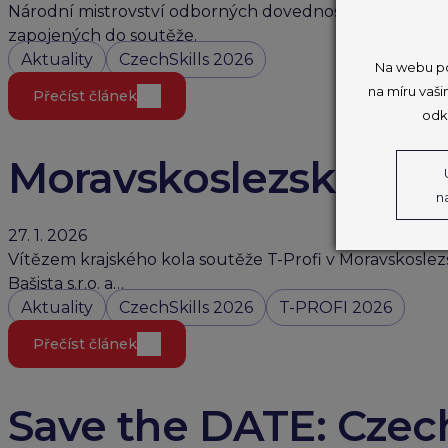
Národní mistrovství odborných dovedností CzechSkills
zapojených do soutěže.
Aktuality
CzechSkills 2026
Na webu po
na míru vaši
Přečíst článek
odk
Moravskoslezské kolo
n
27. 1. 2026
Vítězem krajského kola soutěže T-Profi v Moravskoslezsk
Bašista s.r.o. a…
Aktuality
CzechSkills 2026
T-PROFI 2026
Přečíst článek
Save the DATE: Czech