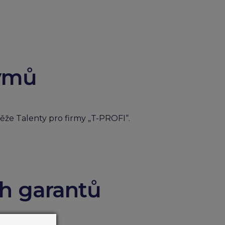
týmů
ěže Talenty pro firmy „T-PROFI“.
ch garantů