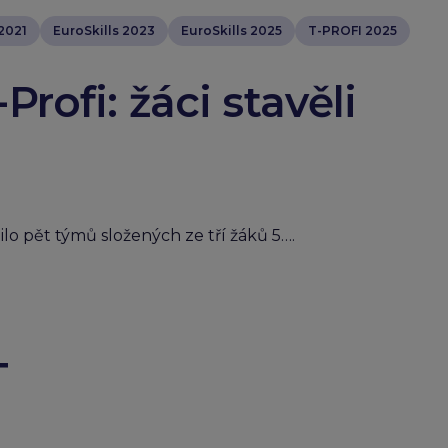
 2021
EuroSkills 2023
EuroSkills 2025
T-PROFI 2025
Profi: žáci stavěli
ilo pět týmů složených ze tří žáků 5….
T