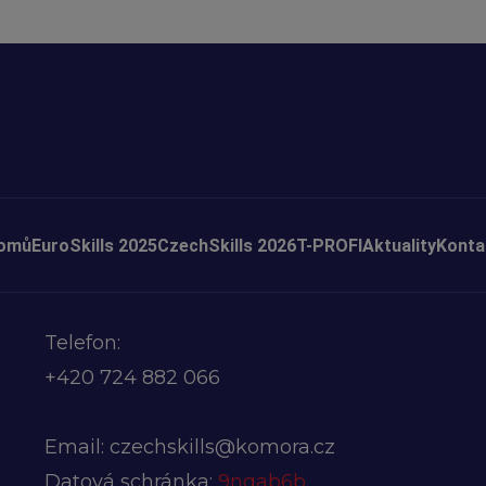
omů
EuroSkills 2025
CzechSkills 2026
T-PROFI
Aktuality
Konta
Telefon:
+420
724 882 066
Email:
czechskills@komora.cz
Datová schránka:
9nqab6b