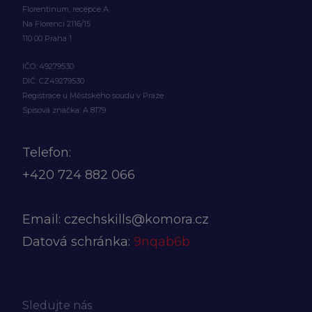
Florentinum, recepce A
Na Florenci 2116/15
110 00 Praha 1
IČO: 49279530
DIČ: CZ49279530
Registrace u Městského soudu v Praze
Spisová značka: A 8179
Telefon:
+420
724 882 066
Email:
czechskills@komora.cz
Datová schránka:
9nqab6b
Sledujte nás