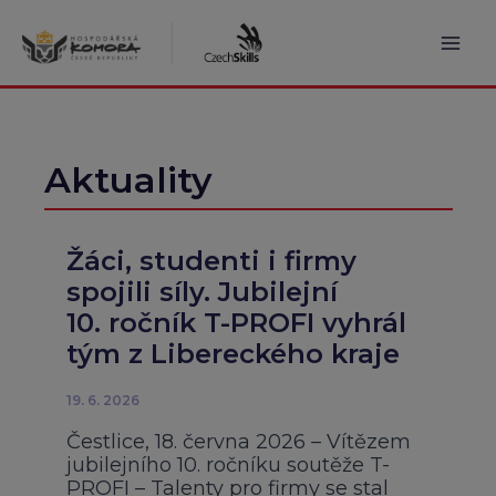
Přeskočit
na
obsah
Mai
Men
Aktuality
Žáci, studenti i firmy
spojili síly. Jubilejní
10. ročník T-PROFI vyhrál
tým z Libereckého kraje
19. 6. 2026
Čestlice, 18. června 2026 – Vítězem
jubilejního 10. ročníku soutěže T-
PROFI – Talenty pro firmy se stal