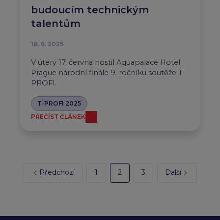
budoucím technickým
talentům
18. 6. 2025
V úterý 17. června hostil Aquapalace Hotel
Prague národní finále 9. ročníku soutěže T-
PROFI.
T-PROFI 2025
PŘEČÍST ČLÁNEK
Předchozí
1
2
3
Další