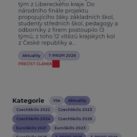
tým z Libereckého kraje. Do
národního finále projektu
propojujícího žáky základních škol,
studenty středních škol, pedagogy a
odborníky z firem postoupilo 13
týmů, z toho 12 vítězů krajských kol
z České republiky a…
Aktuality
T-PROFI 2026
PŘEČÍST ČLÁNEK
Kategorie
Vše
Aktuality
CzechSkills 2022
CzechSkills 2023
CzechSkills 2024
CzechSkills 2026
EuroSkills 2021
EuroSkills 2023