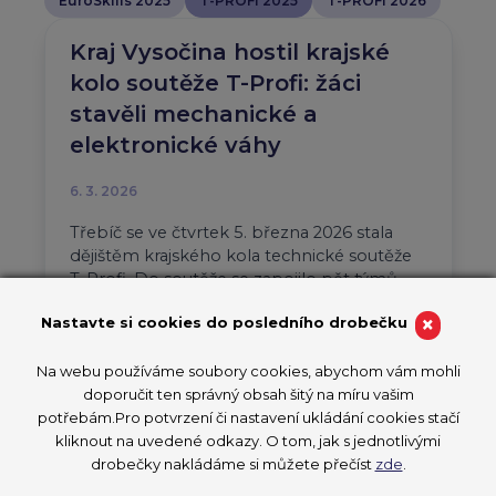
EuroSkills 2025
T-PROFI 2025
T-PROFI 2026
Kraj Vysočina hostil krajské
kolo soutěže T-Profi: žáci
stavěli mechanické a
elektronické váhy
6. 3. 2026
Třebíč se ve čtvrtek 5. března 2026 stala
dějištěm krajského kola technické soutěže
T-Profi. Do soutěže se zapojilo pět týmů
složených ze tří žáků 5….
×
Nastavte si cookies do posledního drobečku
Aktuality
CzechSkills 2026
Na webu používáme soubory cookies, abychom vám mohli
T-PROFI 2026
doporučit ten správný obsah šitý na míru vašim
PŘEČÍST ČLÁNEK
potřebám.Pro potvrzení či nastavení ukládání cookies stačí
kliknout na uvedené odkazy. O tom, jak s jednotlivými
drobečky nakládáme si můžete přečíst
zde
.