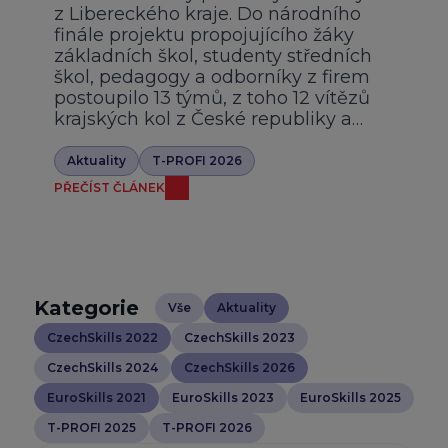
z Libereckého kraje. Do národního
finále projektu propojujícího žáky
základních škol, studenty středních
škol, pedagogy a odborníky z firem
postoupilo 13 týmů, z toho 12 vítězů
krajských kol z České republiky a…
Aktuality
T-PROFI 2026
PŘEČÍST ČLÁNEK
Kategorie
Vše
Aktuality
CzechSkills 2022
CzechSkills 2023
CzechSkills 2024
CzechSkills 2026
EuroSkills 2021
EuroSkills 2023
EuroSkills 2025
T-PROFI 2025
T-PROFI 2026