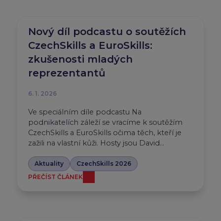
Nový díl podcastu o soutěžích
CzechSkills a EuroSkills:
zkušenosti mladých
reprezentantů
6. 1. 2026
Ve speciálním díle podcastu Na
podnikatelích záleží se vracíme k soutěžím
CzechSkills a EuroSkills očima těch, kteří je
zažili na vlastní kůži. Hosty jsou David…
Aktuality
CzechSkills 2026
PŘEČÍST ČLÁNEK