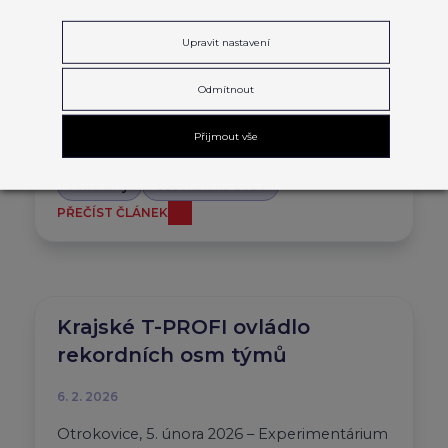
DOVEDNOSTI, KTERÉ MĚNÍ
BUDOUCNOST
Upravit nastavení
5. 3. 2026
Odmítnout
CzechSkills 2026 ukáže mladé talenty, kteří
Přijmout vše
posouvají obory vpřed.
Aktuality
CzechSkills 2026
PŘEČÍST ČLÁNEK
Krajské T-PROFI ovládlo
rekordních osm týmů
6. 2. 2026
Otrokovice, 5. února 2026 – Experimentárium