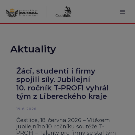
Přeskočit
na
obsah
Mai
Men
Aktuality
Žáci, studenti i firmy
spojili síly. Jubilejní
10. ročník T-PROFI vyhrál
tým z Libereckého kraje
19. 6. 2026
Čestlice, 18. června 2026 – Vítězem
jubilejního 10. ročníku soutěže T-
PROFI – Talenty pro firmy se stal tým