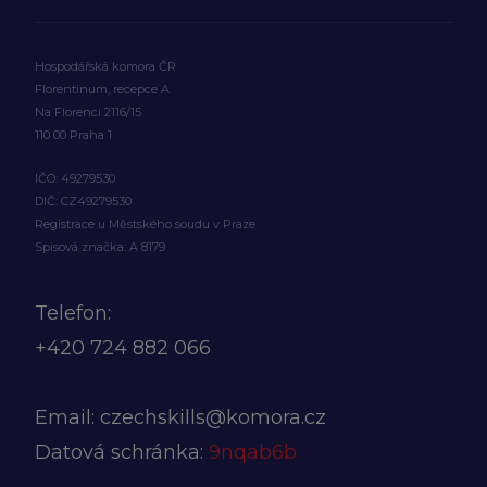
Hospodářská komora ČR
Florentinum, recepce A
Na Florenci 2116/15
110 00 Praha 1
IČO: 49279530
DIČ: CZ49279530
Registrace u Městského soudu v Praze
Spisová značka: A 8179
Telefon:
+420
724 882 066
Email:
czechskills@komora.cz
Datová schránka:
9nqab6b