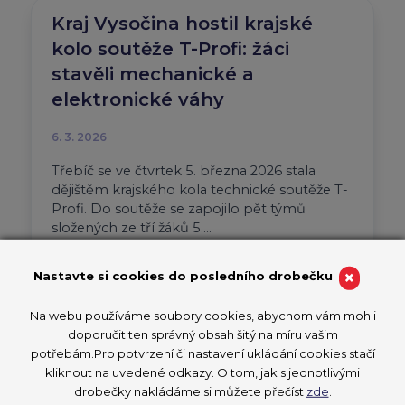
Kraj Vysočina hostil krajské
kolo soutěže T-Profi: žáci
stavěli mechanické a
elektronické váhy
6. 3. 2026
Třebíč se ve čtvrtek 5. března 2026 stala
dějištěm krajského kola technické soutěže T-
Profi. Do soutěže se zapojilo pět týmů
složených ze tří žáků 5….
Aktuality
CzechSkills 2026
×
Nastavte si cookies do posledního drobečku
T-PROFI 2026
Na webu používáme soubory cookies, abychom vám mohli
PŘEČÍST ČLÁNEK
doporučit ten správný obsah šitý na míru vašim
potřebám.Pro potvrzení či nastavení ukládání cookies stačí
kliknout na uvedené odkazy. O tom, jak s jednotlivými
drobečky nakládáme si můžete přečíst
zde
.