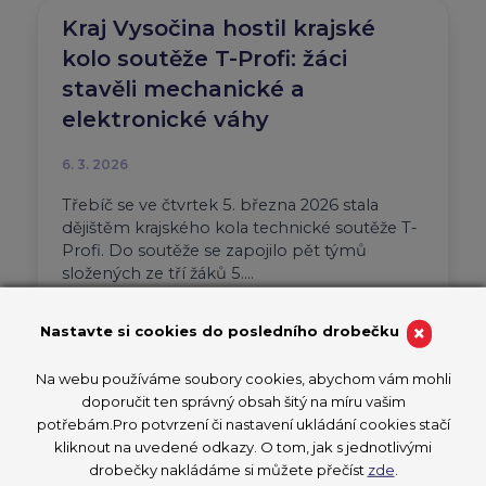
Kraj Vysočina hostil krajské
kolo soutěže T-Profi: žáci
stavěli mechanické a
elektronické váhy
6. 3. 2026
Třebíč se ve čtvrtek 5. března 2026 stala
dějištěm krajského kola technické soutěže T-
Profi. Do soutěže se zapojilo pět týmů
složených ze tří žáků 5….
Aktuality
CzechSkills 2026
×
Nastavte si cookies do posledního drobečku
T-PROFI 2026
Na webu používáme soubory cookies, abychom vám mohli
PŘEČÍST ČLÁNEK
doporučit ten správný obsah šitý na míru vašim
potřebám.Pro potvrzení či nastavení ukládání cookies stačí
kliknout na uvedené odkazy. O tom, jak s jednotlivými
drobečky nakládáme si můžete přečíst
zde
.