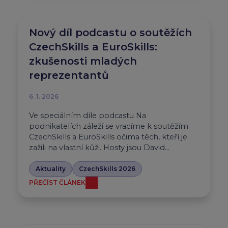
Nový díl podcastu o soutěžích
CzechSkills a EuroSkills:
zkušenosti mladých
reprezentantů
6. 1. 2026
Ve speciálním díle podcastu Na
podnikatelích záleží se vracíme k soutěžím
CzechSkills a EuroSkills očima těch, kteří je
zažili na vlastní kůži. Hosty jsou David…
Aktuality
CzechSkills 2026
PŘEČÍST ČLÁNEK