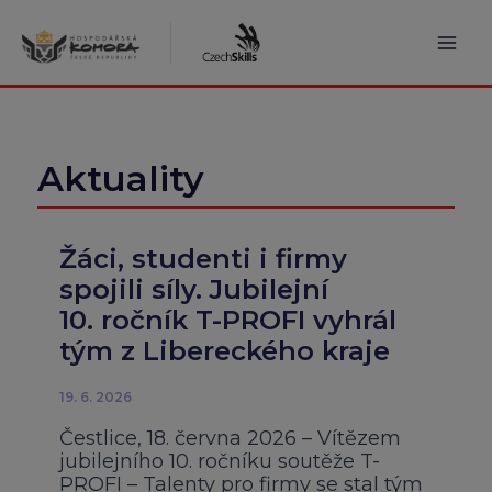
Přeskočit
na
obsah
Mai
Men
Aktuality
Žáci, studenti i firmy
spojili síly. Jubilejní
10. ročník T-PROFI vyhrál
tým z Libereckého kraje
19. 6. 2026
Čestlice, 18. června 2026 – Vítězem
jubilejního 10. ročníku soutěže T-
PROFI – Talenty pro firmy se stal tým