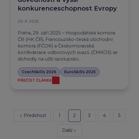
konkurenceschopnost Evropy
29. 9. 2025
Praha, 29. září 2025 – Hospodářská komora
ČR (HK ČR), Francouzsko-česká obchodní
komora (FČOK) a Českomoravská
konfederace odborových svazů (ČMKOS) se
dohodly na užší spolupráci…
CzechSkills 2026
EuroSkills 2025
PŘEČÍST ČLÁNEK
Předchozí
1
2
3
4
5
Další