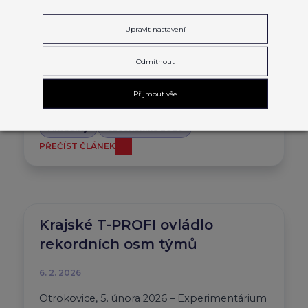
DOVEDNOSTI, KTERÉ MĚNÍ
BUDOUCNOST
Upravit nastavení
5. 3. 2026
Odmítnout
CzechSkills 2026 ukáže mladé talenty, kteří
Přijmout vše
posouvají obory vpřed.
Aktuality
CzechSkills 2026
PŘEČÍST ČLÁNEK
Krajské T-PROFI ovládlo
rekordních osm týmů
6. 2. 2026
Otrokovice, 5. února 2026 – Experimentárium