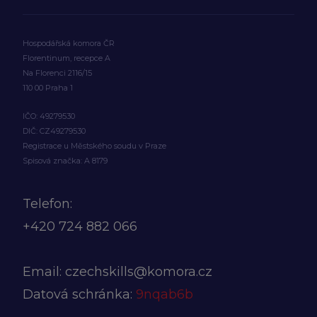
Hospodářská komora ČR
Florentinum, recepce A
Na Florenci 2116/15
110 00 Praha 1
IČO: 49279530
DIČ: CZ49279530
Registrace u Městského soudu v Praze
Spisová značka: A 8179
Telefon:
+420
724 882 066
Email:
czechskills@komora.cz
Datová schránka:
9nqab6b