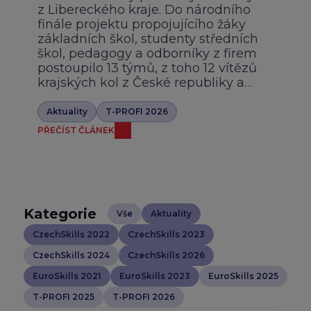
z Libereckého kraje. Do národního
finále projektu propojujícího žáky
základních škol, studenty středních
škol, pedagogy a odborníky z firem
postoupilo 13 týmů, z toho 12 vítězů
krajských kol z České republiky a…
Aktuality
T-PROFI 2026
PŘEČÍST ČLÁNEK
Kategorie
Vše
Aktuality
CzechSkills 2022
CzechSkills 2023
CzechSkills 2024
CzechSkills 2026
EuroSkills 2021
EuroSkills 2023
EuroSkills 2025
T-PROFI 2025
T-PROFI 2026