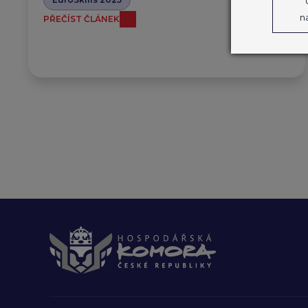
n
PŘEČÍST ČLÁNEK