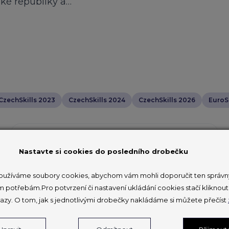
ské republiky a…
CzechSkills 2023
CzechSkills 2024
CzechSkills 2026
EuroSk
Letiště Praha a Hospodářská
komora České republiky dnes
Nastavte si cookies do posledního drobečku
uzavřely memorandum o
užíváme soubory cookies, abychom vám mohli doporučit ten správný
vzájemné spolupráci.
m potřebám.Pro potvrzení či nastavení ukládání cookies stačí klikno
azy. O tom, jak s jednotlivými drobečky nakládáme si můžete přečíst
25. 9. 2024
Obě strany v něm deklarují podporu