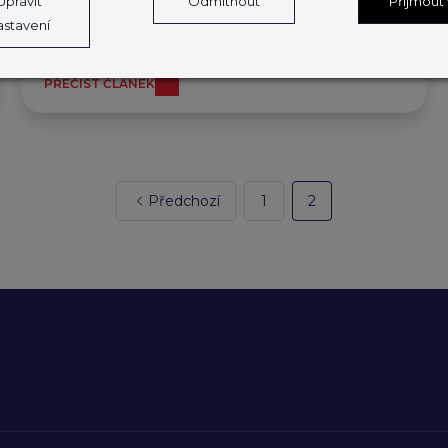
Upravit
Odmítnout
Přijmout
společných zájmů.
astavení
CzechSkills 2026
EuroSkills 2025
PŘEČÍST ČLÁNEK
Předchozí
1
2