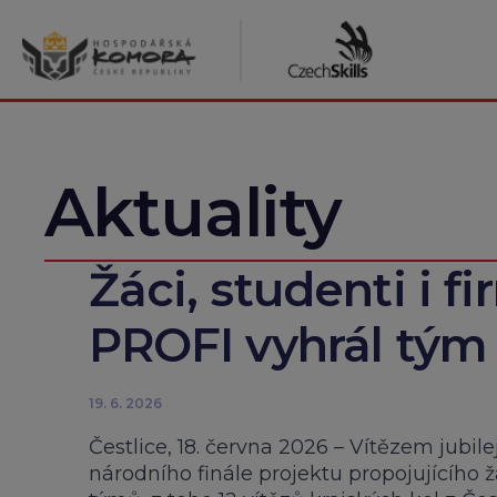
Přeskočit
na
obsah
Aktuality
Žáci, studenti i fir
PROFI vyhrál tým 
19. 6. 2026
Čestlice, 18. června 2026 – Vítězem jubil
národního finále projektu propojujícího 