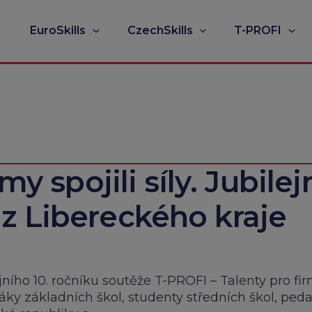
EuroSkills
CzechSkills
T-PROFI
my spojili síly. Jubilej
z Libereckého kraje
ejního 10. ročníku soutěže T-PROFI – Talenty pro fi
žáky základních škol, studenty středních škol, ped