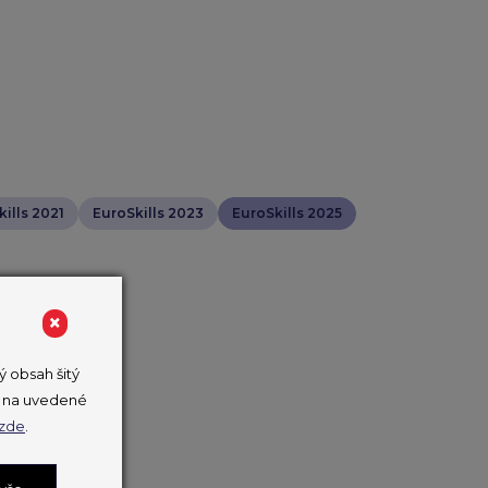
ills 2021
EuroSkills 2023
EuroSkills 2025
×
 obsah šitý
ut na uvedené
zde
.