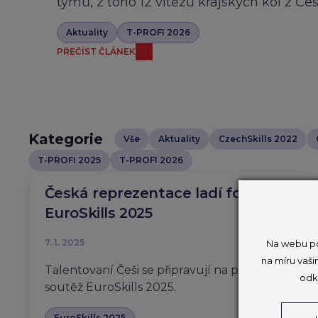
týmů, z toho 12 vítězů krajských kol z Če
Aktuality
T-PROFI 2026
PŘEČÍST ČLÁNEK
Kategorie
Vše
Aktuality
CzechSkills 2022
T-PROFI 2025
T-PROFI 2026
Česká reprezentace ladí formu na
EuroSkills 2025
7. 1. 2025
Na webu po
na míru vaši
Talentovaní Češi se připravují na prestižní
odk
soutěž EuroSkills 2025.
EuroSkills 2025