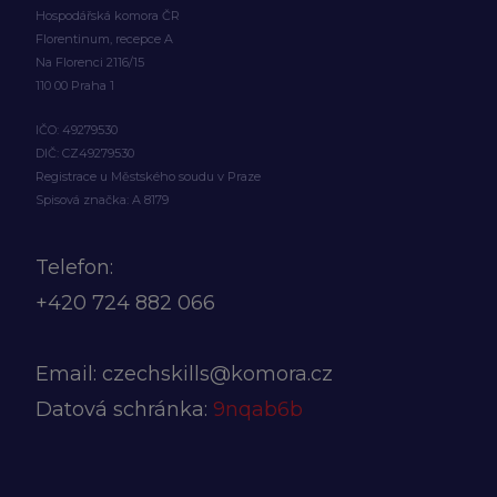
Hospodářská komora ČR
Florentinum, recepce A
Na Florenci 2116/15
110 00 Praha 1
IČO: 49279530
DIČ: CZ49279530
Registrace u Městského soudu v Praze
Spisová značka: A 8179
Telefon:
+420
724 882 066
Email:
czechskills@komora.cz
Datová schránka:
9nqab6b