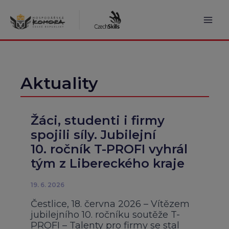
Přeskočit
na
obsah
Mai
Men
Aktuality
Žáci, studenti i firmy
spojili síly. Jubilejní
10. ročník T-PROFI vyhrál
tým z Libereckého kraje
19. 6. 2026
Čestlice, 18. června 2026 – Vítězem
jubilejního 10. ročníku soutěže T-
PROFI – Talenty pro firmy se stal