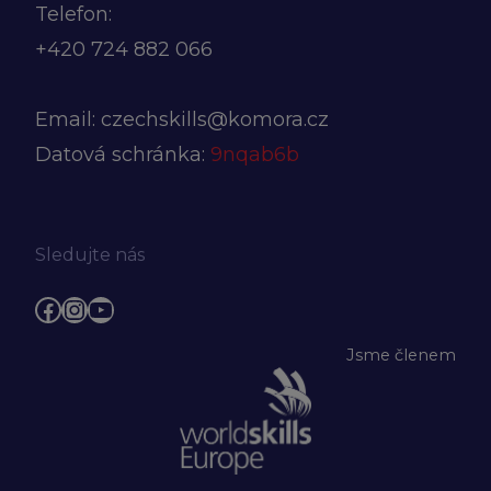
Telefon:
+420
724 882 066
Email:
czechskills@komora.cz
Datová schránka:
9nqab6b
Sledujte nás
Facebook
Instagram
YouTube
Jsme členem