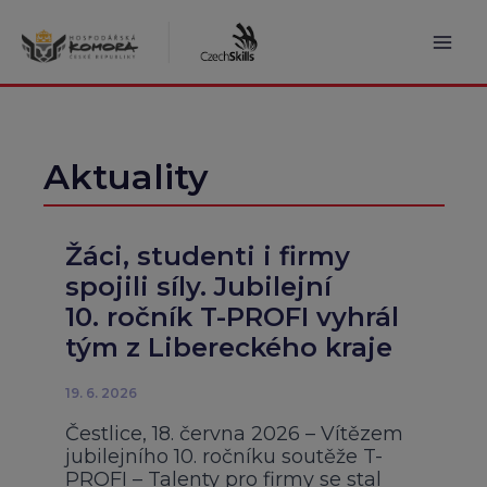
Přeskočit
na
obsah
Mai
Men
Aktuality
Žáci, studenti i firmy
spojili síly. Jubilejní
10. ročník T-PROFI vyhrál
tým z Libereckého kraje
19. 6. 2026
Čestlice, 18. června 2026 – Vítězem
jubilejního 10. ročníku soutěže T-
PROFI – Talenty pro firmy se stal