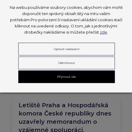
EuroSkills 2025
T-PROFI 2025
T-PROFI 2026
Na webu používáme soubory cookies, abychom vám mohli
Česká reprezentace ladí
doporučit ten správný obsah šitý na míru vašim
potřebám.Pro potvrzení či nastavení ukládání cookies stačí
formu na EuroSkills 2025
kliknout na uvedené odkazy. O tom, jak s jednotlivými
drobečky nakládáme si můžete přečíst
zde
.
7. 1. 2025
Talentovaní Češi se připravují na prestižní
Upravit nastavení
soutěž EuroSkills 2025.
Odmítnout
EuroSkills 2025
PŘEČÍST ČLÁNEK
Přijmout vše
Letiště Praha a Hospodářská
komora České republiky dnes
uzavřely memorandum o
vzájemné spolupráci.