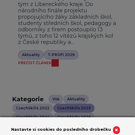
tým z Libereckého kraje. Do
národního finále projektu
propojujícího žáky základních škol,
studenty středních škol, pedagogy a
odborníky z firem postoupilo 13
týmů, z toho 12 vítězů krajských kol
z České republiky a…
Aktuality
T-PROFI 2026
PŘEČÍST ČLÁNEK
Kategorie
Vše
Aktuality
CzechSkills 2022
CzechSkills 2023
CzechSkills 2024
CzechSkills 2026
EuroSkills 2021
EuroSkills 2023
×
Nastavte si cookies do posledního drobečku