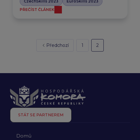
CzechSkills 2023
EuroSkills 2023
PŘEČÍST ČLÁNEK
Předchozí
1
2
STÁT SE PARTNEREM
Domů