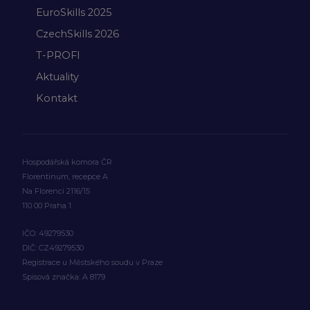
EuroSkills 2025
CzechSkills 2026
T-PROFI
Aktuality
Kontakt
Hospodářská komora ČR
Florentinum, recepce A
Na Florenci 2116/15
110 00 Praha 1
IČO: 49279530
DIČ: CZ49279530
Registrace u Městského soudu v Praze
Spisová značka: A 8179