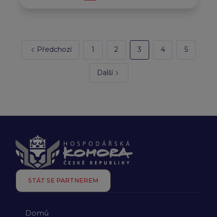
Předchozí
1
2
3
4
5
Další
STÁT SE PARTNEREM
Domů