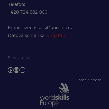
Telefon:
+420
724 882 066
Email:
czechskills@komora.cz
Datová schránka:
9nqab6b
Sledujte nás
Facebook
Instagram
YouTube
Jsme členem