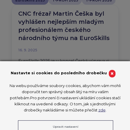
EuroSkills 2025
T-PROFI 2025
T-PROFI 2026
CNC frézař Martin Češka byl
vyhlášen nejlepším mladým
profesionálem českého
národního týmu na EuroSkills
16. 9. 2025
EuroSkills 2025 je u konce! Česká výprava si
přináší cenné zkušenosti
×
Nastavte si cookies do posledního drobečku
EuroSkills 2025
Na webu používáme soubory cookies, abychom vám mohli
PŘEČÍST ČLÁNEK
doporučit ten správný obsah šitý na míru vašim
potřebám.Pro potvrzení či nastavení ukládání cookies stačí
kliknout na uvedené odkazy. O tom, jak s jednotlivými
drobečky nakládáme si můžete přečíst
zde
.
Ministři školství zemí EU se
Upravit nastavení
sejdou v Herningu během