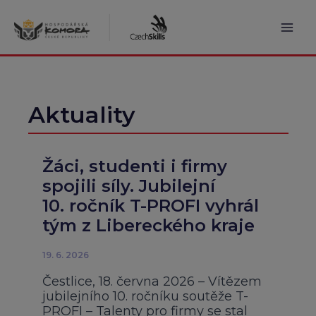
Přeskočit
na
obsah
Mai
Men
Aktuality
Žáci, studenti i firmy
spojili síly. Jubilejní
10. ročník T-PROFI vyhrál
tým z Libereckého kraje
19. 6. 2026
Čestlice, 18. června 2026 – Vítězem
jubilejního 10. ročníku soutěže T-
PROFI – Talenty pro firmy se stal