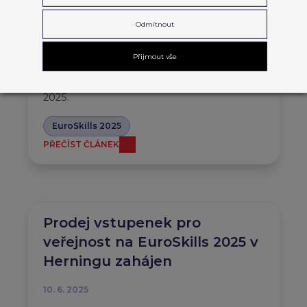
EuroSkills 2025
Odmítnout
13. 8. 2025
Přijmout vše
V pátek 12. září od 13:30 – 15:30 navštíví
přítomní ministři šampionát EuroSkills
2025.
EuroSkills 2025
PŘEČÍST ČLÁNEK
Prodej vstupenek pro
veřejnost na EuroSkills 2025 v
Herningu zahájen
10. 6. 2025