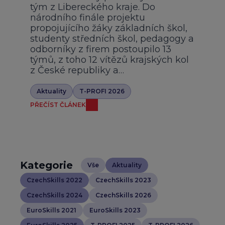
tým z Libereckého kraje. Do
národního finále projektu
propojujícího žáky základních škol,
studenty středních škol, pedagogy a
odborníky z firem postoupilo 13
týmů, z toho 12 vítězů krajských kol
z České republiky a…
Aktuality
T-PROFI 2026
PŘEČÍST ČLÁNEK
Kategorie
Vše
Aktuality
CzechSkills 2022
CzechSkills 2023
CzechSkills 2024
CzechSkills 2026
EuroSkills 2021
EuroSkills 2023