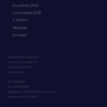
EuroSkills 2025
CzechSkills 2026
T-PROFI
Aktuality
Kontakt
Hospodářská komora ČR
Florentinum, recepce A
Na Florenci 2116/15
110 00 Praha 1
IČO: 49279530
DIČ: CZ49279530
Registrace u Městského soudu v Praze
Spisová značka: A 8179