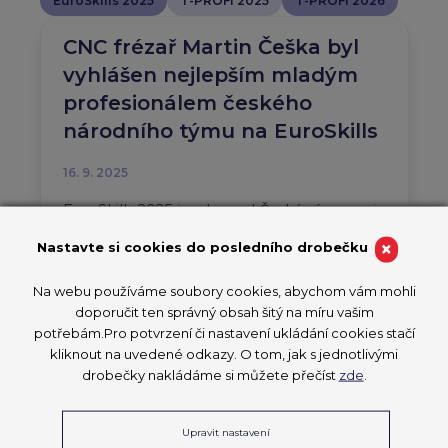
EuroSkills 2025
T-PROFI 2025
T-PROFI 2026
CNC frézař Martin Češka byl
vyhlášen nejlepším mladým
profesionálem českého
národního týmu na EuroSkills
16. 9. 2025
EuroSkills 2025 je u konce! Česká výprava si
přináší cenné zkušenosti
×
Nastavte si cookies do posledního drobečku
EuroSkills 2025
Na webu používáme soubory cookies, abychom vám mohli
PŘEČÍST ČLÁNEK
doporučit ten správný obsah šitý na míru vašim
potřebám.Pro potvrzení či nastavení ukládání cookies stačí
kliknout na uvedené odkazy. O tom, jak s jednotlivými
drobečky nakládáme si můžete přečíst
zde
.
Ministři školství zemí EU se
Upravit nastavení
sejdou v Herningu během