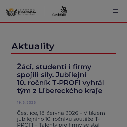
Přeskočit
na
obsah
Mai
Men
Aktuality
Žáci, studenti i firmy
spojili síly. Jubilejní
10. ročník T-PROFI vyhrál
tým z Libereckého kraje
19. 6. 2026
Čestlice, 18. června 2026 – Vítězem
jubilejního 10. ročníku soutěže T-
PROFI – Talenty pro firmy se stal