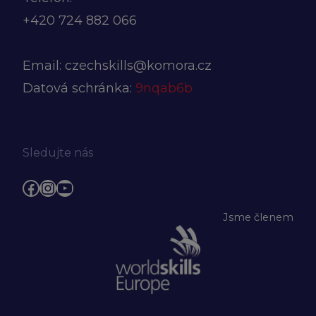
+420
724 882 066
Email:
czechskills@komora.cz
Datová schránka:
9nqab6b
Sledujte nás
Facebook
Instagram
YouTube
Jsme členem