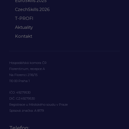
EuroSkills 2025
CzechSkills 2026
T-PROFI
Aktuality
Kontakt
Hospodářská komora ČR
Florentinum, recepce A
Na Florenci 2116/15
110 00 Praha 1
IČO: 49279530
DIČ: CZ49279530
Registrace u Městského soudu v Praze
Spisová značka: A 8179
Telefon: