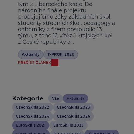
tým z Libereckého kraje. Do
národního finále projektu
propojujícího žáky základních škol,
studenty středních škol, pedagogy a
odborníky z firem postoupilo 13
týmů, z toho 12 vítězů krajských kol
z České republiky a…
Aktuality
T-PROFI 2026
PŘEČÍST ČLÁNEK
Kategorie
Vše
Aktuality
CzechSkills 2022
CzechSkills 2023
CzechSkills 2024
CzechSkills 2026
EuroSkills 2021
EuroSkills 2023