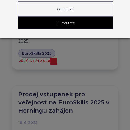
EuroSkills 2025
Odmítnout
13. 8. 2025
Přijmout vše
V pátek 12. září od 13:30 – 15:30 navštíví
přítomní ministři šampionát EuroSkills
2025.
EuroSkills 2025
PŘEČÍST ČLÁNEK
Prodej vstupenek pro
veřejnost na EuroSkills 2025 v
Herningu zahájen
10. 6. 2025