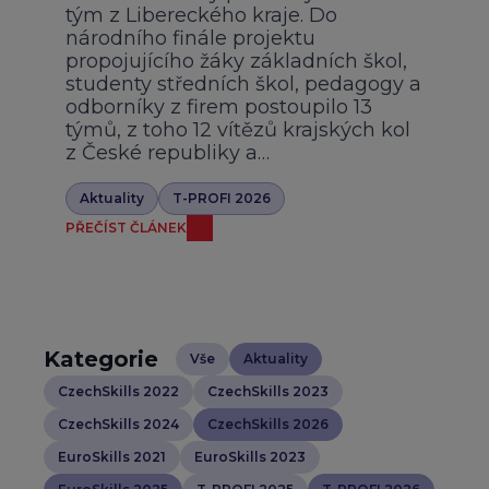
tým z Libereckého kraje. Do
národního finále projektu
propojujícího žáky základních škol,
studenty středních škol, pedagogy a
odborníky z firem postoupilo 13
týmů, z toho 12 vítězů krajských kol
z České republiky a…
Aktuality
T-PROFI 2026
PŘEČÍST ČLÁNEK
Kategorie
Vše
Aktuality
CzechSkills 2022
CzechSkills 2023
CzechSkills 2024
CzechSkills 2026
EuroSkills 2021
EuroSkills 2023