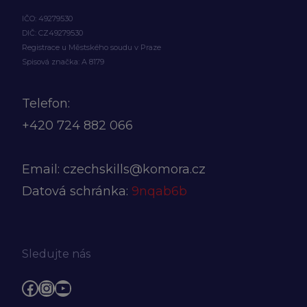
IČO: 49279530
DIČ: CZ49279530
Registrace u Městského soudu v Praze
Spisová značka: A 8179
Telefon:
+420
724 882 066
Email:
czechskills@komora.cz
Datová schránka:
9nqab6b
Sledujte nás
Facebook
Instagram
YouTube