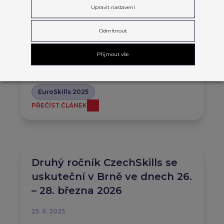
Upravit nastavení
EuroSkills 2025
Odmítnout
13. 8. 2025
V pátek 12. září od 13:30 – 15:30 navštíví
Přijmout vše
přítomní ministři šampionát EuroSkills
2025.
EuroSkills 2025
PŘEČÍST ČLÁNEK
Druhý ročník CzechSkills se
uskuteční v Brně ve dnech 26.
– 28. března 2026
25. 6. 2025