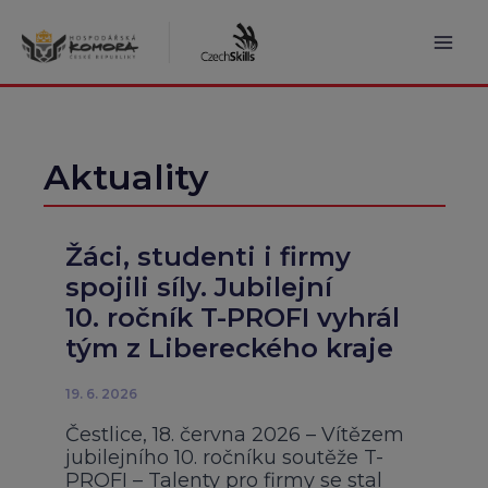
Přeskočit
na
obsah
Mai
Men
Aktuality
Žáci, studenti i firmy
spojili síly. Jubilejní
10. ročník T-PROFI vyhrál
tým z Libereckého kraje
19. 6. 2026
Čestlice, 18. června 2026 – Vítězem
jubilejního 10. ročníku soutěže T-
PROFI – Talenty pro firmy se stal