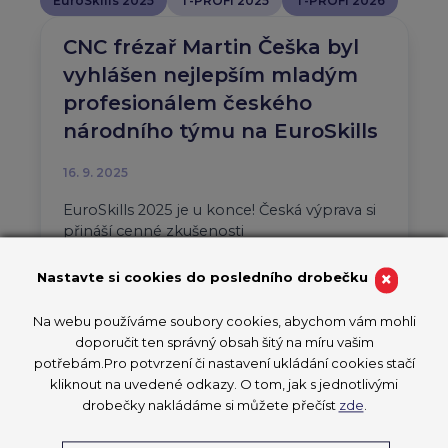
EuroSkills 2025
T-PROFI 2025
T-PROFI 2026
CNC frézař Martin Češka byl
vyhlášen nejlepším mladým
profesionálem českého
národního týmu na EuroSkills
16. 9. 2025
EuroSkills 2025 je u konce! Česká výprava si
přináší cenné zkušenosti
EuroSkills 2025
×
Nastavte si cookies do posledního drobečku
PŘEČÍST ČLÁNEK
Na webu používáme soubory cookies, abychom vám mohli
doporučit ten správný obsah šitý na míru vašim
potřebám.Pro potvrzení či nastavení ukládání cookies stačí
kliknout na uvedené odkazy. O tom, jak s jednotlivými
drobečky nakládáme si můžete přečíst
zde
.
Ministři školství zemí EU se
sejdou v Herningu během