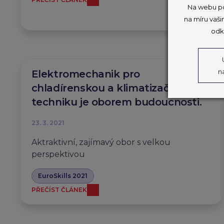
Na webu po
na míru vaši
odk
n
Elektromechanik pro
chladírenskou a klimatizační
techniku je oborem budoucnosti.
23. 3. 2021
Aktraktivní, zajímavý obor s velkou
perspektivou
EuroSkills 2021
PŘEČÍST ČLÁNEK