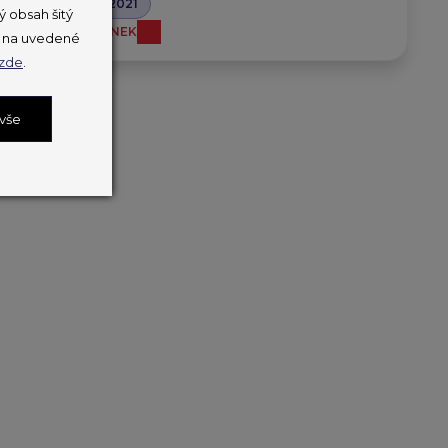
EuroSkills 2021
 obsah šitý
PŘEČÍST ČLÁNEK
ut na uvedené
zde
.
 vše