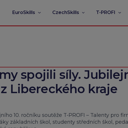
EuroSkills
CzechSkills
T-PROFI
my spojili síly. Jubilej
z Libereckého kraje
ejního 10. ročníku soutěže T-PROFI – Talenty pro fi
žáky základních škol, studenty středních škol, ped