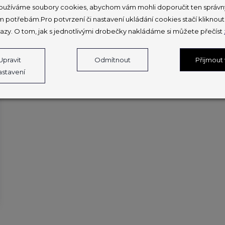
užíváme soubory cookies, abychom vám mohli doporučit ten správný
PŘEČÍST ČLÁNEK
m potřebám.Pro potvrzení či nastavení ukládání cookies stačí klikno
azy. O tom, jak s jednotlivými drobečky nakládáme si můžete přečíst
Upravit
Odmítnout
Přijmout
astavení