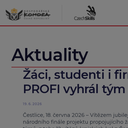
Přeskočit
na
obsah
Aktuality
Žáci, studenti i fir
PROFI vyhrál tým 
19. 6. 2026
Čestlice, 18. června 2026 – Vítězem jubil
národního finále projektu propojujícího 