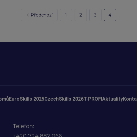
Předchozí
1
2
3
4
omů
EuroSkills 2025
CzechSkills 2026
T-PROFI
Aktuality
Konta
Telefon:
+420
724 882 066