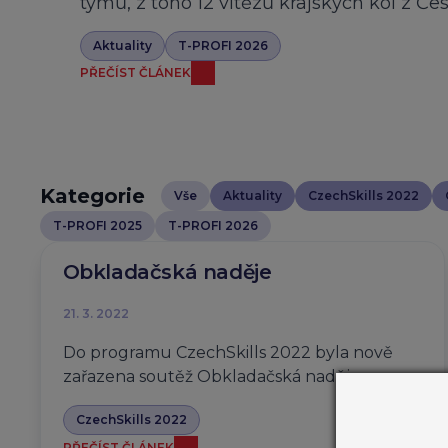
týmů, z toho 12 vítězů krajských kol z Če
Aktuality
T-PROFI 2026
PŘEČÍST ČLÁNEK
Kategorie
Vše
Aktuality
CzechSkills 2022
T-PROFI 2025
T-PROFI 2026
Obkladačská naděje
21. 3. 2022
Do programu CzechSkills 2022 byla nově
zařazena soutěž Obkladačská naděje.
CzechSkills 2022
PŘEČÍST ČLÁNEK