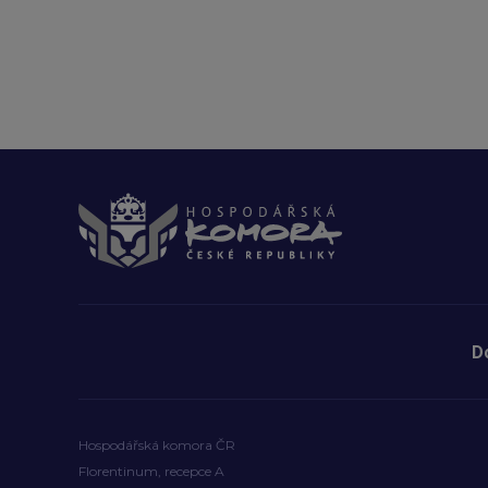
D
Hospodářská komora ČR
Florentinum, recepce A