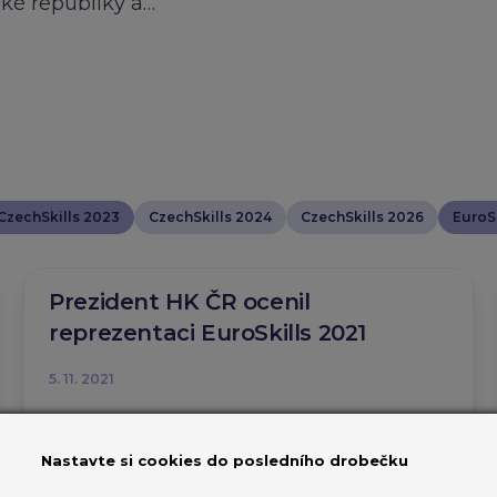
ské republiky a…
CzechSkills 2023
CzechSkills 2024
CzechSkills 2026
EuroSk
Prezident HK ČR ocenil
reprezentaci EuroSkills 2021
5. 11. 2021
Poděkování všem reprezentantům za jejich
výkony.
Nastavte si cookies do posledního drobečku
EuroSkills 2021